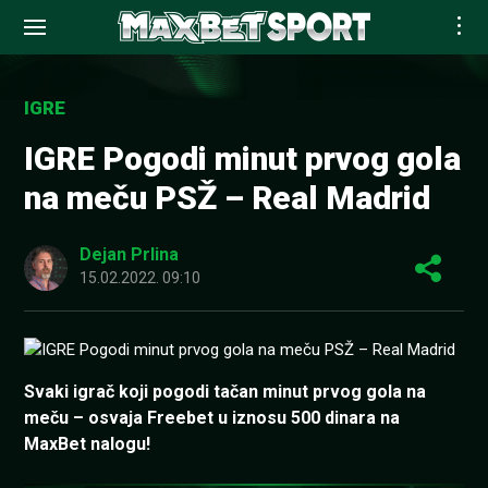
Skip
to
IGRE
content
IGRE Pogodi minut prvog gola
na meču PSŽ – Real Madrid
Dejan Prlina
15.02.2022. 09:10
Svaki igrač koji pogodi tačan minut prvog gola na
meču – osvaja Freebet u iznosu 500 dinara na
MaxBet nalogu!