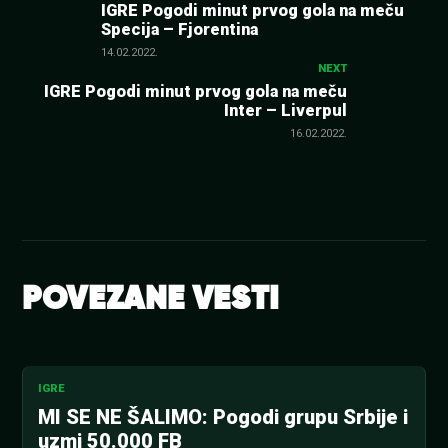
Kretanje
IGRE Pogodi minut prvog gola na meču
Specija – Fjorentina
članka
14.02.2022.
NEXT
IGRE Pogodi minut prvog gola na meču
Inter – Liverpul
16.02.2022.
POVEZANE VESTI
IGRE
MI SE NE ŠALIMO: Pogodi grupu Srbije i
uzmi 50.000 FB