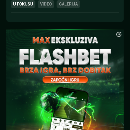
U FOKUSU
VIDEO
GALERIJA