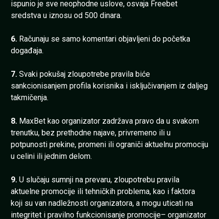
ispunio je sve neophodne uslove, osvaja Freebet
sredstva u iznosu od 500 dinara.
6.
Računaju se samo komentari objavljeni do početka
događaja.
7.
Svaki pokušaj zloupotrebe pravila biće
sankcionisanjem profila korisnika i isključivanjem iz daljeg
takmičenja.
8.
MaxBet kao organizator zadržava pravo da u svakom
trenutku, bez prethodne najave, privremeno ili u
potpunosti prekine, promeni ili ograniči aktuelnu promociju
u celini ili jednim delom.
9.
U slučaju sumnji na prevaru, zloupotrebu pravila
aktuelne promocije ili tehničkih problema, kao i faktora
koji su van nadležnosti organizatora, a mogu uticati na
integritet i pravilno funkcionisanje promocije– organizator