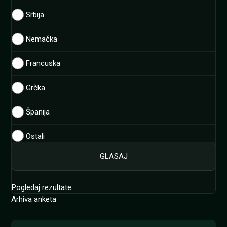
Srbija
Nemačka
Francuska
Grčka
Španija
Ostali
Pogledaj rezultate
Arhiva anketa