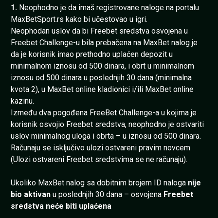
1.
Neophodno je da imaš registrovane naloge na portalu
MaxBetSport.rs kako bi učestovao u igri.
Neophodan uslov da bi Freebet sredstva osvojena u
Freebet Challenge-u bila prebačena na MaxBet nalog je
da je korisnik imao prethodno uplaćen depozit u
minimalnom iznosu od 500 dinara, i obrt u minimalnom
iznosu od 500 dinara u poslednjih 30 dana (minimalna
kvota 2), u MaxBet online kladionici i/ili MaxBet online
kazinu.
Između dva pogođena FreeBet Challenge-a u kojima je
korisnik osvojio Freebet sredstva, neophodno je ostvariti
uslov minimalnog uloga i obrta – u iznosu od 500 dinara.
Računaju se isključivo ulozi ostvareni pravim novcem
(Ulozi ostvareni Freebet sredstvima se ne računaju).
Ukoliko MaxBet nalog sa dobitnim brojem ID naloga
nije
bio aktivan
u poslednjih 30 dana – osvojena
Freebet
sredstva neće biti uplaćena