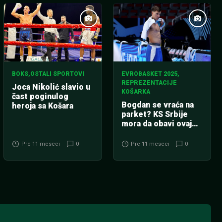
BOKS
,
OSTALI SPORTOVI
EVROBASKET 2025
,
REPREZENTACIJE
Joca Nikolić slavio u
KOŠARKA
čast poginulog
Bogdan se vraća na
heroja sa Košara
parket? KS Srbije
mora da obavi ovaj
poziv!
Pre 11 meseci
0
Pre 11 meseci
0