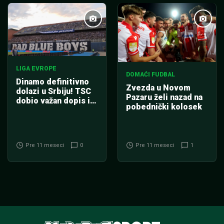
LIGA EVROPE
DOMAĆI FUDBAL
Dinamo definitivno
Zvezda u Novom
dolazi u Srbiju! TSC
Pazaru želi nazad na
dobio važan dopis iz
pobednički kolosek
UEFA
Pre 11 meseci
0
Pre 11 meseci
1