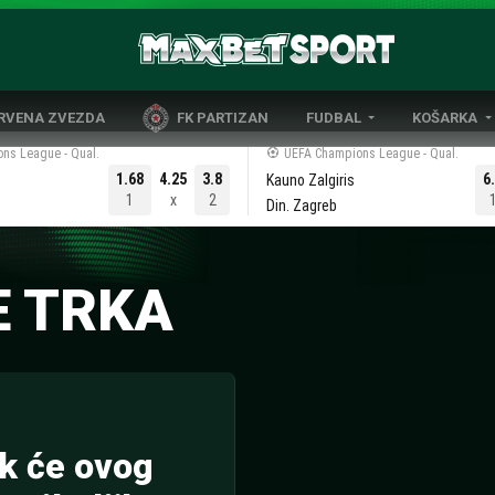
CRVENA ZVEZDA
FK PARTIZAN
FUDBAL
KOŠARKA
DOMAĆI FUDBAL
EVROLIGA
ns League - Qual.
UEFA Champions League - Qual.
1.68
4.25
3.8
6
Kauno Zalgiris
LIGE PETICE
ABA LIGA
1
x
2
Din. Zagreb
EVROPSKA TAKMIČENJA
NBA LIGA
OSTALE LIGE
REPREZENT
E TRKA
REPREZENTATIVNI FUDBAL
k će ovog