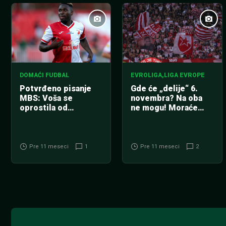
DOMAĆI FUDBAL
EVROLIGA
,
LIGA EVROPE
Potvrđeno pisanje
Gde će „delije“ 6.
MBS: Voša se
novembra? Na oba
oprostila od
ne mogu! Moraće
Bamidelea (FOTO)
zbog Partizana brzo
iz Graca u Beograd!
Pre 11 meseci
1
Pre 11 meseci
2