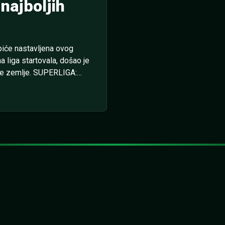
najboljih
 biće nastavljena ovog
 liga startovala, došao je
naše zemlje. SUPERLIGA:
ionici je 2.65. Utakmica