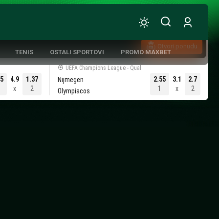
Otvori ponudu
TENIS
OSTALI SPORTOVI
PROMO MAXBET
UEFA Champions League - Qual.
.5
4.9
1.37
2.55
3.1
2.7
Nijmegen
1
x
2
1
x
2
Olympiacos
ATIVNA KOŠARKA