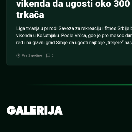
vikenda da ugosti oko 300 
trkača
Liga trčanja u prirodi Saveza za rekreaciju i fitnes Srbije
vikenda u Košutnjaku. Posle Vršca, gde je pre mesec dana
red i na glavni grad Srbije da ugosti najbolje „treljere“ 
Kvota na pobedu Partizana protiv Čukaričkog u našoj klad
Pre 2 godine
0
počinje u 18:30. U...
GALERIJA