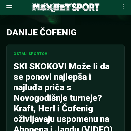
Skip
to
DANIJE ČOFENIG
content
OSTALI SPORTOVI
SKI SKOKOVI Može li da
se ponovi najlepša i
najluđa priča s
Novogodišnje turneje?
Kraft, Herl i Čofenig
oživljavaju uspomenu na
Ahonena i Jandu (VIDEO)