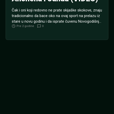
Čak i oni koji redovno ne prate skijaške skokove, znaju
tradicionalno da bace oko na ovaj sport na prelazu iz
stare u novu godinu i da isprate čuvenu Novogodišnju
Pre 2 godine
0
turneju četiri skakaonice. Pucketanje badnjaka u
šporetu, miris kuvanog vina dok napolju provejavaju
pahulje snega, vraćaju nas u neko ranije i lepše vreme
kada nisu postojale...