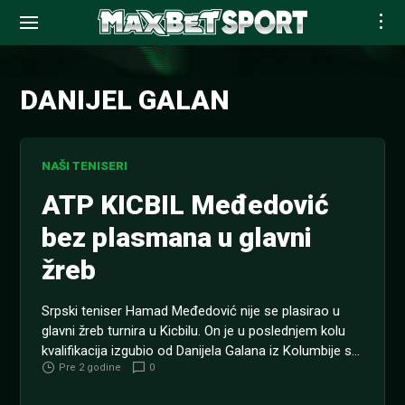
Skip
to
DANIJEL GALAN
content
NAŠI TENISERI
ATP KICBIL Međedović
bez plasmana u glavni
žreb
Srpski teniser Hamad Međedović nije se plasirao u
glavni žreb turnira u Kicbilu. On je u poslednjem kolu
kvalifikacija izgubio od Danijela Galana iz Kolumbije sa
Pre 2 godine
0
6:4, 2:6, 6:2. ATP KICBIL: U ponedeljak od 11 igraju
Fučovič – Karbaljes Baena, a u kladionici MaxBet je