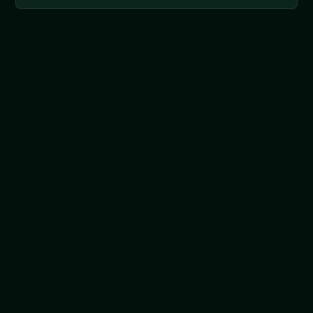
kvota na pobedu Fučoviča 2. Meč jee trajao sat i...