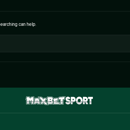
searching can help.