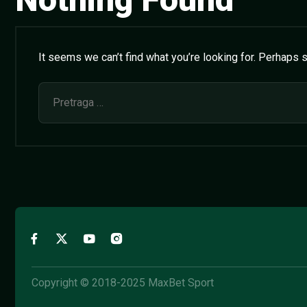
It seems we can’t find what you’re looking for. Perhaps 
Pretraga
za:
Copyright © 2018-2025 MaxBet Sport