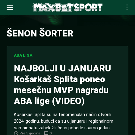
Skip
to
ŠENON ŠORTER
content
ABA LIGA
NAJBOLJI U JANUARU
Košarkaš Splita poneo
mesečnu MVP nagradu
ABA lige (VIDEO)
Košarkaši Splita su na fenomenalan način otvorili
2024. godinu, budući da su u januaru i regionalnom
šampionatu zabeležili četiri pobede i samo jedan
Pre 3 godine
0
poraz. PREMIJER LIGA: Liverpul – Čelsi (21.15), kvota