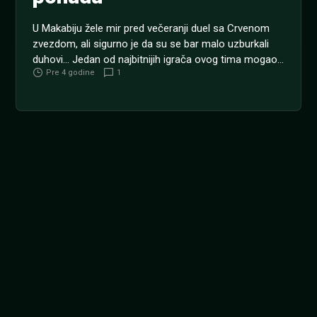
U Makabiju žele mir pred večeranji duel sa Crvenom
zvezdom, ali sigurno je da su se bar malo uzburkali
duhovi… Jedan od najbitnijih igrača ovog tima mogao
Pre 4 godine
1
bi uskoro da napusti klub iz Haife. KVALIFIKACIJE ZA
LIGU ŠAMPIONA: Kvota naše kladionice na pobedu
Crvene zvezde protiv Makabija je 1.80. Kako pišu
izraelski mediji Bogdan Planić...