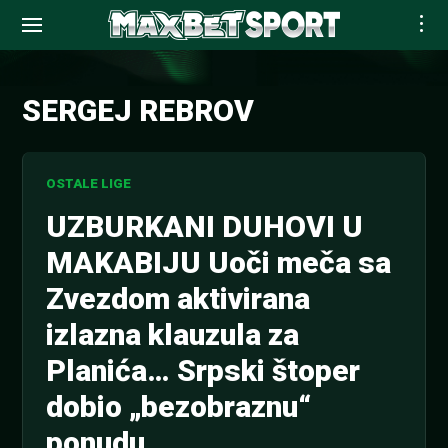
Skip
to
SERGEJ REBROV
content
OSTALE LIGE
UZBURKANI DUHOVI U
MAKABIJU Uoči meča sa
Zvezdom aktivirana
izlazna klauzula za
Planića… Srpski štoper
dobio „bezobraznu“
ponudu