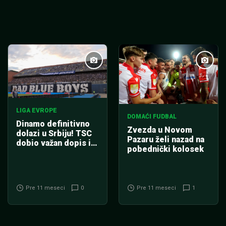
LIGA EVROPE
DOMAĆI FUDBAL
Dinamo definitivno
Zvezda u Novom
dolazi u Srbiju! TSC
Pazaru želi nazad na
dobio važan dopis iz
pobednički kolosek
UEFA
Pre 11 meseci
0
Pre 11 meseci
1