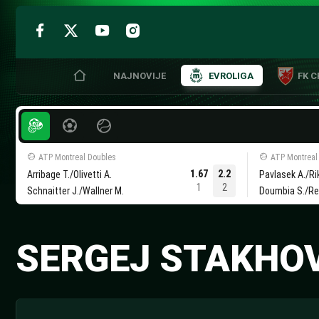
NAJNOVIJE
EVROLIGA
FK 
Skip
to
content
ATP Montreal Doubles
ATP Montreal
1.67
2.2
Arribage T./Olivetti A.
Pavlasek A./Rik
1
2
Schnaitter J./Wallner M.
Doumbia S./Reb
SERGEJ STAKHO