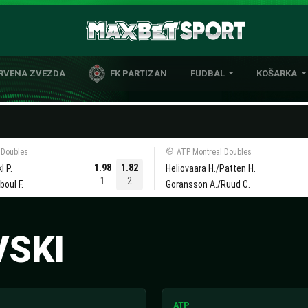
CRVENA ZVEZDA
FK PARTIZAN
FUDBAL
KOŠARKA
DOMAĆI FUDBAL
EVROLIGA
LIGE PETICE
ABA LIGA
EVROPSKA TAKMIČENJA
NBA LIGA
 Doubles
ATP Montreal Doubles
OSTALE LIGE
REPREZENT
1.98
1.82
l P.
Heliovaara H./Patten H.
1
2
oul F.
Goransson A./Ruud C.
REPREZENTATIVNI FUDBAL
VSKI
ATP