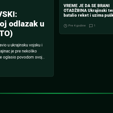
VREME JE DA SE BRANI
OTADŽBINA Ukrajinski te
SKI:
batalio reket i uzima puš
oj odlazak u
Pre 4 godine
1
OTO)
avio u ukrajinsku vojsku i
jinac je pre nekoliko
se oglasio povodom svoje
Vukića, a kvota na keca u