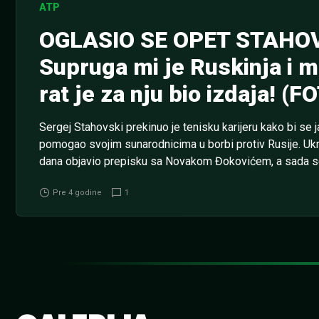
ATP
OGLASIO SE OPET STAHOV
Supruga mi je Ruskinja i m
rat je za nju bio izdaja! (F
Sergej Stahovski prekinuo je tenisku karijeru kako bi se j
pomogao svojim sunarodnicima u borbi protiv Rusije. Ukra
dana objavio prepisku sa Novakom Đokovićem, a sada 
lepe supruge. INDIJAN VELS Karuso od 21.30 igra protiv 
Pre 4 godine
1
kladionici MaxBet je...