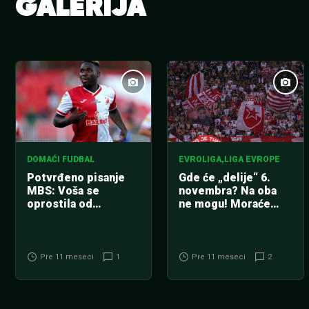
GALERIJA
DOMAĆI FUDBAL
EVROLIGA
,
LIGA EVROPE
Potvrđeno pisanje
Gde će „delije“ 6.
MBS: Voša se
novembra? Na oba
oprostila od
ne mogu! Moraće
Bamidelea (FOTO)
zbog Partizana brzo
iz Graca u Beograd!
Pre 11 meseci
1
Pre 11 meseci
2