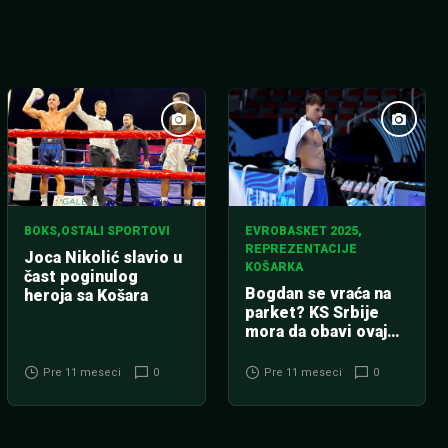
BOKS
,
OSTALI SPORTOVI
EVROBASKET 2025
,
REPREZENTACIJE
Joca Nikolić slavio u
KOŠARKA
čast poginulog
Bogdan se vraća na
heroja sa Košara
parket? KS Srbije
mora da obavi ovaj
poziv!
Pre 11 meseci
0
Pre 11 meseci
0