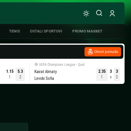
TENIS
OSTALI SPORTOVI
PROMO MAXBET
Otvori ponudu
UEFA Champions League - Qual.
ATIVNA KOŠARKA
1.15
5.3
2.35
3
3
Kairat Almaty
1
2
1
x
2
Levski Sofia