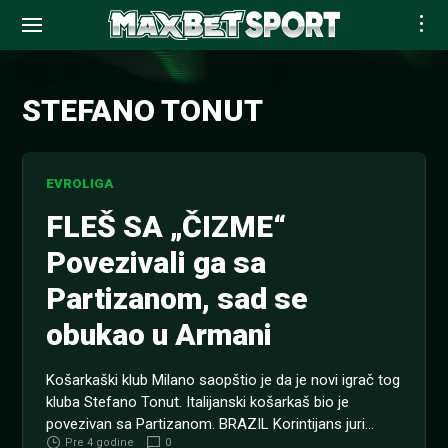
Skip
to
STEFANO TONUT
content
EVROLIGA
FLEŠ SA „ČIZME“
Povezivali ga sa
Partizanom, sad se
obukao u Armani
Košarkaški klub Milano saopštio je da je novi igrač tog
kluba Stefano Tonut. Italijanski košarkaš bio je
povezivan sa Partizanom. BRAZIL Korintijans juri
Pre 4 godine
0
titulu, a pre samo tri dana je demolirao Santos u kupu.