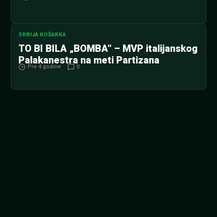
Kvota na igru iz 1-1 u kladionici MaxBet je 3.55. Tonut
je u redove ovog evroligaša stigao iz Venecije gde je...
SRBIJA KOŠARKA
TO BI BILA „BOMBA“ – MVP italijanskog
Palakanestra na meti Partizana
Pre 4 godine
0