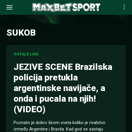
Skip
to
SUKOB
content
OSTALE LIGE
JEZIVE SCENE Brazilska
policija pretukla
argentinske navijače, a
onda i pucala na njih!
(VIDEO)
Poznato je dobro širom sveta koliko je rivalstvo
između Argentine i Brazila. Kad god se sastaju