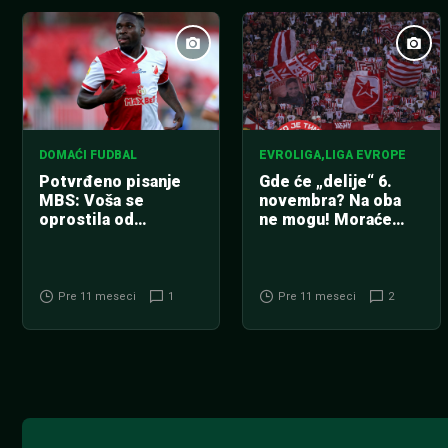
DOMAĆI FUDBAL
EVROLIGA
,
LIGA EVROPE
Potvrđeno pisanje
Gde će „delije“ 6.
MBS: Voša se
novembra? Na oba
oprostila od
ne mogu! Moraće
Bamidelea (FOTO)
zbog Partizana brzo
iz Graca u Beograd!
Pre 11 meseci
1
Pre 11 meseci
2