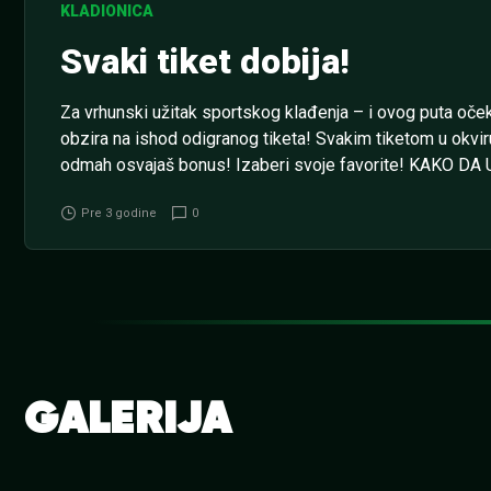
KLADIONICA
Svaki tiket dobija!
Za vrhunski užitak sportskog klađenja – i ovog puta oče
obzira na ishod odigranog tiketa! Svakim tiketom u okvi
odmah osvajaš bonus! Izaberi svoje favorite! KAKO D
Neophodno je da imaš otvoren MaxBet online nalog. Prij
Pre 3 godine
0
nalog, odigraj online tiket i osvoji...
GALERIJA