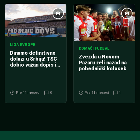
LIGA EVROPE
DOMAĆI FUDBAL
Dinamo definitivno
Zvezda u Novom
dolazi u Srbiju! TSC
Pazaru želi nazad na
dobio važan dopis iz
pobednički kolosek
UEFA
Pre 11 meseci
0
Pre 11 meseci
1