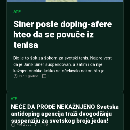
ATP
Siner posle doping-afere
hteo da se povuče iz
tenisa
Bio je to šok za šokom za svetski tenis. Najpre vest
da je Janik Siner suspendovan, a zatim i da nije
kažnjen onoliko koliko se očekivalo nakon što je
Pre 1 godina
0
dokazano da je u dva navrata bio pozitivan na
nedozvoljenu supstancu klostebol. O svemu se
oglasio i najbolji teniser svih vremena Novak Đoković.
NBA liga: LA...
ATP
NEĆE DA PROĐE NEKAŽNJENO Svetska
antidoping agencija traži dvogodišnju
suspenziju za svetskog broja jedan!
Pre 2 godine
0