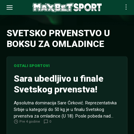
Skip
to
SVETSKO PRVENSTVO U
content
BOKSU ZA OMLADINCE
OSTALI SPORTOVI
Sara ubedljivo u finale
Svetskog prvenstva!
Apsolutna dominacija Sare Ćirković. Reprezentativka
Srbije u kategoriji do 50 kg je u finalu Svetskog
prvenstva za omladince (U 18). Posle pobeda nad
Pre 4 godine
0
Meksikankom i Engleskinjom na red je došao i trijumf
nad prvakinjom Azije Tamana Tamana. Na meču Brazil