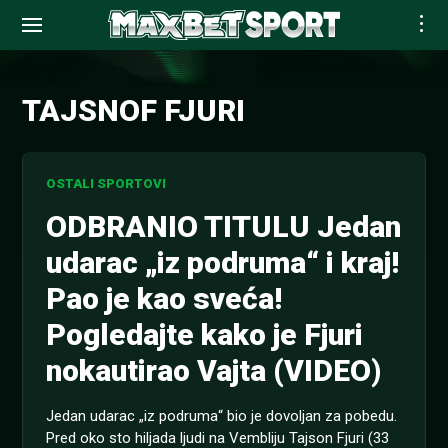
Skip
to
TAJSNOF FJURI
content
OSTALI SPORTOVI
ODBRANIO TITULU Jedan
udarac „iz podruma“ i kraj!
Pao je kao sveća!
Pogledajte kako je Fjuri
nokautirao Vajta (VIDEO)
Jedan udarac „iz podruma“ bio je dovoljan za pobedu.
Pred oko sto hiljada ljudi na Vembliju Tajson Fjuri (33