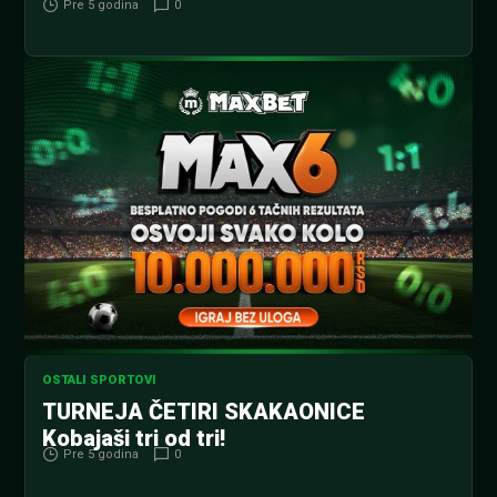
Pre 5 godina
0
OSTALI SPORTOVI
TURNEJA ČETIRI SKAKAONICE
Kobajaši tri od tri!
Pre 5 godina
0