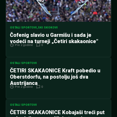
OSTALI SPORTOVI
,
SKI SKOKOVI
Čofenig slavio u Garmišu i sada je
vodeći na turneji „Četiri skakaonice“
Pre 2 godine
0
OSTALI SPORTOVI
ČETIRI SKAKAONICE Kraft pobedio u
Oberstdorfu, na postolju još dva
Austrijanca
Pre 2 godine
0
OSTALI SPORTOVI
ČETIRI SKAKAONICE Kobajaši treći put