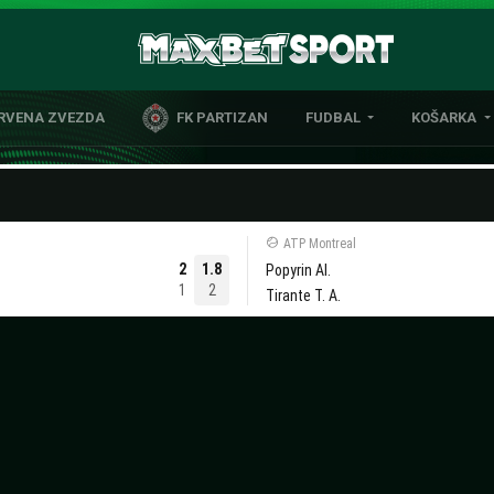
CRVENA ZVEZDA
FK PARTIZAN
FUDBAL
KOŠARKA
DOMAĆI FUDBAL
EVROLIGA
LIGE PETICE
ABA LIGA
EVROPSKA TAKMIČENJA
NBA LIGA
ATP Montreal
OSTALE LIGE
REPREZENT
2
1.8
Popyrin Al.
1
2
Tirante T. A.
REPREZENTATIVNI FUDBAL