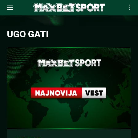
Skip
to
UGO GATI
content