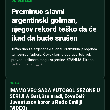
OSTALE LIGE
Preminuo slavni
argentinski golman,
njegov rekord teško da će
ikad da bude srušen
Tužan dan za argentinski fudbal. Preminula je legenda
tamošnjeg fudbala. Čovek koji je ceo sportski vek
proveo u elitnom rangu Argentine. ŠPANIJA: Đirona i
Pre 1 godina
0
Betis se sastaju u 21.00, a kvota kladionice MaxBet na
tip 3+ je 1.93. Reč je o slavnom golmanu Ugu Gatiju,
koji je preminuo u Buenos Ajresu u 81. godini. Nakon...
ITALIJA
IMAMO VEĆ SADA AUTOGOL SEZONE U
SERIJI A Gati, šta uradi, čoveče!?
Juventusov horor u Ređo Emiliji
(VIDEO)