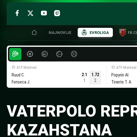
NAJNOVIJE
EVROLIGA
FK 
Skip
to
content
ATP Montreal
ATP Montreal
2.1
1.72
Ruud C.
Popyrin Al.
1
2
Fonseca J.
Tirante T. A.
VATERPOLO REP
KAZAHSTANA