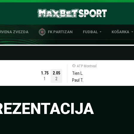
CRVENA ZVEZDA
FK PARTIZAN
FUDBAL
KOŠARKA
DOMAĆI FUDBAL
EVROLIGA
LIGE PETICE
ABA LIGA
EVROPSKA TAKMIČENJA
NBA LIGA
ATP Montreal
OSTALE LIGE
REPREZENT
1.75
2.05
Tien L.
1
2
Paul T.
REPREZENTATIVNI FUDBAL
REZENTACIJA