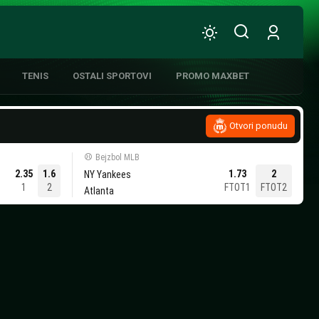
TENIS
OSTALI SPORTOVI
PROMO MAXBET
Otvori ponudu
Bejzbol MLB
ATIVNA KOŠARKA
2.35
1.6
1.73
2
NY Yankees
1
2
FTOT1
FTOT2
Atlanta