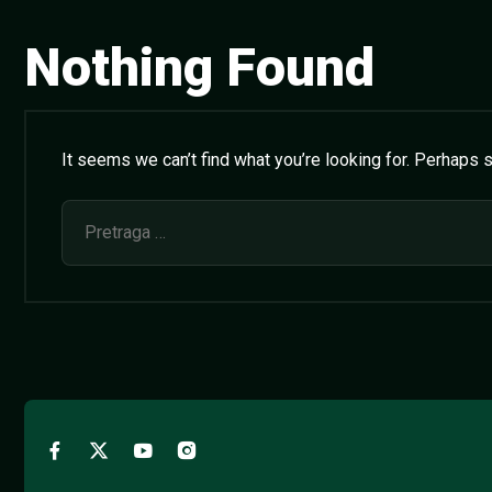
Nothing Found
It seems we can’t find what you’re looking for. Perhaps 
Pretraga
za: