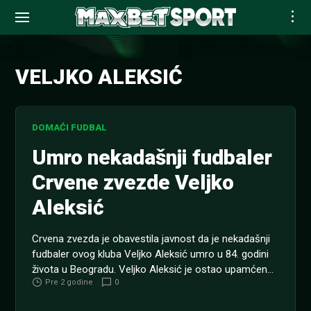
Skip
to
VELJKO ALEKSIĆ
content
DOMAĆI FUDBAL
Umro nekadašnji fudbaler
Crvene zvezde Veljko
Aleksić
Crvena zvezda je obavestila javnost da je nekadašnji
fudbaler ovog kluba Veljko Aleksić umro u 84. godini
života u Beogradu. Veljko Aleksić je ostao upamćen
Pre 2 godine
0
kao autor studije o petogošnjem planu Crvene zvezde,
koju je usvojila Skupština kluba 1986. godine. Reč o