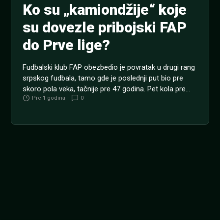
Ko su „kamiondžije“ koje
su dovezle pribojski FAP
do Prve lige?
Fudbalski klub FAP obezbedio je povratak u drugi rang
srpskog fudbala, tamo gde je poslednji put bio pre
skoro pola veka, tačnije pre 47 godina. Pet kola pre
Pre 1 godina
0
kraja sezone popularne „kamiondžije“ su rezervisale
kartu za Prvu ligu Srbije. SRBIJA, KUP: Kvota kladionice
MaxBet na pobedu Vojvodine protiv TSC-a (18:30) je
2.12. Pobedom (5:0) nad...