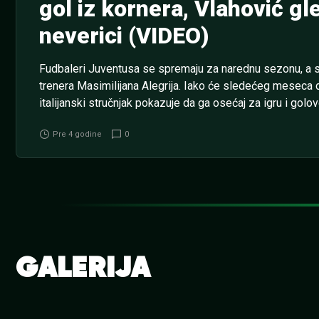
gol iz kornera, Vlahović gl
neverici (VIDEO)
Fudbaleri Juventusa se spremaju za narednu sezonu, a
trenera Masimilijana Alegrija. Iako će sledećeg meseca 
italijanski stručnjak pokazuje da ga osećaj za igru i golov
KVALIFIKACIJE ZA LIGU ŠAMPIONA: U utorak od 19:30 igr
Pre 4 godine
0
u kladionici MaxBet je kvota na...
GALERIJA