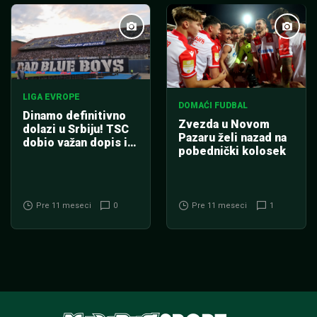
LIGA EVROPE
DOMAĆI FUDBAL
Dinamo definitivno
Zvezda u Novom
dolazi u Srbiju! TSC
Pazaru želi nazad na
dobio važan dopis iz
pobednički kolosek
UEFA
Pre 11 meseci
0
Pre 11 meseci
1