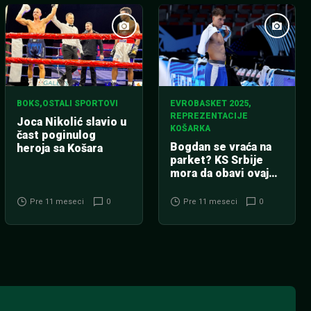
BOKS
,
OSTALI SPORTOVI
EVROBASKET 2025
,
REPREZENTACIJE
Joca Nikolić slavio u
KOŠARKA
čast poginulog
Bogdan se vraća na
heroja sa Košara
parket? KS Srbije
mora da obavi ovaj
poziv!
Pre 11 meseci
0
Pre 11 meseci
0