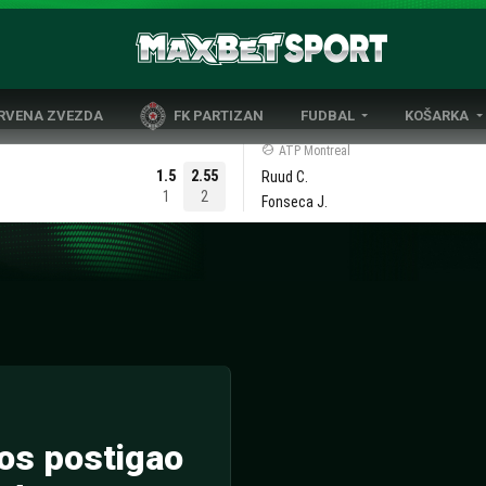
CRVENA ZVEZDA
FK PARTIZAN
FUDBAL
KOŠARKA
DOMAĆI FUDBAL
EVROLIGA
ATP Montreal
1.5
2.55
Ruud C.
LIGE PETICE
ABA LIGA
1
2
Fonseca J.
EVROPSKA TAKMIČENJA
NBA LIGA
OSTALE LIGE
REPREZENT
REPREZENTATIVNI FUDBAL
os postigao