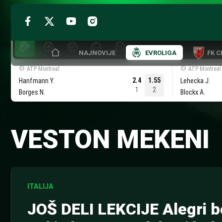
Skip
to
NAJNOVIJE
EVROLIGA
FK 
content
ATP Montreal
ATP Montreal
2.4
1.55
Hanfmann Y.
Lehecka J.
1
2
Borges N.
Blockx A.
VESTON MEKENI
ITALIJA
JOŠ DELI LEKCIJE Alegri b