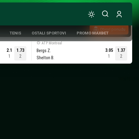
Otvori ponudu
TENIS
OSTALI SPORTOVI
PROMO MAXBET
ATP Montreal
2.1
1.73
3.05
1.37
Bergs Z.
1
2
1
2
Shelton B.
ATIVNA KOŠARKA