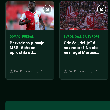
DOMAĆI FUDBAL
EVROLIGA
,
LIGA EVROPE
Potvrđeno pisanje
Gde će „delije“ 6.
MBS: Voša se
novembra? Na oba
oprostila od
ne mogu! Moraće
Bamidelea (FOTO)
zbog Partizana brzo
iz Graca u Beograd!
Pre 11 meseci
1
Pre 11 meseci
2