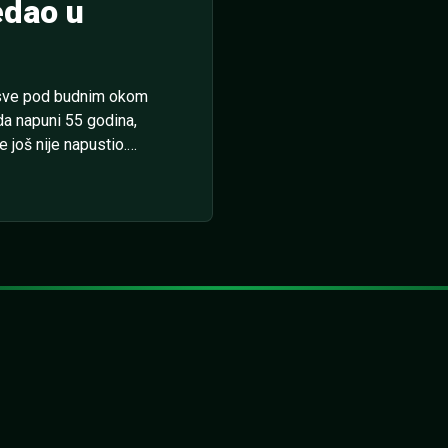
edao u
 sve pod budnim okom
da napuni 55 godina,
e još nije napustio.
aju Didelanž – Pjunik, a