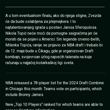
A u tom eventualnom finalu, ako do njega stigne, Zvezda
će da bude oslabljena za plejmejkera. I to
najtalentovanijeg igrača u postavi Janisa Sferopulosa.
Nikola Topić neće moći da pomogne saigračima jer će
morati da se pojavi u Americi. Sin legende crveno-belih,
Milenka Topića, ranije se prijavio za NBA draft i trebalo bi
da 12. maja bude u Čikagu, gde je organizovan Draft
kombajn, svojevrsan izlog najvećih talenata na koje
računaju u najjačoj košarkaškoj ligi sveta.
NBA released a 78-player list for the 2024 Draft Combine
in Chicago this month. Teams vote on participants, which
include Bronny James.
New „Top 10 Players“ ranked for which teams are able to