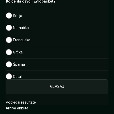
Ko će da osvoji Evrobasket?
Srbija
Nemačka
Francuska
Grčka
Španija
Ostali
Pogledaj rezultate
Arhiva anketa