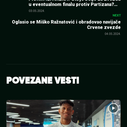
u eventualnom finalu protiv Partizana?
članka
Evo šta kaže Sferopulos…
03.05.2024.
NEXT
Oglasio se Miško Ražnatović i obradovao navijače
Crvene zvezde
04.05.2024.
POVEZANE VESTI