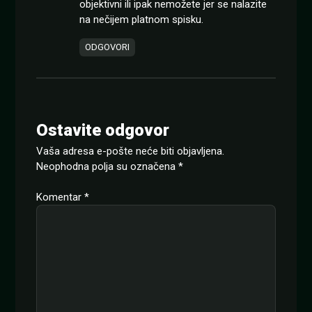
objektivni ili ipak nemožete jer se nalazite
na nečijem platnom spisku.
ODGOVORI
Ostavite odgovor
Vaša adresa e-pošte neće biti objavljena.
Neophodna polja su označena
*
Komentar
*