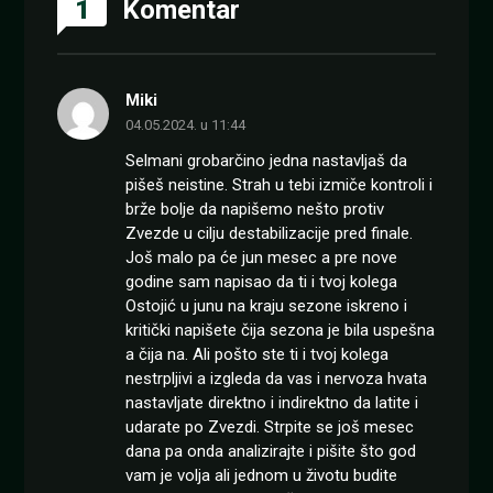
1
Komentar
Miki
04.05.2024. u 11:44
Selmani grobarčino jedna nastavljaš da
pišeš neistine. Strah u tebi izmiče kontroli i
brže bolje da napišemo nešto protiv
Zvezde u cilju destabilizacije pred finale.
Još malo pa će jun mesec a pre nove
godine sam napisao da ti i tvoj kolega
Ostojić u junu na kraju sezone iskreno i
kritički napišete čija sezona je bila uspešna
a čija na. Ali pošto ste ti i tvoj kolega
nestrpljivi a izgleda da vas i nervoza hvata
nastavljate direktno i indirektno da latite i
udarate po Zvezdi. Strpite se još mesec
dana pa onda analizirajte i pišite što god
vam je volja ali jednom u životu budite