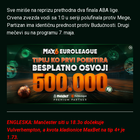
Sve miriše na reprizu prethodna dva finala ABA lige.
Crvena zvezda vodi sa 1:0 u seriji polufinala protiv Mege,
Partizan ima identičnu prednost protiv Budućnosti. Drugi
mečevi su na programu 7. maja.
ENGLESKA: Mančester siti u 18.3o dočekuje
Vulverhempton, a kvota kladionice MaxBet na tip 4+ je
1.73.