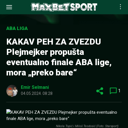
Skip
to
ABA LIGA
content
KAKAV PEH ZA ZVEZDU
Plejmejker propušta
eventualno finale ABA lige,
mora „preko bare“
Emir Selmani
1
04.05.2024. 08:28
Nikola Topić i Miloš Teodosić (Foto: Starsport)