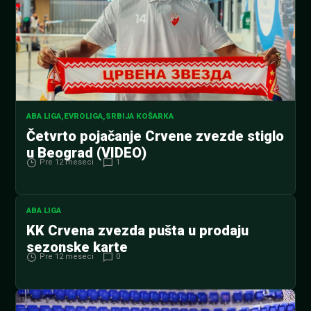
ABA LIGA
,
EVROLIGA
,
SRBIJA KOŠARKA
Četvrto pojačanje Crvene zvezde stiglo
u Beograd (VIDEO)
Pre 12 meseci
1
ABA LIGA
KK Crvena zvezda pušta u prodaju
sezonske karte
Pre 12 meseci
0