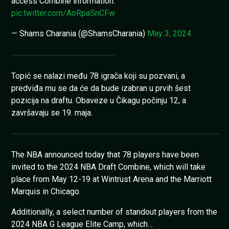
access Combine information:
pic.twitter.com/AoRpaSnCFw
— Shams Charania (@ShamsCharania)
May 3, 2024
Topić se nalazi među 78 igrača koji su pozvani, a
predviđa mu se da će da bude izabran u prvih šest
pozicija na draftu. Obaveze u Čikagu počinju 12, a
završavaju se 19. maja.
The NBA announced today that 78 players have been
invited to the 2024 NBA Draft Combine, which will take
place from May 12-19 at Wintrust Arena and the Marriott
Marquis in Chicago.
Additionally, a select number of standout players from the
2024 NBA G League Elite Camp, which…