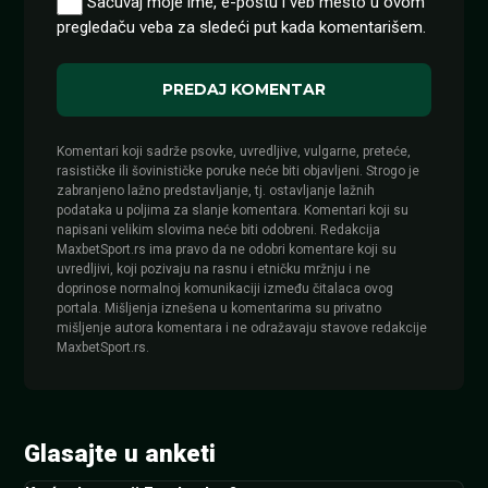
Sačuvaj moje ime, e-poštu i veb mesto u ovom
pregledaču veba za sledeći put kada komentarišem.
Komentari koji sadrže psovke, uvredljive, vulgarne, preteće,
rasističke ili šovinističke poruke neće biti objavljeni. Strogo je
zabranjeno lažno predstavljanje, tj. ostavljanje lažnih
podataka u poljima za slanje komentara. Komentari koji su
napisani velikim slovima neće biti odobreni. Redakcija
MaxbetSport.rs ima pravo da ne odobri komentare koji su
uvredljivi, koji pozivaju na rasnu i etničku mržnju i ne
doprinose normalnoj komunikaciji između čitalaca ovog
portala. Mišljenja iznešena u komentarima su privatno
mišljenje autora komentara i ne odražavaju stavove redakcije
MaxbetSport.rs.
Glasajte u anketi