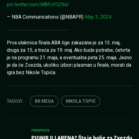
pic.twitter.com/M8FUY529ul
— NBA Communications (@NBAPR)
May 3, 2024
Prva utakmica finala ABA lige zakazana je za 13. maj,
druga za 15, a treća za 19. maj. Ako bude potrebe, četvrta
je na programu 21. maja, a eventualna peta 25. maja. Jasno
je da će Zvezda, ukoliko izbori plasman u finale, morati da
igra bez Nikole Topića.
TAGOVI:
KK MEGA
NIKOLA TOPIĆ
Kretanje
PREVIOUS
PIONIR ILI ARENA? Šta je bolje za Zvezdu