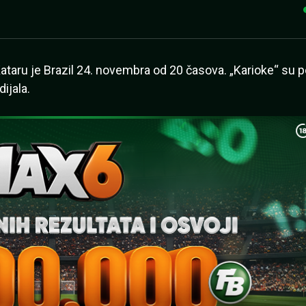
Kataru je Brazil 24. novembra od 20 časova. „Karioke“ su p
ijala.