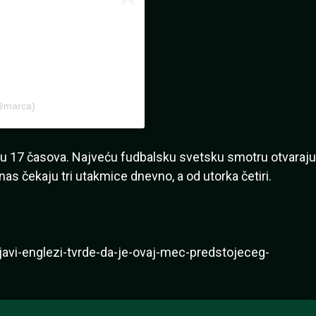
@marca)
 u 17 časova. Najveću fudbalsku svetsku smotru otvaraju
as čekaju tri utakmice dnevno, a od utorka četiri.
avi-englezi-tvrde-da-je-ovaj-mec-predstojeceg-