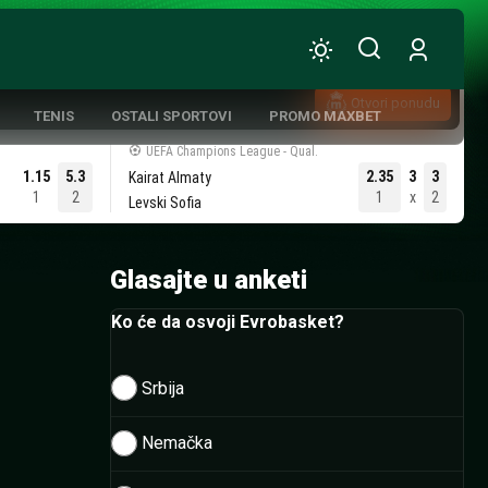
Otvori ponudu
TENIS
OSTALI SPORTOVI
PROMO MAXBET
UEFA Champions League - Qual.
1.15
5.3
2.35
3
3
Kairat Almaty
1
2
1
x
2
Levski Sofia
ATIVNA KOŠARKA
Glasajte u anketi
Ko će da osvoji Evrobasket?
Srbija
Nemačka