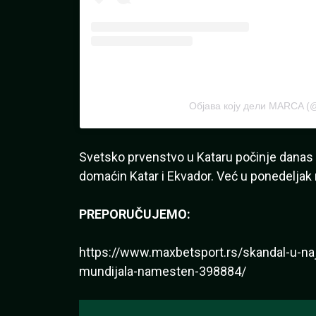
Објава коју дели MARCA (
Svetsko prvenstvo u Kataru počinje danas
domaćin Katar i Ekvador. Već u ponedeljak n
PREPORUČUJEMO:
https://www.maxbetsport.rs/skandal-u-naj
mundijala-namesten-398884/