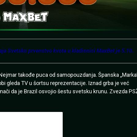
 Svetsko prvenstvo kvota u kladionici MaxBet je 5.10.
. Nejmar takođe puca od samopouzdanja. Španska „Marka
sobi gleda TV u šortsu reprezentacije. Iznad grba je već
nači da je Brazil osvojio šestu svetsku krunu. Zvezda PS