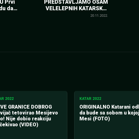
 Prvi
PREDSTAVLJAMO OSAM
du da
VELELEPNIH KATARSKIH
STADIONA Izgrađeni krvlju,
20.11.2022.
znojem i žrtvom! Koštali su
paprenije nego što mislite
AR 2022
KATAR 2022
SVE GRANICE DOBROG
ORIGINALNO Katarani odlu
ijač tetovirao Mesijevo
da bude sa sobom u kojoj
o! Nije dobio reakciju
Mesi (FOTO)
očekivao (VIDEO)