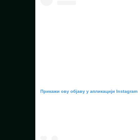
Прикажи ову објаву у апликацији Instagram