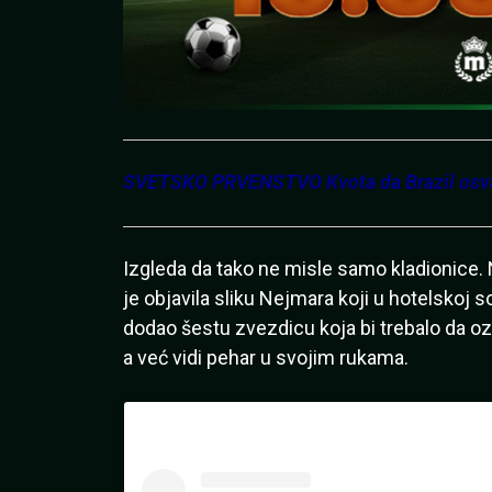
SVETSKO PRVENSTVO Kvota da Brazil osvaja
Izgleda da tako ne misle samo kladionice
je objavila sliku Nejmara koji u hotelskoj 
dodao šestu zvezdicu koja bi trebalo da oz
a već vidi pehar u svojim rukama.