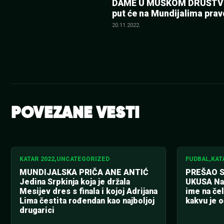
DAME U MUŠKOM DRUŠTVU
članka
put će na Mundijalima prav
dele i tri žene
20.11.2022.
POVEZANE VESTI
KATAR 2022
,
UNCATEGORIZED
FUDBAL
,
KAT
MUNDIJALSKA PRIČA ANE ANTIĆ
PREŠAO 
Jedina Srpkinja koja je držala
UKUSA Nav
Mesijev dres s finala i kojoj Adrijana
ime na čel
Lima čestita rođendan kao najboljoj
kakvu je 
drugarici