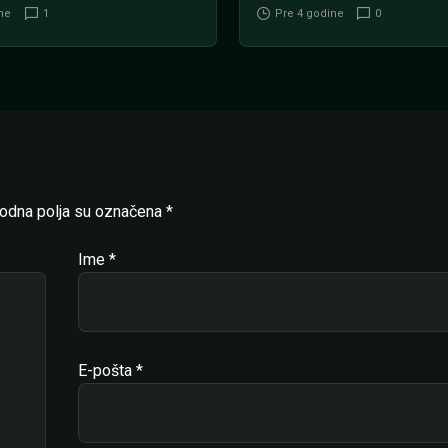
ne
1
Pre 4 godine
0
dna polja su označena
*
Ime
*
E-pošta
*