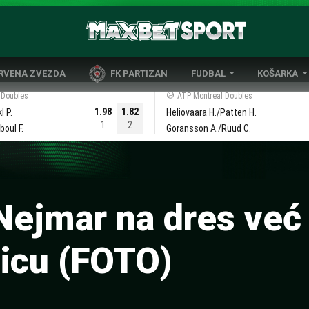
CRVENA ZVEZDA
FK PARTIZAN
FUDBAL
KOŠARKA
DOMAĆI FUDBAL
EVROLIGA
 Doubles
ATP Montreal Doubles
1.98
1.82
l P.
Heliovaara H./Patten H.
LIGE PETICE
ABA LIGA
1
2
oul F.
Goransson A./Ruud C.
EVROPSKA TAKMIČENJA
NBA LIGA
OSTALE LIGE
REPREZENT
REPREZENTATIVNI FUDBAL
ejmar na dres već
dicu (FOTO)