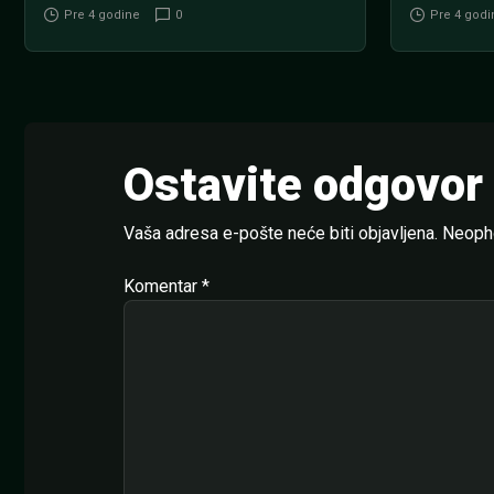
Pre 4 godine
0
Pre 4 godi
Ostavite odgovor
Vaša adresa e-pošte neće biti objavljena.
Neopho
Komentar
*