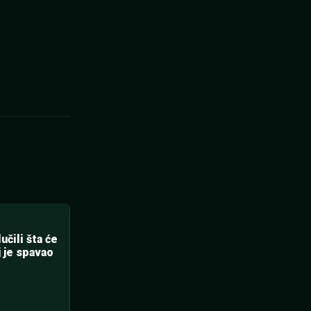
čili šta će
 je spavao