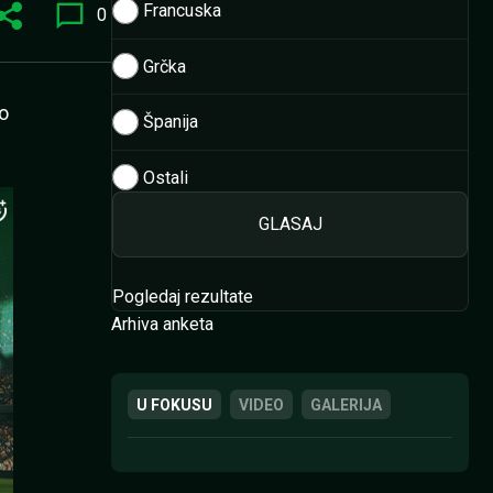
Francuska
0
Grčka
o
Španija
Ostali
Pogledaj rezultate
Arhiva anketa
U FOKUSU
VIDEO
GALERIJA