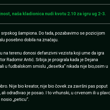
nost, naša kladionica nudi kvotu 2.10 za igru ug 2-3.
 srpskog šampiona. Do tada, pozabavimo se pozicijom
lu posebno dobila na značaju.
 na terenu donosi defanzivni vezista koji ume da igra
tor Radomir Antić. Srbija je proigrala kada je Dejana
, ali u fudbalskom smislu „desetka“ nikada nije bio,osim u
bro. Nije bio kreator, nije bio čovek za završni pas poput
, ali odrađivao je posao. I to vrhunski, u crvenom ili u plav
nosio „peticu“.