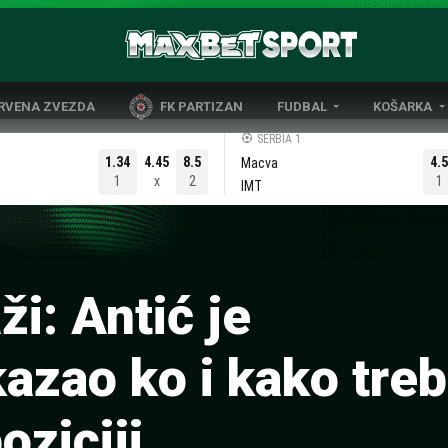
CRVENA ZVEZDA
FK PARTIZAN
FUDBAL
KOŠARKA
DOMAĆI FUDBAL
EVROLIGA
SERBIA 1
1.34
4.45
8.5
4.5
Macva
LIGE PETICE
ABA LIGA
1
x
2
1
IMT
EVROPSKA TAKMIČENJA
NBA LIGA
OSTALE LIGE
REPREZENT
REPREZENTATIVNI FUDBAL
i: Antić je
zao ko i kako treb
oziciji