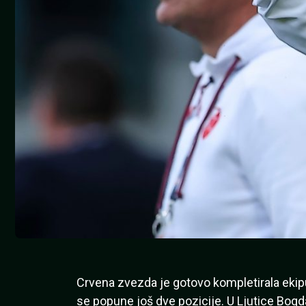
Crvena zvezda je gotovo kompletirala ekipu
se popune još dve pozicije. U Ljutice Bogd