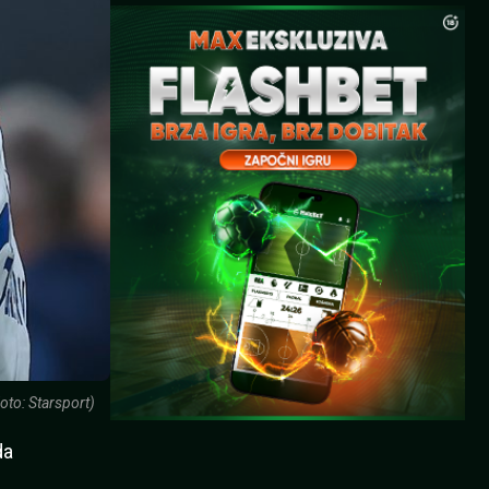
oto: Starsport)
da