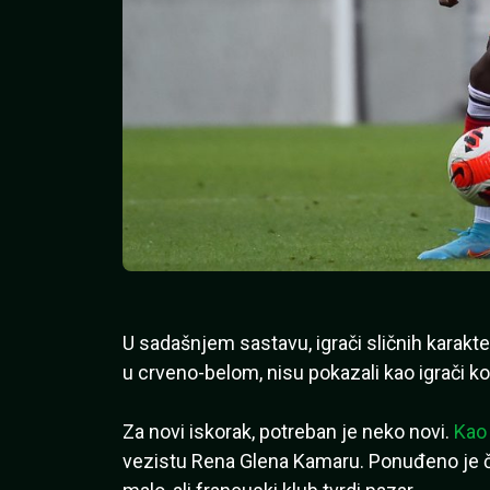
U sadašnjem sastavu, igrači sličnih karakt
u crveno-belom, nisu pokazali kao igrači ko
Za novi iskorak, potreban je neko novi.
Kao 
vezistu Rena Glena Kamaru. Ponuđeno je četi