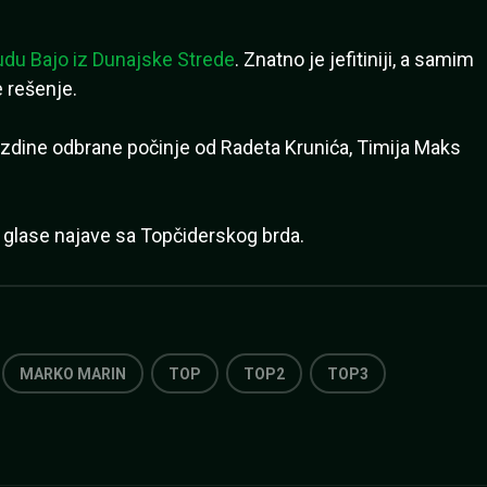
u Bajo iz Dunajske Strede
. Znatno je jefitiniji, a samim
e rešenje.
ezdine odbrane počinje od Radeta Krunića, Timija Maks
ko glase najave sa Topčiderskog brda.
MARKO MARIN
TOP
TOP2
TOP3