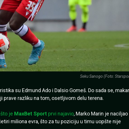
Seku Sanogo (Foto: Starspor
eristika su Edmund Ado i Dalsio Gomeš. Do sada se, maka
ji prave razliku na tom, osetljivom delu terena.
što je
MaxBet Sport
prvi najavio
, Marko Marin je naciljao
ri miliona evra, što za tu poziciju u timu uopšte nije