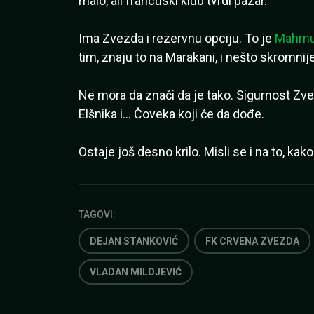
malo, ali francuski klub tvrdi pazar.
Ima Zvezda i rezervnu opciju. To je
Mahmud
tim, znaju to na Marakani, i nešto skromnij
Ne mora da znači da je tako. Sigurnost Zv
Elšnika i… Čoveka koji će da dođe.
Ostaje još desno krilo. Misli se i na to, ka
TAGOVI:
DEJAN STANKOVIĆ
FK CRVENA ZVEZDA
VLADAN MILOJEVIĆ