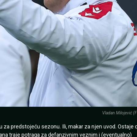
Vladan Milojević (F
 za predstojeću sezonu. Ili, makar za njen uvod. Ostaje 
ana traje potraga za defanzivnim veznim i (eventualno)