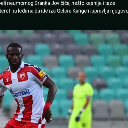
beli neumornog Branka Jovičića, nešto kasnije i taze
eret na leđima da ide iza Gelora Kange i ispravlja njegov