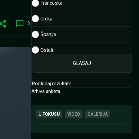
Francuska
Grčka
3
Španija
Ostali
Pogledaj rezultate
Arhiva anketa
U FOKUSU
VIDEO
GALERIJA