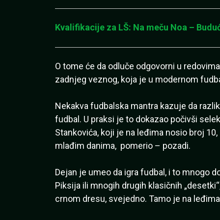
Kvalifikacije za LŠ: Na meču Noa – Buduć
O tome će da odluče odgovorni u redovima
zadnjeg veznog, koja je u modernom fudba
Nekakva fudbalska mantra kazuje da razliku
fudbal. U praksi je to dokazao počivši selek
Stankovića, koji je na leđima nosio broj 10
mlađim danima, pomerio – pozadi.
Dejan je umeo da igra fudbal, i to mnogo do
Piksija ili mnogih drugih klasičnih „desetki“
crnom dresu, svejedno. Tamo je na leđima 