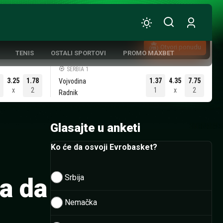
Otvori ponudu
TENIS
OSTALI SPORTOVI
PROMO MAXBET
SERBIA 1
3.25
1.78
1.37
4.35
7.75
Vojvodina
x
2
1
x
2
Radnik
ATIVNA KOŠARKA
Glasajte u anketi
Ko će da osvoji Evrobasket?
Srbija
a da
Nemačka