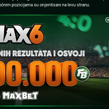
bočnim pozicijama su orijentisani na levu stranu.