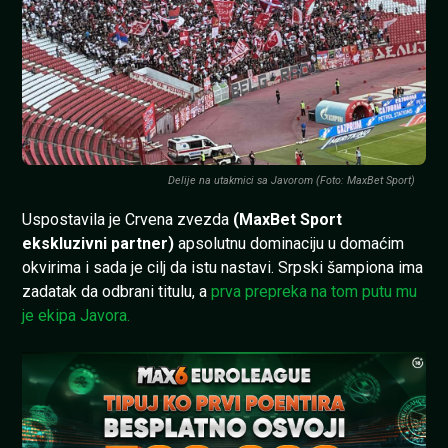
Delije na utakmici sa Javorom (Foto: MaxBet Sport)
Uspostavila je Crvena zvezda
(MaxBet Sport
ekskluzivni partner)
apsolutnu dominaciju u domaćim
okvirima i sada je cilj da istu nastavi. Srpski šampiona ima
zadatak da odbrani titulu, a
prva prepreka na tom putu mu
je ekipa Javora.