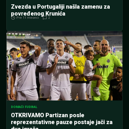
Zvezda u Portugaliji našla zamenu za
povređenog Krunića
Pre 11 meseci
2
DOMAĆI FUDBAL
OTKRIVAMO Partizan posle
reprezentativne pauze postaje jači za