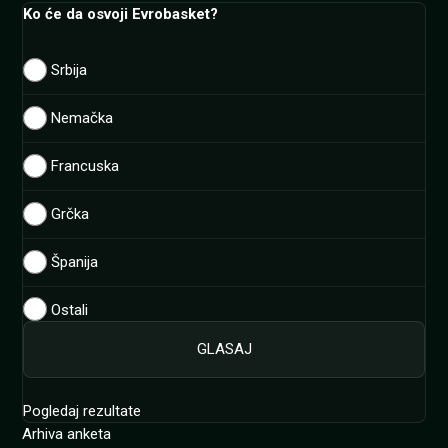
Ko će da osvoji Evrobasket?
Srbija
Nemačka
Francuska
Grčka
Španija
Ostali
Pogledaj rezultate
Arhiva anketa