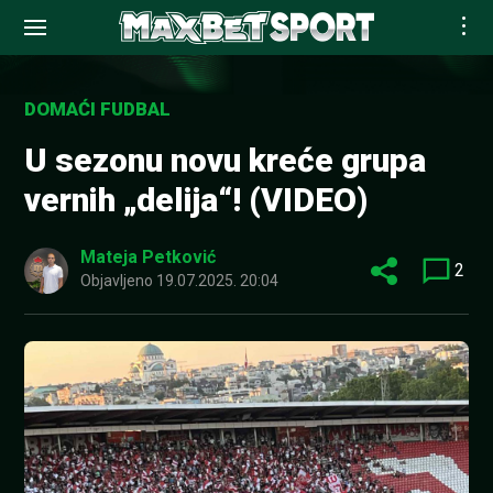
Skip
to
DOMAĆI FUDBAL
content
U sezonu novu kreće grupa
vernih „delija“! (VIDEO)
Mateja Petković
2
Objavljeno
19.07.2025. 20:04