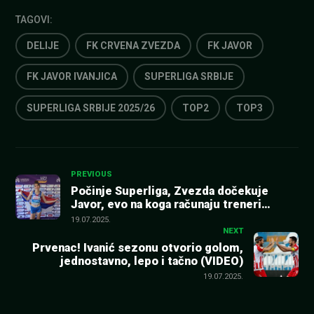
TAGOVI:
DELIJE
FK CRVENA ZVEZDA
FK JAVOR
FK JAVOR IVANJICA
SUPERLIGA SRBIJE
SUPERLIGA SRBIJE 2025/26
TOP2
TOP3
Kretanje
PREVIOUS
Počinje Superliga, Zvezda dočekuje
Javor, evo na koga računaju treneri
članka
(SASTAVI)
19.07.2025.
NEXT
Prvenac! Ivanić sezonu otvorio golom,
jednostavno, lepo i tačno (VIDEO)
19.07.2025.