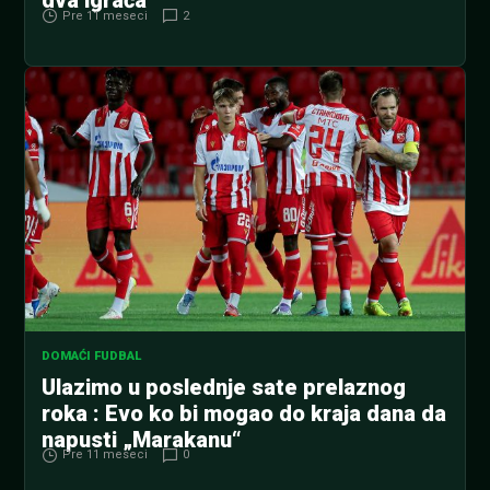
dva igrača
Pre 11 meseci
2
DOMAĆI FUDBAL
Ulazimo u poslednje sate prelaznog
roka : Evo ko bi mogao do kraja dana da
napusti „Marakanu“
Pre 11 meseci
0