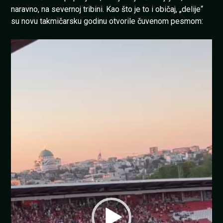
naravno, na severnoj tribini. Kao što je to i običaj, „delije“
su novu takmičarsku godinu otvorile čuvenom pesmom:
Pregledač
video
zapisa