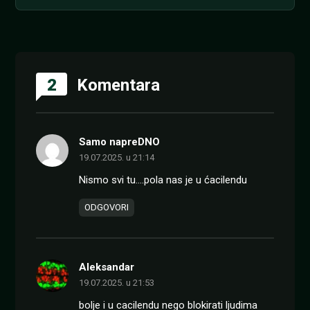
2
Komentara
Samo napreDNO
19.07.2025. u 21:14
Nismo svi tu….pola nas je u ćacilendu
ODGOVORI
Aleksandar
19.07.2025. u 21:53
bolje i u cacilendu nego blokirati ljudima