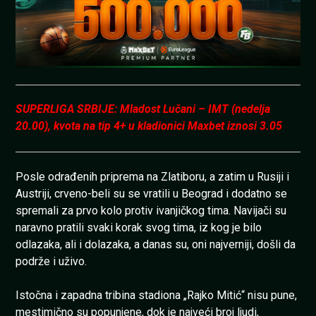
SUPERLIGA SRBIJE: Mladost Lučani – IMT (nedelja
20.00), kvota na tip 4+ u kladionici Maxbet iznosi 3.05
Posle odrađenih priprema na Zlatiboru, a zatim u Rusiji i
Austriji, crveno-beli su se vratili u Beograd i dodatno se
spremali za prvo kolo protiv ivanjičkog tima. Navijači su
naravno pratili svaki korak svog tima, iz kog je bilo
odlazaka, ali i dolazaka, a danas su, oni najverniji, došli da
podrže i uživo.
Istočna i zapadna tribina stadiona „Rajko Mitić“ nisu pune,
mestimično su popunjene, dok je najveći broj ljudi,