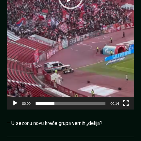
00:00
00:14
– U sezonu novu kreće grupa vernih „delija“!