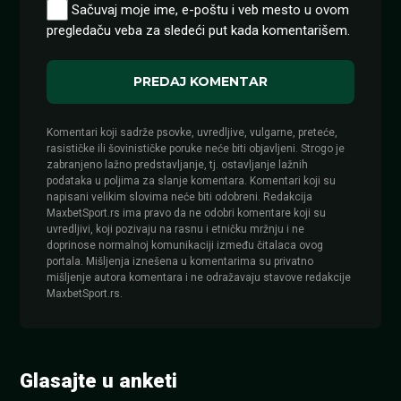
Sačuvaj moje ime, e-poštu i veb mesto u ovom
pregledaču veba za sledeći put kada komentarišem.
Komentari koji sadrže psovke, uvredljive, vulgarne, preteće,
rasističke ili šovinističke poruke neće biti objavljeni. Strogo je
zabranjeno lažno predstavljanje, tj. ostavljanje lažnih
podataka u poljima za slanje komentara. Komentari koji su
napisani velikim slovima neće biti odobreni. Redakcija
MaxbetSport.rs ima pravo da ne odobri komentare koji su
uvredljivi, koji pozivaju na rasnu i etničku mržnju i ne
doprinose normalnoj komunikaciji između čitalaca ovog
portala. Mišljenja iznešena u komentarima su privatno
mišljenje autora komentara i ne odražavaju stavove redakcije
MaxbetSport.rs.
Glasajte u anketi