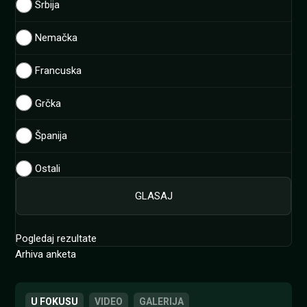
Srbija
Nemačka
Francuska
Grčka
Španija
Ostali
Pogledaj rezultate
Arhiva anketa
U FOKUSU
VIDEO
GALERIJA