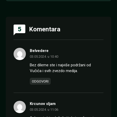
5
Komentara
Belvedere
03.05.2024. u 10:40
Bez dileme ste i najviše podržani od
Vučića i svih zvezdo medija.
ODGOVORI
Krcunov sljam
03.05.2024. u 11:06