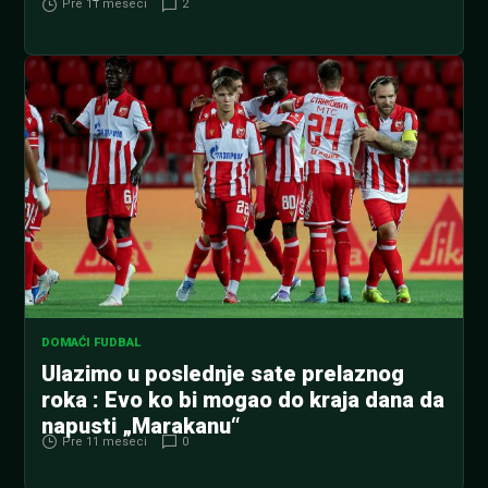
Pre 11 meseci
2
DOMAĆI FUDBAL
Ulazimo u poslednje sate prelaznog
roka : Evo ko bi mogao do kraja dana da
napusti „Marakanu“
Pre 11 meseci
0