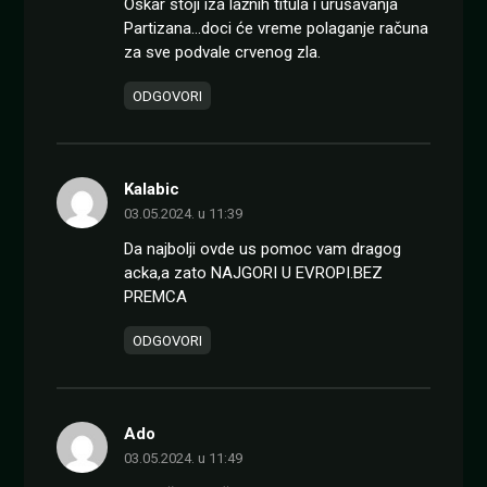
Oskar stoji iza lažnih titula i urušavanja
Partizana…doci će vreme polaganje računa
za sve podvale crvenog zla.
ODGOVORI
Kalabic
03.05.2024. u 11:39
Da najbolji ovde us pomoc vam dragog
acka,a zato NAJGORI U EVROPI.BEZ
PREMCA
ODGOVORI
Ado
03.05.2024. u 11:49