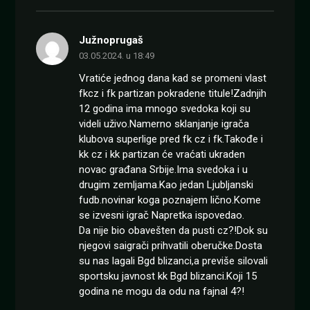
Južnoprugaš
03.05.2024. u 18:49
Vratiće jednog dana kad se promeni vlast
fkcz i fk partizan pokradene titule!Zadnjih
12 godina ima mnogo svedoka koji su
videli uživo.Namerno sklanjanje igrača
klubova superlige pred fk cz i fk.Takođe i
kk cz i kk partizan će vraćati ukraden
novac građana Srbije.Ima svedoka i u
drugim zemljama.Kao jedan Ljubljanski
fudb.novinar koga poznajem lično.Kome
se izvesni igrač Napretka ispovedao.
Da nije bio obavešten da pusti cz?!Dok su
njegovi saigrači prihvatili oberučke.Dosta
su nas lagali Bgd blizanci,a previše silovali
sportsku javnost kk Bgd blizanci.Koji 15
godina ne mogu da odu na fajnal 4?!