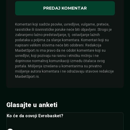
Komentari koji sadrže psovke, uvredljive, vulgarne, preteće,
rasističke ili šovinističke poruke neće biti objavljeni. Strogo je
zabranjeno lažno predstavljanje, tj. ostavljanje lažnih
podataka u poljima za slanje komentara. Komentari koji su
napisani velikim slovima neće biti odobreni. Redakcija
MaxbetSport.rs ima pravo da ne odobri komentare koji su
uvredljivi, koji pozivaju na rasnu i etničku mržnju i ne
doprinose normalnoj komunikaciji između čitalaca ovog
portala. Mišljenja iznešena u komentarima su privatno
mišljenje autora komentara i ne odražavaju stavove redakcije
MaxbetSport.rs.
Glasajte u anketi
Ko će da osvoji Evrobasket?