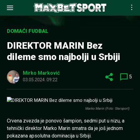
Skip
to
DOMAĆI FUDBAL
content
DIREKTOR MARIN Bez
dileme smo najbolji u Srbiji
Mirko Marković
5
03.05.2024. 09:22
Marko Marin (Foto: Starsport)
Crvena zvezda je ponovo šampion, sedmi put u nizu, a
tehnički direktor Marko Marin smatra da je još jednom
pokazana apsolutna dominacija u Srbiji.