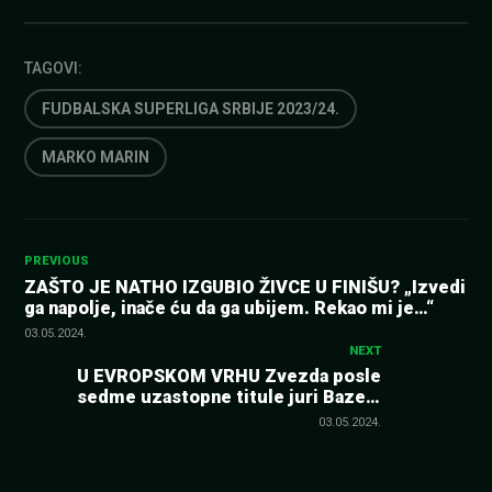
TAGOVI:
FUDBALSKA SUPERLIGA SRBIJE 2023/24.
MARKO MARIN
Kretanje
PREVIOUS
ZAŠTO JE NATHO IZGUBIO ŽIVCE U FINIŠU? „Izvedi
ga napolje, inače ću da ga ubijem. Rekao mi je…“
članka
03.05.2024.
NEXT
U EVROPSKOM VRHU Zvezda posle
sedme uzastopne titule juri Bazel i
Juventus
03.05.2024.