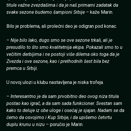
titule važne zvezdašima i da je naš primarni zadatak da
svake sezone budemo šampioni Srbije
– kaže Marin.
Bilo je problema, ali prolećni deo je odigran pod konac.
–
Nije bilo lako, dugo smo se ove sezone trkali, ali je
presudilo to što smo kvalitetnija ekipa. Pokazali smo to u
večitim derbijima i ne postoji više dilema oko toga da je
Zvezda i ove sezone, kao i prethodnih šest bila bez
premca u Srbiji.
U novoj ulozi u klubu nastavljena je niska trofeja.
–
Interesantno je da sam prvobitno deo ovog niza titula
postao kao igrač, a da sam sada funkcioner. Svestan sam
kako to deluje iz obe uloge i osećaj je sjajan. Nadam se da
ćemo da osvojimo i Kup Srbije, i da upišemo četvrtu
duplu krunu u nizu
– poručio je Marin.