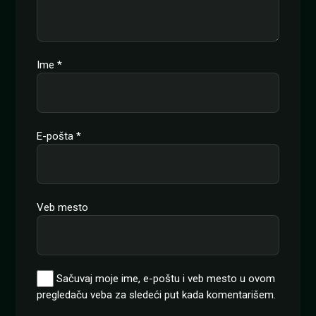
Ime
*
E-pošta
*
Veb mesto
Sačuvaj moje ime, e-poštu i veb mesto u ovom
pregledaču veba za sledeći put kada komentarišem.