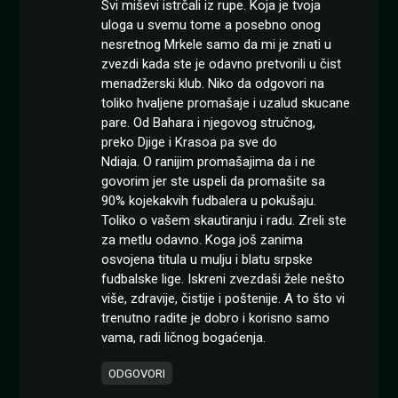
Svi miševi istrčali iz rupe. Koja je tvoja
uloga u svemu tome a posebno onog
nesretnog Mrkele samo da mi je znati u
zvezdi kada ste je odavno pretvorili u čist
menadžerski klub. Niko da odgovori na
toliko hvaljene promašaje i uzalud skucane
pare. Od Bahara i njegovog stručnog,
preko Djige i Krasoa pa sve do
Ndiaja. O ranijim promašajima da i ne
govorim jer ste uspeli da promašite sa
90% kojekakvih fudbalera u pokušaju.
Toliko o vašem skautiranju i radu. Zreli ste
za metlu odavno. Koga još zanima
osvojena titula u mulju i blatu srpske
fudbalske lige. Iskreni zvezdaši žele nešto
više, zdravije, čistije i poštenije. A to što vi
trenutno radite je dobro i korisno samo
vama, radi ličnog bogaćenja.
ODGOVORI