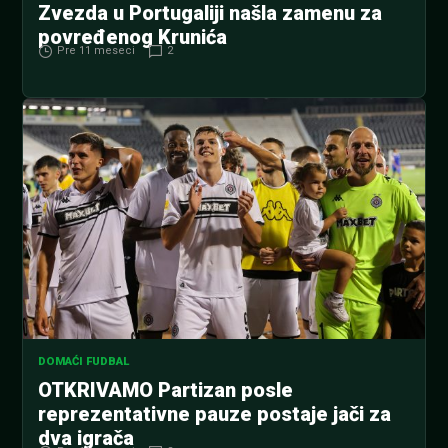
Zvezda u Portugaliji našla zamenu za
povređenog Krunića
Pre 11 meseci
2
DOMAĆI FUDBAL
OTKRIVAMO Partizan posle
reprezentativne pauze postaje jači za
dva igrača