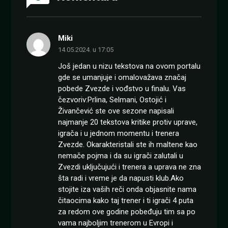
Miki
14.05.2024. u 17:05
Još jedan u nizu tekstova na ovom portalu
gde se umanjuje i omalovažava značaj
pobede Zvezde i vođstvo u finalu. Vas
čezvoriv:Prlina, Selmani, Ostojić i
Živančević ste ove sezone napisali
najmanje 20 tekstova kritike protiv uprave,
igrača i u jednom momentu i trenera
Zvezde. Okarakteristali ste ih maltene kao
nemače pojma i da su igrači zalutali u
Zvezdi uključujući i trenera a uprava ne zna
šta radi i vreme je da napusti klub.Ako
stojite iza vaših reči onda objasnite nama
čitaocima kako taj trener i ti igrači 4 puta
za redom ove godine pobeđuju tim sa po
vama najboljim trenerom u Evropi i