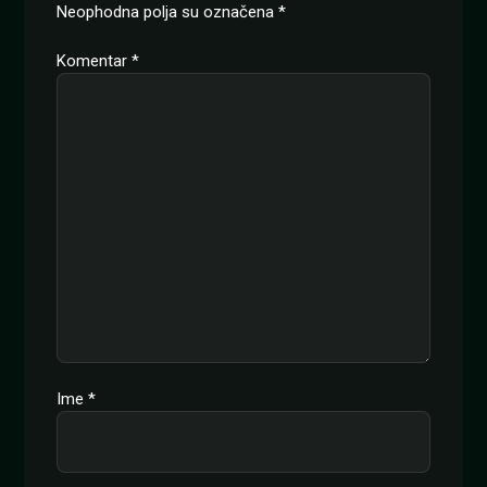
Neophodna polja su označena
*
Komentar
*
Ime
*