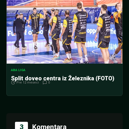
ABA LIGA
Split doveo centra iz Železnika (FOTO)
Pre 12 meseci
0
3
Komentara