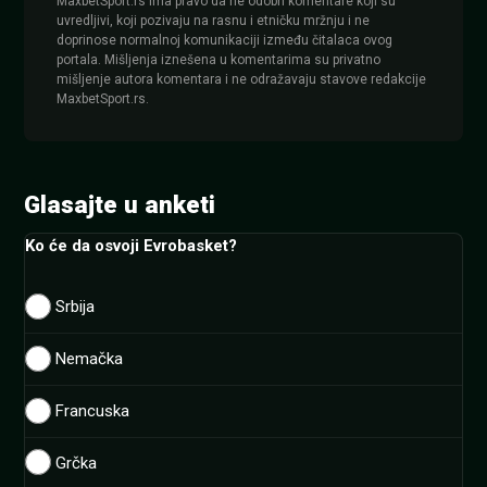
MaxbetSport.rs ima pravo da ne odobri komentare koji su
uvredljivi, koji pozivaju na rasnu i etničku mržnju i ne
doprinose normalnoj komunikaciji između čitalaca ovog
portala. Mišljenja iznešena u komentarima su privatno
mišljenje autora komentara i ne odražavaju stavove redakcije
MaxbetSport.rs.
Glasajte u anketi
Ko će da osvoji Evrobasket?
Srbija
Nemačka
Francuska
Grčka