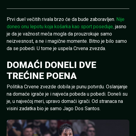
Prvi duel večitih rivala brzo će da bude zaboravljen.
Nije
doneo onu lepotu koja košarka kao sport poseduje,
jasno
je da je važnost meča mogla da prouzrokuje samo
neizvesnost, a ne i magične momente. Bitno je bilo samo
da se pobedi. U tome je uspela Crvena zvezda.
DOMAĆI DONELI DVE
TREĆINE POENA
Politika Crvene zvezde dobila je punu potvrdu. Oslanjanje
na domaće igrače je i najveća pobeda u pobedi. Doneli su
je, u najvećoj meri, upravo domaći igrači. Od stranaca na
visini zadatka bio je samo Jago Dos Santos.