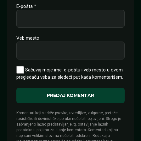
E-pošta
*
Veb mesto
Sačuvaj moje ime, e-poštu i veb mesto u ovom
pregledaču veba za sledeći put kada komentarišem.
Komentari koji sadrže psovke, uvredljive, vulgarne, preteće,
rasističke ili šovinističke poruke neće biti objavljeni. Strogo je
zabranjeno lažno predstavljanje, tj. ostavljanje lažnih
podataka u poljima za slanje komentara. Komentari koji su
napisani velikim slovima neće biti odobreni. Redakcija