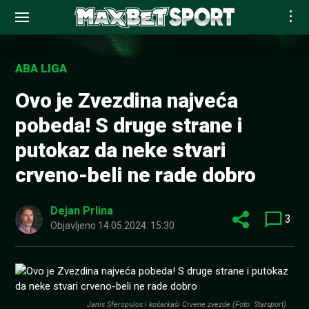
Skip
to
ABA LIGA
content
Ovo je Zvezdina najveća
pobeda! S druge strane i
putokaz da neke stvari
crveno-beli ne rade dobro
Dejan Prlina
3
Objavljeno
14.05.2024. 15:30
Janis Sferopulos i košarkaši Crvene zvezde (Foto: Starsport)