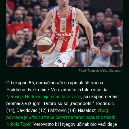
Miloš Teodosić (Foto: Starsport)
Od ukupno 85, domaći igrači su upisali 55 poena.
Praktično dve trećine. Verovatno bi ih bilo i više da
Nemanja Nedović nije imao loše veče
, sa ukupno sedam
promašaja iz igre. Dobro su se „raspodelili“ Teodosić
(14), Davidovac (12) i Mitrović (14). Nažalost,
zbog
povrede je u finišu treće četvrtine teren napustio mladi
NIkola Topić.
Verovatno bi i njegov učinak bio veći da je