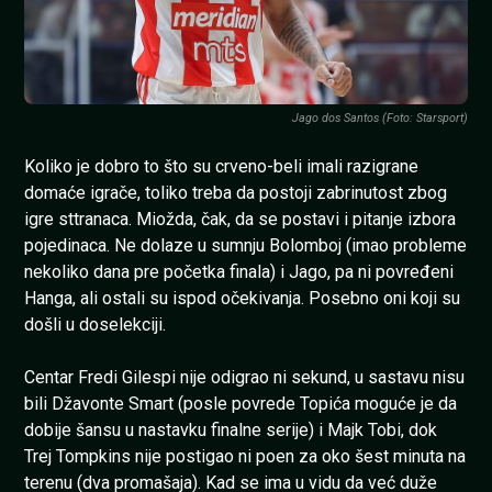
Jago dos Santos (Foto: Starsport)
Koliko je dobro to što su crveno-beli imali razigrane
domaće igrače, toliko treba da postoji zabrinutost zbog
igre sttranaca. Miožda, čak, da se postavi i pitanje izbora
pojedinaca. Ne dolaze u sumnju Bolomboj (imao probleme
nekoliko dana pre početka finala) i Jago, pa ni povređeni
Hanga, ali ostali su ispod očekivanja. Posebno oni koji su
došli u doselekciji.
Centar Fredi Gilespi nije odigrao ni sekund, u sastavu nisu
bili Džavonte Smart (posle povrede Topića moguće je da
dobije šansu u nastavku finalne serije) i Majk Tobi, dok
Trej Tompkins nije postigao ni poen za oko šest minuta na
terenu (dva promašaja). Kad se ima u vidu da već duže