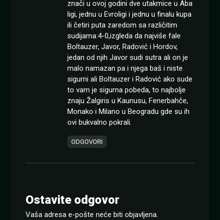
znači u ovoj godini dve utakmice u Aba
ligi, jednu u Evroligi i jednu u finalu kupa
ili četiri puta zaredom sa različitim
sudijama:4-0,izgleda da najviše fale
Boltauzer, Javor, Radović i Hordov,
jedan od njih Javor sudi sutra ali on je
malo namazan pa i njega baš i niste
sigurni ali Boltauzer i Radović ako sude
to vam je sigurna pobeda, to najbolje
znaju Žalgiris u Kaunusu, Fenerbahče,
Monako i Milano u Beogradu gde su ih
ovi bukvalno pokrali.
ODGOVORI
Ostavite odgovor
Vaša adresa e-pošte neće biti objavljena.