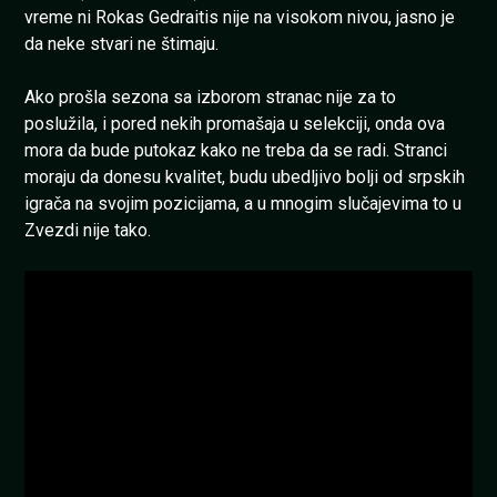
vreme ni Rokas Gedraitis nije na visokom nivou, jasno je
da neke stvari ne štimaju.
Ako prošla sezona sa izborom stranac nije za to
poslužila, i pored nekih promašaja u selekciji, onda ova
mora da bude putokaz kako ne treba da se radi. Stranci
moraju da donesu kvalitet, budu ubedljivo bolji od srpskih
igrača na svojim pozicijama, a u mnogim slučajevima to u
Zvezdi nije tako.