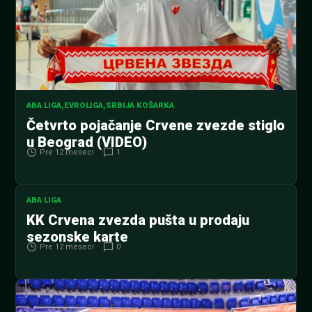
ABA LIGA
,
EVROLIGA
,
SRBIJA KOŠARKA
Četvrto pojačanje Crvene zvezde stiglo
u Beograd (VIDEO)
Pre 12 meseci
1
ABA LIGA
KK Crvena zvezda pušta u prodaju
sezonske karte
Pre 12 meseci
0