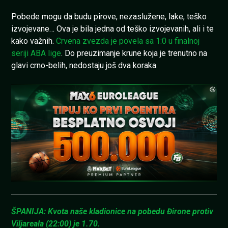
Pobede mogu da budu pirove, nezaslužene, lake, teško
izvojevane… Ova je bila jedna od teško izvojevanih, ali i te
kako važnih.
Crvena zvezda je povela sa 1:0 u finalnoj
seriji ABA lige
. Do preuzimanje krune koja je trenutno na
glavi crno-belih, nedostaju još dva koraka.
ŠPANIJA: Kvota naše kladionice na pobedu Đirone protiv
Viljareala (22:00) je 1.70.