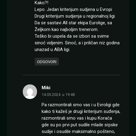
Kako?!
Lepo. Jedan kriterijum sudjena u Evropi
Drugi kriterijum sudjenja u regionalnoj ligi.
Da se sastavi All star ekipa Eurolige, sa
Željkom kao najboljim trenerom.
Teško bi uspela da se izbori sa svime
sinoć vidjenim. Sinoć, a i priličan niz godina
unazad u ABA ligi.
ODGOVORI
Miki
14.05.2024. u 19:48
Pa razmontirali smo vas i u Evroligi gde
kako ti kažeš je drugi kriterijum suđenja,
razmontirali smo vas i kupu Koraća
gde su po prvi put sudile mlade srpske
sudije i osudile maksimalno pošteno,