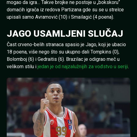
mogao da igra… Takve brojke ne postoje u „bokskoru“
domaćih igrača iz redova Partizana gde su se u strelce
upisali samo Avramović (10) i Smailagić (4 poena).
JAGO USAMLJENI SLUČAJ
Čast crveno-belih stranaca spasio je Jago, koji je ubacio
18 poena, više nego što su ukupno dali Tompkins (0),
Bolomboj (6) i Gedraitis (6). Brazilac je odigrao meč u
velikom stilu i
jedan je od najzalužnijih za vođstvo u seriji
.