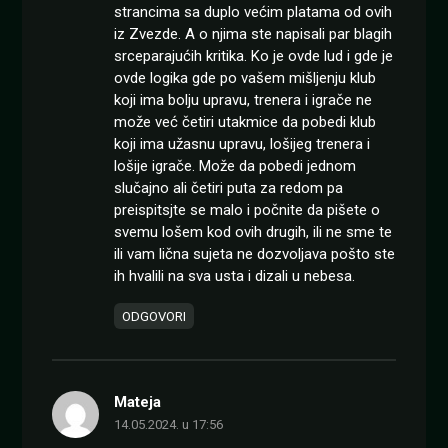
strancima sa duplo većim platama od ovih
iz Zvezde. A o njima ste napisali par blagih
srceparajućih kritika. Ko je ovde lud i gde je
ovde logika gde po vašem mišljenju klub
koji ima bolju upravu, trenera i igrače ne
može već četiri utakmice da pobedi klub
koji ima užasnu upravu, lošijeg trenera i
lošije igrače. Može da pobedi jednom
slučajno ali četiri puta za redom pa
preispitsjte se malo i počnite da pišete o
svemu lošem kod ovih drugih, ili ne sme te
ili vam lična sujeta ne dozvoljava pošto ste
ih hvalili na sva usta i dizali u nebesa.
ODGOVORI
Mateja
14.05.2024. u 17:56