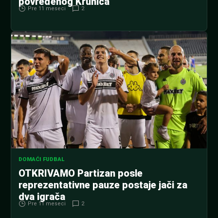
povređenog Krunića
Pre 11 meseci
2
DOMAĆI FUDBAL
OTKRIVAMO Partizan posle
reprezentativne pauze postaje jači za
dva igrača
Pre 11 meseci
2