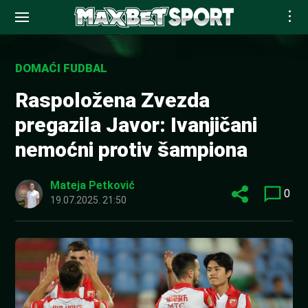
Skip
to
DOMAĆI FUDBAL
content
Raspoložena Zvezda
pregazila Javor: Ivanjičani
nemoćni protiv šampiona
Mateja Petković
0
19.07.2025. 21:50