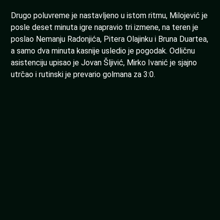
Drugo poluvreme je nastavljeno u istom ritmu, Milojević je
posle deset minuta igre napravio tri izmene, na teren je
poslao Nemanju Radonjića, Pitera Olajinku i Bruna Duartea,
a samo dva minuta kasnije usledio je pogodak. Odličnu
asistenciju upisao je Jovan Šljivić, Mirko Ivanić je sjajno
utrčao i rutinski je prevario golmana za 3:0.