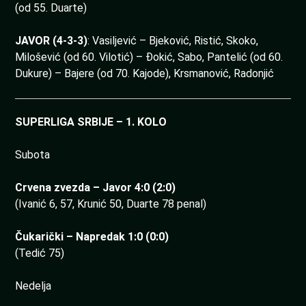
(od 55. Duarte)
JAVOR (4-3-3)
: Vasiljević – Bjeković, Ristić, Skoko,
Milošević (od 60. Vilotić) – Đokić, Sabo, Pantelić (od 60.
Dukure) – Bajere (od 70. Kajode), Krsmanović, Radonjić
SUPERLIGA SRBIJE – 1. KOLO
Subota
Crvena zvezda – Javor 4:0 (2:0)
(Ivanić 6, 57, Krunić 50, Duarte 78 penal)
Čukarički – Napredak 1:0 (0:0)
(Tedić 75)
Nedelja