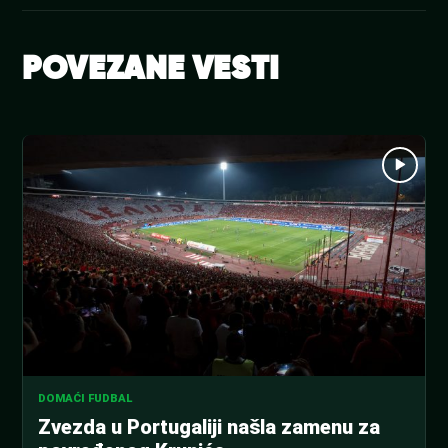
POVEZANE VESTI
DOMAĆI FUDBAL
Zvezda u Portugaliji našla zamenu za