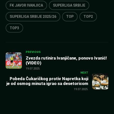
FK JAVOR IVANJICA
SUPERLIGA SRBIJE
SUPERLIGA SRBIJE 2025/26
TOP
TOP2
TOP3
Kretanje
PREVIOUS
Zvezda rutinira Ivanjičane, ponovo Ivanić!
(VIDEO)
članka
19.07.2025.
NEXT
Pobeda Čukaričkog protiv Napretka koji
je od osmog minuta igrao sa desetoricom
19.07.2025.