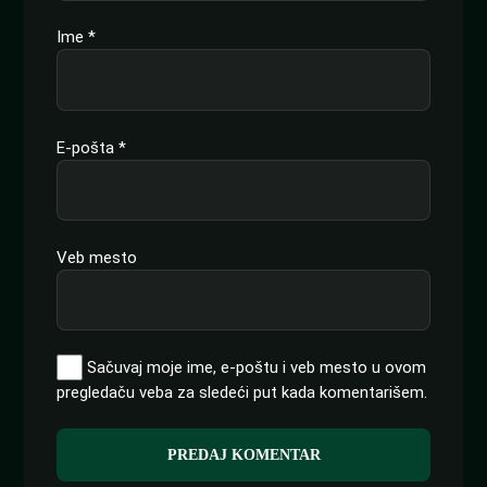
Ime
*
E-pošta
*
Veb mesto
Sačuvaj moje ime, e-poštu i veb mesto u ovom
pregledaču veba za sledeći put kada komentarišem.