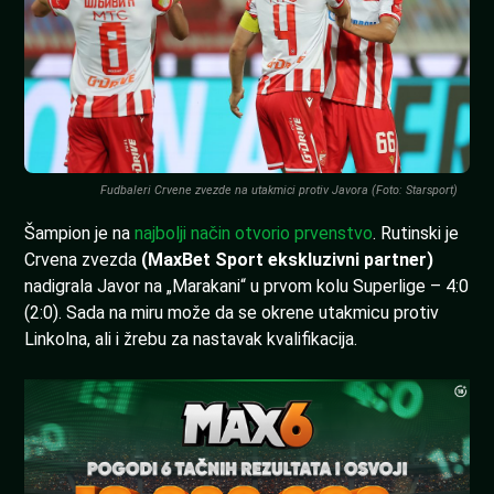
Fudbaleri Crvene zvezde na utakmici protiv Javora (Foto: Starsport)
Šampion je na
najbolji način otvorio prvenstvo
. Rutinski je
Crvena zvezda
(MaxBet Sport ekskluzivni partner)
nadigrala Javor na „Marakani“ u prvom kolu Superlige – 4:0
(2:0). Sada na miru može da se okrene utakmicu protiv
Linkolna, ali i žrebu za nastavak kvalifikacija.