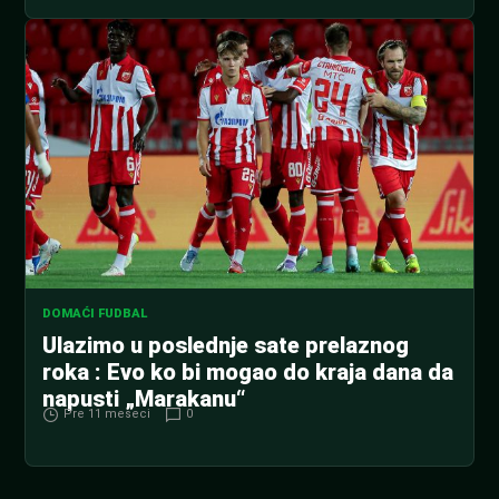
DOMAĆI FUDBAL
Ulazimo u poslednje sate prelaznog
roka : Evo ko bi mogao do kraja dana da
napusti „Marakanu“
Pre 11 meseci
0