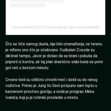
A post shared by FK Crvena zvezda (@crvenazvezdafk)
Što se tiče samog duela, nije bilo iznenađenja, na terenu
je viđeno ono što je očekivano. Fudbaleri Zvezde su
diktirali tempo, Javor je došao da se brani i pokuša da
pripreti iz kontre, ali taj plan drastično slabi kada se primi
gol već u šestom minutu.
Crveno-beli su odlično otvorili meč i došli su do ranog
vođstva. Primio je Jung Vu Seol potpuno sam loptu u
kaznenom prostoru gostiju, a onda je proigrao Mirka
Ivanića, koji ju je rutinski prosledio u mrežu.