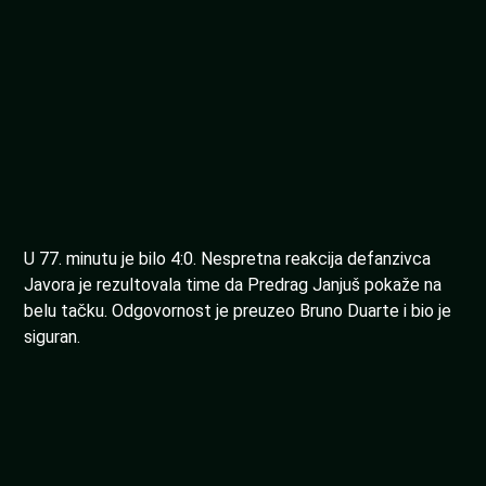
U 77. minutu je bilo 4:0. Nespretna reakcija defanzivca
Javora je rezultovala time da Predrag Janjuš pokaže na
belu tačku. Odgovornost je preuzeo Bruno Duarte i bio je
siguran.