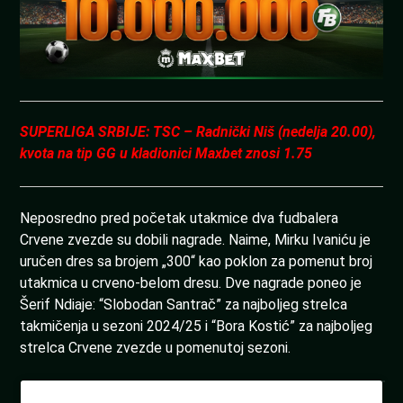
SUPERLIGA SRBIJE: TSC – Radnički Niš (nedelja 20.00),
kvota na tip GG u kladionici Maxbet znosi 1.75
Neposredno pred početak utakmice dva fudbalera
Crvene zvezde su dobili nagrade. Naime, Mirku Ivaniću je
uručen dres sa brojem „300“ kao poklon za pomenut broj
utakmica u crveno-belom dresu. Dve nagrade poneo je
Šerif Ndiaje: “Slobodan Santrač” za najboljeg strelca
takmičenja u sezoni 2024/25 i “Bora Kostić” za najboljeg
strelca Crvene zvezde u pomenutoj sezoni.