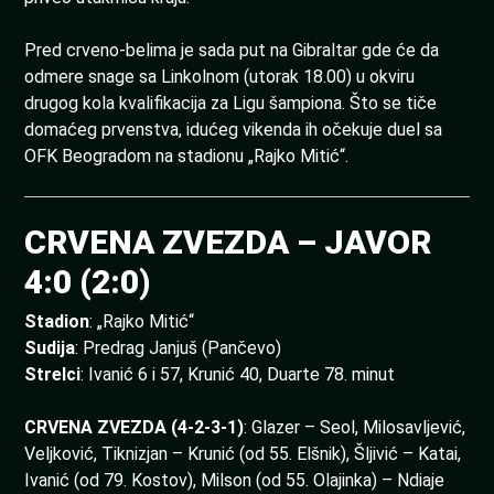
Pred crveno-belima je sada put na Gibraltar gde će da
odmere snage sa Linkolnom (utorak 18.00) u okviru
drugog kola kvalifikacija za Ligu šampiona. Što se tiče
domaćeg prvenstva, idućeg vikenda ih očekuje duel sa
OFK Beogradom na stadionu „Rajko Mitić“.
CRVENA ZVEZDA – JAVOR
4:0 (2:0)
Stadion
: „Rajko Mitić“
Sudija
: Predrag Janjuš (Pančevo)
Strelci
: Ivanić 6 i 57, Krunić 40, Duarte 78. minut
CRVENA ZVEZDA (4-2-3-1)
: Glazer – Seol, Milosavljević,
Veljković, Tiknizjan – Krunić (od 55. Elšnik), Šljivić – Katai,
Ivanić (od 79. Kostov), Milson (od 55. Olajinka) – Ndiaje