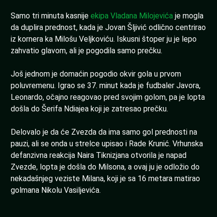
Samo tri minuta kasnije
ekipa Vladana Milojevića
je mogla
da duplira prednost, kada je Jovan Šljivić odlično centrirao
iz kornera ka Milošu Veljkoviću. Iskusni štoper ju je lepo
zahvatio glavom, ali je pogodila samo prečku.
Još jednom je domaćin pogodio okvir gola u prvom
poluvremenu. Igrao se 37. minut kada je fudbaler Javora,
Leonardo, očajno reagovao pred svojim golom, pa je lopta
došla do Šerifa Ndiajea koji je zatresao prečku.
Delovalo je da će Zvezda da ima samo gol prednosti na
pauzi, ali se onda u strelce upisao i Rade Krunić. Vrhunska
defanzivna reakcija Naira Tiknizjana otvorila je napad
Zvezde, lopta je došla do Milsona, a ovaj ju je odložio do
nekadašnjeg veziste Milana, koji je sa 16 metara matirao
golmana Nikolu Vasiljevića.