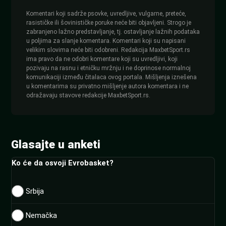
Komentari koji sadrže psovke, uvredljive, vulgarne, preteće,
rasističke ili šovinističke poruke neće biti objavljeni. Strogo je
zabranjeno lažno predstavljanje, tj. ostavljanje lažnih podataka
u poljima za slanje komentara. Komentari koji su napisani
velikim slovima neće biti odobreni. Redakcija MaxbetSport.rs
ima pravo da ne odobri komentare koji su uvredljivi, koji
pozivaju na rasnu i etničku mržnju i ne doprinose normalnoj
komunikaciji između čitalaca ovog portala. Mišljenja iznešena
u komentarima su privatno mišljenje autora komentara i ne
odražavaju stavove redakcije MaxbetSport.rs.
Glasajte u anketi
Ko će da osvoji Evrobasket?
Srbija
Nemačka