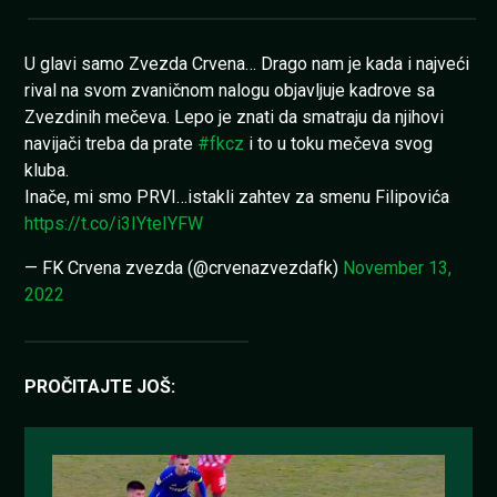
U glavi samo Zvezda Crvena… Drago nam je kada i najveći
rival na svom zvaničnom nalogu objavljuje kadrove sa
Zvezdinih mečeva. Lepo je znati da smatraju da njihovi
navijači treba da prate
#fkcz
i to u toku mečeva svog
kluba.
Inače, mi smo PRVI…istakli zahtev za smenu Filipovića
https://t.co/i3IYteIYFW
— FK Crvena zvezda (@crvenazvezdafk)
November 13,
2022
PROČITAJTE JOŠ: