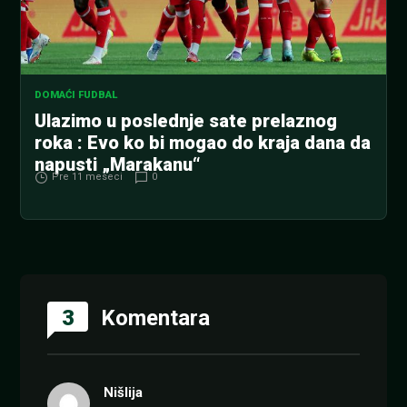
DOMAĆI FUDBAL
Ulazimo u poslednje sate prelaznog
roka : Evo ko bi mogao do kraja dana da
napusti „Marakanu“
Pre 11 meseci
0
3
Komentara
Nišlija