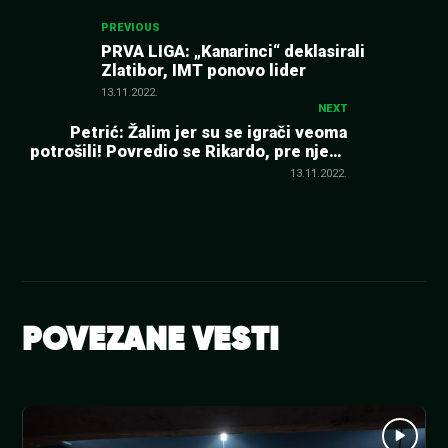
Kretanje
PREVIOUS
PRVA LIGA: „Kanarinci“ deklasirali
Zlatibor, IMT ponovo lider
članka
13.11.2022.
NEXT
Petrić: Žalim jer su se igrači veoma
potrošili! Povredio se Rikardo, pre njega
Terzić…
13.11.2022.
POVEZANE VESTI