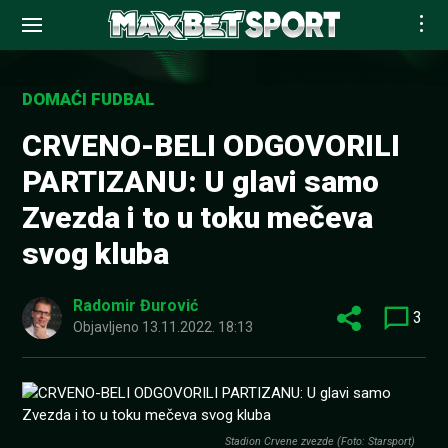
Skip
to
DOMAĆI FUDBAL
content
CRVENO-BELI ODGOVORILI
PARTIZANU: U glavi samo
Zvezda i to u toku mečeva
svog kluba
Radomir Đurović
3
Objavljeno
13.11.2022. 18:13
Stadion Crvene zvezde (Foto: Starsport)