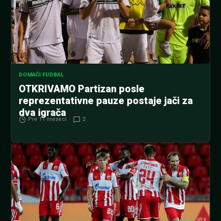
DOMAĆI FUDBAL
OTKRIVAMO Partizan posle
reprezentativne pauze postaje jači za
dva igrača
Pre 11 meseci
2