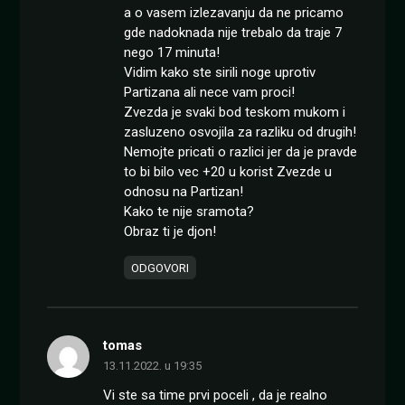
a o vasem izlezavanju da ne pricamo
gde nadoknada nije trebalo da traje 7
nego 17 minuta!
Vidim kako ste sirili noge uprotiv
Partizana ali nece vam proci!
Zvezda je svaki bod teskom mukom i
zasluzeno osvojila za razliku od drugih!
Nemojte pricati o razlici jer da je pravde
to bi bilo vec +20 u korist Zvezde u
odnosu na Partizan!
Kako te nije sramota?
Obraz ti je djon!
ODGOVORI
tomas
13.11.2022. u 19:35
Vi ste sa time prvi poceli , da je realno