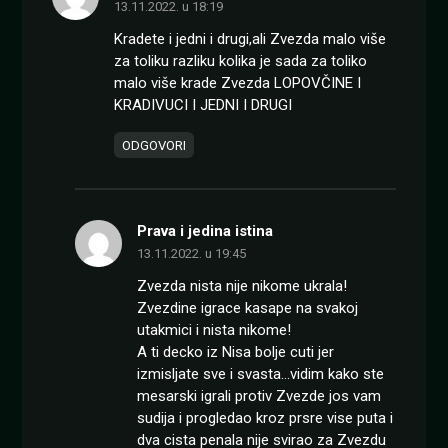
13.11.2022. u 18:19
Kradete i jedni i drugi,ali Zvezda malo više
za toliku razliku kolika je sada za toliko
malo više krade Zvezda LOPOVČINE I
KRADIVUCI I JEDNI I DRUGI
ODGOVORI
Prava i jedina istina
13.11.2022. u 19:45
Zvezda nista nije nikome ukrala!
Zvezdine igrace kasape na svakoj
utakmici i nista nikome!
A ti decko iz Nisa bolje cuti jer
izmisljate sve i svasta…vidim kako ste
mesarski igrali protiv Zvezde jos vam
sudija i progledao kroz prsre vise puta i
dva cista penala nije svirao za Zvezdu