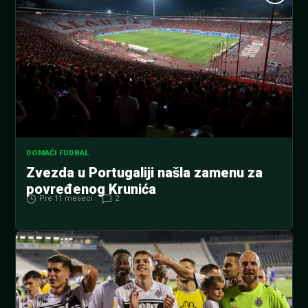
DOMAĆI FUDBAL
Zvezda u Portugaliji našla zamenu za
povređenog Krunića
Pre 11 meseci
2