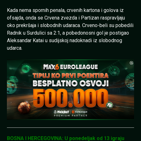
Kada nema spornih penala, crvenih kartona i golova iz
ofsajda, onda se Crvena zvezda i Partizan raspravljaju
oko prekršaja i slobodnih udaraca. Crveno-beli su pobedili
Radnik u Surdulici sa 2:1, a pobedonosni gol je postigao
Aleksandar Katai u sudijskoj nadoknadi iz slobodnog
udarca.
BOSNA I HERCEGOVINA: U ponedeljak od 13 igraju