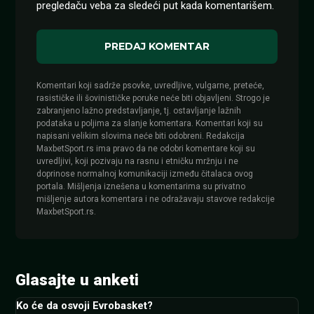
pregledaču veba za sledeći put kada komentarišem.
Komentari koji sadrže psovke, uvredljive, vulgarne, preteće,
rasističke ili šovinističke poruke neće biti objavljeni. Strogo je
zabranjeno lažno predstavljanje, tj. ostavljanje lažnih
podataka u poljima za slanje komentara. Komentari koji su
napisani velikim slovima neće biti odobreni. Redakcija
MaxbetSport.rs ima pravo da ne odobri komentare koji su
uvredljivi, koji pozivaju na rasnu i etničku mržnju i ne
doprinose normalnoj komunikaciji između čitalaca ovog
portala. Mišljenja iznešena u komentarima su privatno
mišljenje autora komentara i ne odražavaju stavove redakcije
MaxbetSport.rs.
Glasajte u anketi
Ko će da osvoji Evrobasket?