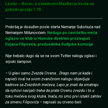
Leotar – Borac, a u kladionici MaxBet je kvota na
pobedu gostiju 1.70.
Prekršaj je dosuđen posle starta Nemanje Subotiuća nad
Nemanjom Milunovićem.
Nedugo po završetku meča
oglasio se klub iz Humske direktno prozivajući
Dejana Filipovića, predsednika Sudijske komisije.
Nije trebalo dugo da se na svom Tvitter nalogu oglasi i
srpski šampion.
– U
glavi samo Zvezda Crvena… Drago nam je kada i
najveći rival na svom zvaničnom nalogu objavljuje
kadrove sa Zvezdinih mečeva. Lepo je znati da smatraju
da njihovi navijači treba da prate Crvenu zvezdu i to u
toku mečeva svog kluba. Inače, mi smo prvi istakli zahtev
za smenu Filipovića
– napisali su crveno-beli.