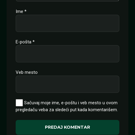
Ime
*
E-pošta
*
Veb mesto
Sačuvaj moje ime, e-poštu i veb mesto u ovom
pregledaču veba za sledeći put kada komentarišem.