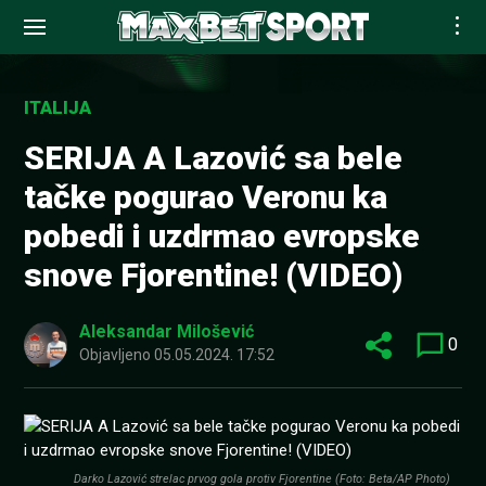
Skip
to
ITALIJA
content
SERIJA A Lazović sa bele
tačke pogurao Veronu ka
pobedi i uzdrmao evropske
snove Fjorentine! (VIDEO)
Aleksandar Milošević
0
Objavljeno
05.05.2024. 17:52
Darko Lazović strelac prvog gola protiv Fjorentine (Foto: Beta/AP Photo)