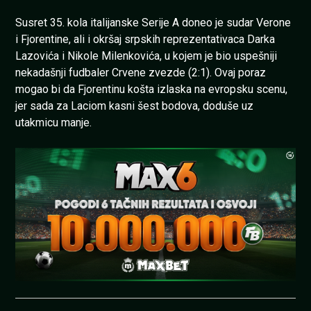
Susret 35. kola italijanske Serije A doneo je sudar Verone
i Fjorentine, ali i okršaj srpskih reprezentativaca Darka
Lazovića i Nikole Milenkovića, u kojem je bio uspešniji
nekadašnji fudbaler Crvene zvezde (2:1). Ovaj poraz
mogao bi da Fjorentinu košta izlaska na evropsku scenu,
jer sada za Laciom kasni šest bodova, doduše uz
utakmicu manje.