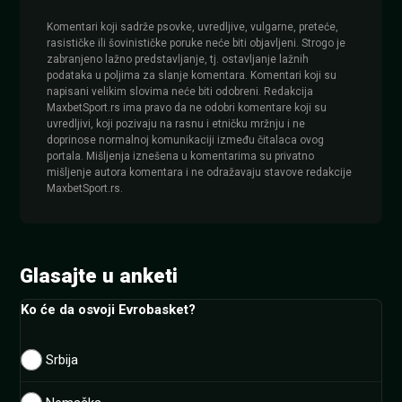
Komentari koji sadrže psovke, uvredljive, vulgarne, preteće,
rasističke ili šovinističke poruke neće biti objavljeni. Strogo je
zabranjeno lažno predstavljanje, tj. ostavljanje lažnih
podataka u poljima za slanje komentara. Komentari koji su
napisani velikim slovima neće biti odobreni. Redakcija
MaxbetSport.rs ima pravo da ne odobri komentare koji su
uvredljivi, koji pozivaju na rasnu i etničku mržnju i ne
doprinose normalnoj komunikaciji između čitalaca ovog
portala. Mišljenja iznešena u komentarima su privatno
mišljenje autora komentara i ne odražavaju stavove redakcije
MaxbetSport.rs.
Glasajte u anketi
Ko će da osvoji Evrobasket?
Srbija