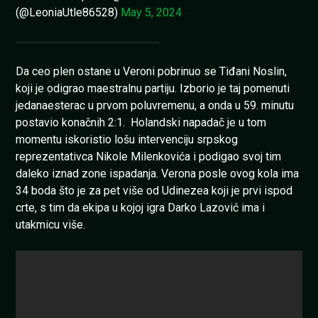
(@LeoniaUtle86528)
May 5, 2024
Da ceo plen ostane u Veroni pobrinuo se Tiđani Noslin,
koji je odigrao maestralnu partiju. Izborio je taj pomenuti
jedanaesterac u prvom poluvremenu, a onda u 59. minutu
postavio konačnih 2:1. Holandski napadač je u tom
momentu iskoristio lošu intervenciju srpskog
reprezentativca Nikole Milenkovića i podigao svoj tim
daleko iznad zone ispadanja. Verona posle ovog kola ima
34 boda što je za pet više od Udinezea koji je prvi ispod
crte, s tim da ekipa u kojoj igra Darko Lazović ima i
utakmicu više.