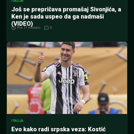
ITALIJA
Još se prepričava promašaj Sivonjića, a
Ken je sada uspeo da ga nadmaši
(VIDEO)
Pre 11 meseci
0
ITALIJA
Evo kako radi srpska veza: Kostić