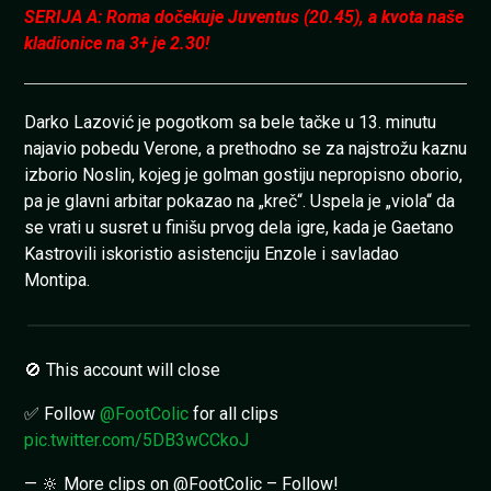
SERIJA A: Roma dočekuje Juventus (20.45), a kvota naše
kladionice na 3+ je 2.30!
Darko Lazović je pogotkom sa bele tačke u 13. minutu
najavio pobedu Verone, a prethodno se za najstrožu kaznu
izborio Noslin, kojeg je golman gostiju nepropisno oborio,
pa je glavni arbitar pokazao na „kreč“. Uspela je „viola“ da
se vrati u susret u finišu prvog dela igre, kada je Gaetano
Kastrovili iskoristio asistenciju Enzole i savladao
Montipa.
🚫 This account will close
✅ Follow
@FootColic
for all clips
pic.twitter.com/5DB3wCCkoJ
— 🔆 More clips on @FootColic – Follow!