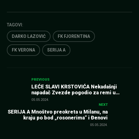
TAGOVI:
DARKO LAZOVIĆ
FK FJORENTINA
FK VERONA
SERIJA A
Kretanje
PREVIOUS
LEĆE SLAVI KRSTOVIĆA Nekadašnji
napadač Zvezde pogodio za remi u
članka
Kaljariju (VIDEO)
05.05.2024.
NEXT
SERIJA A Mnoštvo preokreta u Milanu, na
kraju po bod „rosonerima“ i Đenovi
05.05.2024.