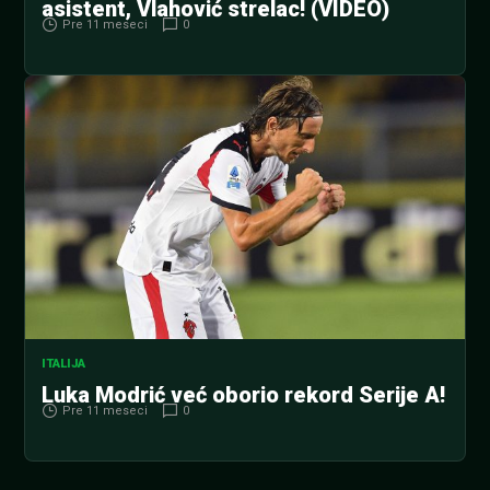
asistent, Vlahović strelac! (VIDEO)
Pre 11 meseci
0
ITALIJA
Luka Modrić već oborio rekord Serije A!
Pre 11 meseci
0