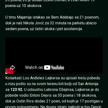
poena uz 10 skokova.
U timu Majamija istakao se Bem Adebajo sa 21 poenom,
dok je naš Nikola Jović za 32 minuta na parketu ubacio
sedam poena, uz četiri skoka i pet asistencija.
Košarkaši Los Anđeles Lejkersa su upisali treću pobedu
u nizu pošto su na svom terenu bili bolji od San Antonija
sa
123:92.
U odsustvu Lebrona Džejmsa, Lejkerse je do
pobede vodio Entoni Dejvis sa 30 poena i 18 skokova,
dok je Ostin Rivs dodao 21 poen, od kojih je 17 postigao u
prvom poluvremenu. Na drugoj strani, najbolji je bio Dejvin