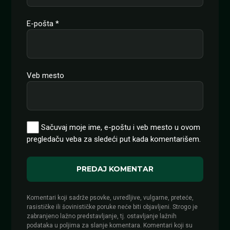
E-pošta
*
Veb mesto
Sačuvaj moje ime, e-poštu i veb mesto u ovom
pregledaču veba za sledeći put kada komentarišem.
Komentari koji sadrže psovke, uvredljive, vulgarne, preteće,
rasističke ili šovinističke poruke neće biti objavljeni. Strogo je
zabranjeno lažno predstavljanje, tj. ostavljanje lažnih
podataka u poljima za slanje komentara. Komentari koji su