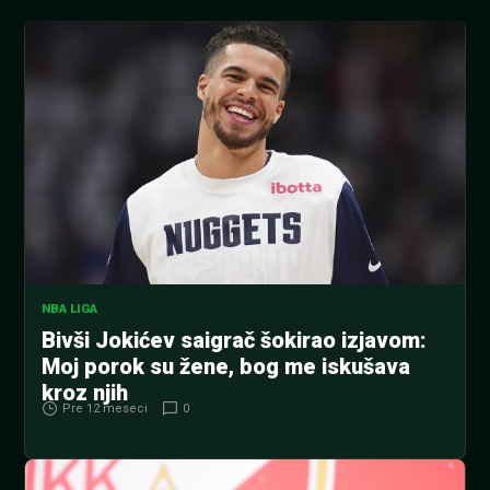
NBA LIGA
Bivši Jokićev saigrač šokirao izjavom:
Moj porok su žene, bog me iskušava
kroz njih
Pre 12 meseci
0