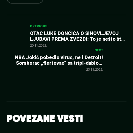
Kretanje
PREVIOUS
OTAC LUKE DONČIĆA O SINOVLJEVOJ
LJUBAVI PREMA ZVEZDI: To je nešto što
članka
mu leži…
20.11.2022.
NEXT
NBA Jokić pobedio virus, ne i Detroit!
Somborac „flertovao“ sa tripl-dablom
(VIDEO)
23.11.2022.
POVEZANE VESTI