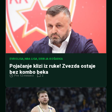
EVROLIGA
,
NBA LIGA
,
SRBIJA KOŠARKA
Pojačanje klizi iz ruke! Zvezda ostaje
bez kombo beka
Pre 12 meseci
2