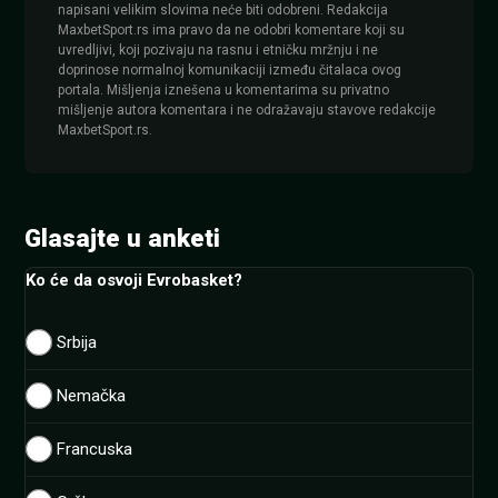
napisani velikim slovima neće biti odobreni. Redakcija
MaxbetSport.rs ima pravo da ne odobri komentare koji su
uvredljivi, koji pozivaju na rasnu i etničku mržnju i ne
doprinose normalnoj komunikaciji između čitalaca ovog
portala. Mišljenja iznešena u komentarima su privatno
mišljenje autora komentara i ne odražavaju stavove redakcije
MaxbetSport.rs.
Glasajte u anketi
Ko će da osvoji Evrobasket?
Srbija
Nemačka
Francuska