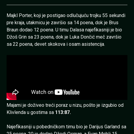
Majkl Porter, koji je postigao odlučujuću trojku 55 sekundi
pre kraja, utakmicu je završio sa 14 poena, dok je Brus
Braun dodao 12 poena. U timu Dalasa najefikasniji je bio
Džoš Grin sa 23 poena, dok je Luka Dončić meč završio
sa 22 poena, devet skokova i osam asistencija.
Majami je doživeo treći poraz u nizu, pošto je izgubio od
Klivlenda u gostima sa
113:87.
Najefikasniji u pobedničkom timu bio je Darijus Garland sa
25 poena, 20 je dodao Džedi Osman, a Evan Mobli 15