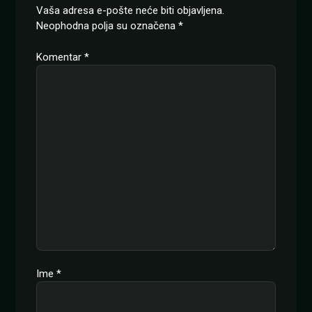
Vaša adresa e-pošte neće biti objavljena.
Neophodna polja su označena
*
Komentar
*
Ime
*