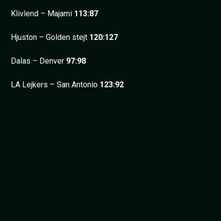
Klivlend – Majami
113:87
Hjuston – Golden stejt
120:127
Dalas – Denver
97:98
LA Lejkers – San Antonio
123:92