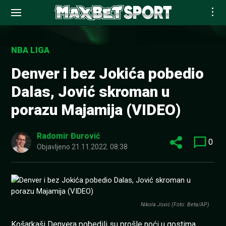
Skip
to
NBA LIGA
content
Denver i bez Jokića pobedio
Dalas, Jović skroman u
porazu Majamija (VIDEO)
Radomir Đurović
0
Objavljeno
21.11.2022. 08:38
Nikola Jović (Foto: Beta/AP)
Košarkaši Denvera pobedili su prošle noći u gostima