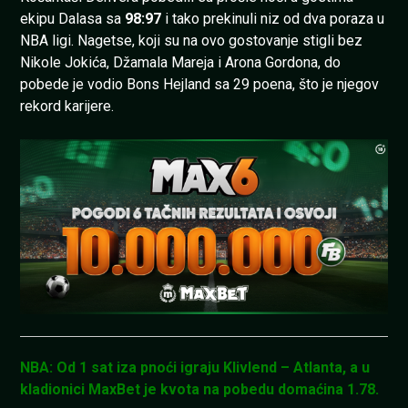
ekipu Dalasa sa
98:97
i tako prekinuli niz od dva poraza u
NBA ligi. Nagetse, koji su na ovo gostovanje stigli bez
Nikole Jokića, Džamala Mareja i Arona Gordona, do
pobede je vodio Bons Hejland sa 29 poena, što je njegov
rekord karijere.
NBA: Od 1 sat iza pnoći igraju Klivlend – Atlanta, a u
kladionici MaxBet je kvota na pobedu domaćina 1.78.