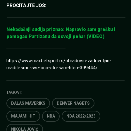
PROČITAJTE JOŠ:
Nekadašnji sudija priznao: Napravio sam grešku i
pomogao Partizanu da osvoji pehar (VIDEO)
https://www.maxbetsport.rs/obradovic-zadovoljan-
uradili-smo-sve-ono-sto-sam-hteo-399444/
TAGOVI:
DALAS MAVERIKS
DENVER NAGETS
MAJAMI HIT
NBA
NBA 2022/2023
NIKOLA JOVIĆ