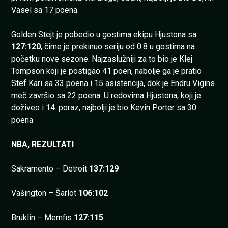
Vasel sa 17 poena.
Golden Stejt je pobedio u gostima ekipu Hjustona sa
127:120
, čime je prekinuo seriju od 0:8 u gostima na
početku nove sezone. Najzaslužniji za to bio je Klej
Tompson koji je postigao 41 poen, nabolje ga je pratio
Stef Kari sa 33 poena i 15 asistencija, dok je Endru Vigins
meč završio sa 22 poena. U redovima Hjustona, koji je
doživeo i 14. poraz, najbolji je bio Kevin Porter sa 30
poena.
NBA, REZULTATI
Sakramento – Detroit
137:129
Vašington – Šarlot
106:102
Bruklin – Memfis
127:115