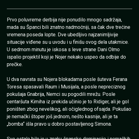
Prvo poluvreme derbija nije ponudilo mnogo sadržaja,
mada su Španci bili znatno nadmoćniji, sa čak dve trećine
vremena poseda lopte. Dve ubedljivo najzanimljivije
situacije viđene su u uvodu i u finišu ovog dela utakmice.
U sedmom minutu je iskosa s leve strane Dani Olmo
ispalio projektil koji je Nojer nekako uspeo da odbije do
prečke.
U dva navrata su Nojera blokadama posle šuteva Ferana
Toresa spasavali Raum i Musijala, a posle nepreciznog
pokušaja Gnabrija, Nemci su pogodili mrežu. Posle
centaršuta Kimiha iz prekida učinio je to Ridiger, ali je gol
poništen zbog nevelikog, ali očiglednog ofsajda. Pokušao
je nemački štoper još jednom, nešto kasnije, ali je ta
„bomba“ išla pravo u dobro postavljenog Simona.
Sve ostalo bilo je u znaku španske dominacije i nemačkih