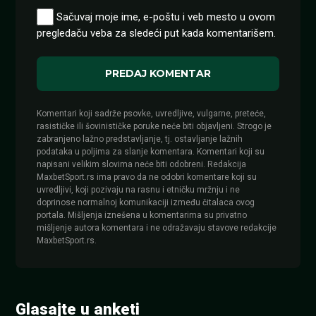
Sačuvaj moje ime, e-poštu i veb mesto u ovom
pregledaču veba za sledeći put kada komentarišem.
Komentari koji sadrže psovke, uvredljive, vulgarne, preteće,
rasističke ili šovinističke poruke neće biti objavljeni. Strogo je
zabranjeno lažno predstavljanje, tj. ostavljanje lažnih
podataka u poljima za slanje komentara. Komentari koji su
napisani velikim slovima neće biti odobreni. Redakcija
MaxbetSport.rs ima pravo da ne odobri komentare koji su
uvredljivi, koji pozivaju na rasnu i etničku mržnju i ne
doprinose normalnoj komunikaciji između čitalaca ovog
portala. Mišljenja iznešena u komentarima su privatno
mišljenje autora komentara i ne odražavaju stavove redakcije
MaxbetSport.rs.
Glasajte u anketi