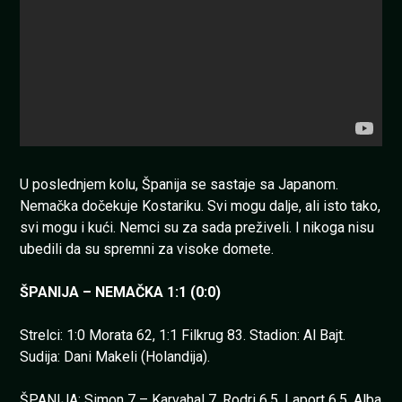
U poslednjem kolu, Španija se sastaje sa Japanom.
Nemačka dočekuje Kostariku. Svi mogu dalje, ali isto tako,
svi mogu i kući. Nemci su za sada preživeli. I nikoga nisu
ubedili da su spremni za visoke domete.
ŠPANIJA – NEMAČKA 1:1 (0:0)
Strelci: 1:0 Morata 62, 1:1 Filkrug 83. Stadion: Al Bajt.
Sudija: Dani Makeli (Holandija).
ŠPANIJA: Simon 7 – Karvahal 7, Rodri 6.5, Laport 6.5, Alba