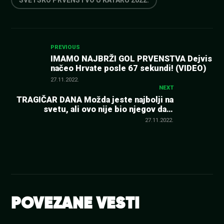
Kretanje
PREVIOUS
IMAMO NAJBRŽI GOL PRVENSTVA Dejvis
načeo Hrvate posle 67 sekundi! (VIDEO)
članka
27.11.2022.
NEXT
TRAGIČAR DANA Možda jeste najbolji na
svetu, ali ovo nije bio njegov dan.
Jednom ga je sačuvao VAR, ali ne i drugi
27.11.2022.
put
POVEZANE VESTI