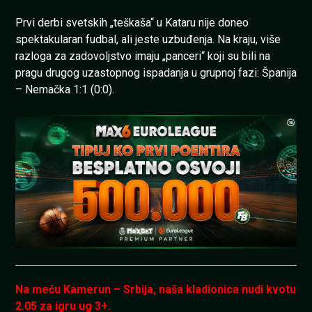
Prvi derbi svetskih „teškaša“ u Kataru nije doneo
spektakularan fudbal, ali jeste uzbuđenja. Na kraju, više
razloga za zadovoljstvo imaju „panceri“ koji su bili na
pragu drugog uzastopnog ispadanja u grupnoj fazi: Španija
– Nemačka 1:1 (0:0).
Na meču Kamerun – Srbija, naša kladionica nudi kvotu
2.05 za igru ug 3+.