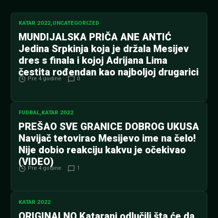
KATAR 2022
,
UNCATEGORIZED
MUNDIJALSKA PRIČA ANE ANTIĆ
Jedina Srpkinja koja je držala Mesijev
dres s finala i kojoj Adrijana Lima
čestita rođendan kao najboljoj drugarici
Pre 4 godine
0
FUDBAL
,
KATAR 2022
PREŠAO SVE GRANICE DOBROG UKUSA
Navijač tetovirao Mesijevo ime na čelo!
Nije dobio reakciju kakvu je očekivao
(VIDEO)
Pre 4 godine
1
KATAR 2022
ORIGINALNO Katarani odlučili šta će da