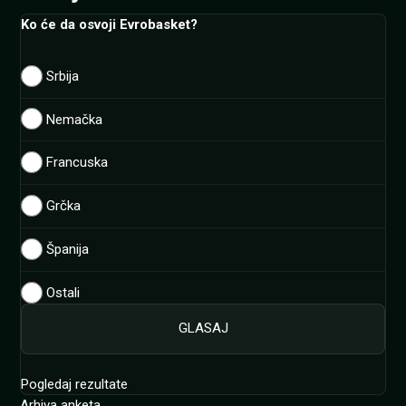
Ko će da osvoji Evrobasket?
Srbija
Nemačka
Francuska
Grčka
Španija
Ostali
Pogledaj rezultate
Arhiva anketa