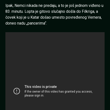
Ipak, Nemci nikada ne predaju, a to je još jednom viđeno u
83. minutu. Lopta je gitovo slučajno došla do Filkriga, a
čovek koji je u Katar došao umesto povređenog Vernera,
doneo nadu „pancerima“.