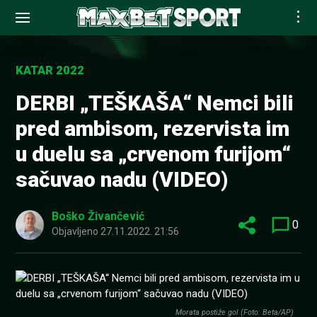
Skip
to
KATAR 2022
content
DERBI „TEŠKAŠA“ Nemci bili
pred ambisom, rezervista im
u duelu sa „crvenom furijom“
sačuvao nadu (VIDEO)
Boško Živančević
0
Objavljeno
27.11.2022. 21:56
Morata postiže gol (Foto: Beta/AP)