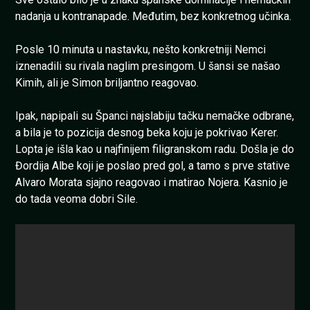
nadanja u kontranapade. Međutim, bez konkretnog učinka.
Posle 10 minuta u nastavku, nešto konkretniji Nemci
iznenadili su rivala naglim presingom. U šansi se našao
Kimih, ali je Simon briljantno reagovao.
Ipak, napipali su Španci najslabiju tačku nemačke odbrane,
a bila je to pozicija desnog beka koju je pokrivao Kerer.
Lopta je išla kao u najfinijem filigranskom radu. Došla je do
Đordija Albe koji je poslao pred gol, a tamo s prve stative
Alvaro Morata sjajno reagovao i matirao Nojera. Kasnio je
do tada veoma dobri Sile.