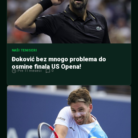
NAŠI TENISERI
Đoković bez mnogo problema do
osmine finala US Opena!
Pre 11 meseci
0