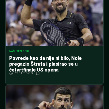
NAŠI TENISERI
Povrede kao da nije ni bilo, Nole
pregazio Štrufa i plasirao se u
četvrtfinale US opena
Pre 11 meseci
0