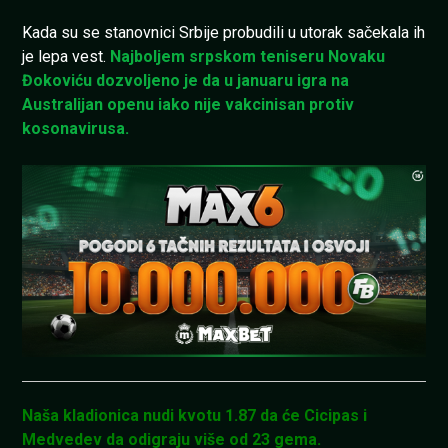
Kada su se stanovnici Srbije probudili u utorak sačekala ih
je lepa vest.
Najboljem srpskom teniseru Novaku
Đokoviću dozvoljeno je da u januaru igra na
Australijan openu iako nije vakcinisan protiv
kosonavirusa.
Naša kladionica nudi kvotu 1.87 da će Cicipas i
Medvedev da odigraju više od 23 gema.