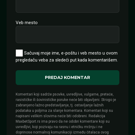
Veb mesto
Sačuvaj moje ime, e-poštu i veb mesto u ovom
pregledaču veba za sledeći put kada komentarišem.
Komentari koji sadrže psovke, uvredljive, vulgarne, preteće,
rasističke ili šovinističke poruke neće biti objavljeni. Strogo je
zabranjeno lažno predstavljanje, tj. ostavljanje lažnih
podataka u poljima za slanje komentara. Komentari koji su
napisani velikim slovima neće biti odobreni. Redakcija
MaxbetSport.rs ima pravo da ne odobri komentare koji su
uvredljivi, koji pozivaju na rasnu i etničku mržnju i ne
doprinose normalnoj komunikaciji između čitalaca ovog