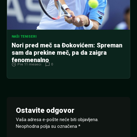
NAŠI TENISERI
Nori pred meč sa Đokovićem: Spreman
sam da prekine meč, pa da zaigra
fenomenalno
Pre 11 meseci
0
Ostavite odgovor
Vaša adresa e-pošte neće biti objavljena.
Neophodna polja su označena
*