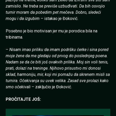
zamislio. Ne treba se previše uzbuđivati. Da bih osvojio
turnir moram da pobedim pet mečeva. Dobro, sledeći
mogu i da izgubim
– istakao je Đoković.
Posebno je bio motivisan jer mu je porodica bila na
tribinama.
–
Nisam imao priliku da imam podršku ćerke i sina pored
moje žene da me gledaju od prvog do poslednjeg poena.
Nadam se da će biti još ovakvih prilika. Moj sin voli tenis,
prati, dolazi na treninge. Njihovo prisustvo mi donosi
sklad, harmoniju, mir, koji mi pomažu da skrenem misli sa
turnira. Očekivanja su uvek velika. Zasad sve prolazi kako
smo očekivali
– zaključio je Đoković.
PROČITAJTE JOŠ: