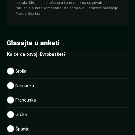
portala. Mišljenja iznešena u komentarima su privatno
mišljenje autora komentara i ne odražavaju stavove redakcije
MaxbetSport.rs.
Glasajte u anketi
Ko će da osvoji Evrobasket?
Srbija
Nemačka
Francuska
Grčka
Španija