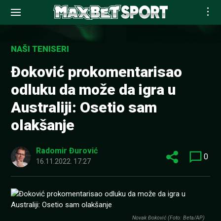
Skip
to
NAŠI TENISERI
content
Đoković prokomentarisao
odluku da može da igra u
Australiji: Osetio sam
olakšanje
Radomir Đurović
0
16.11.2022. 17:27
Novak Đoković (Foto: Beta/AP)