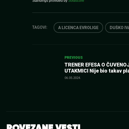
Standings provided by
Sofascore
TAGOVI:
A LICENCA EVROLIGE
DUŠKO IV
Kretanje
PREVIOUS
TRENER EFESA O ČUVENO
članka
UTAKMICI Nije bio takav pl
nismo baš bolji za toliko…
06.05.2024.
POVEZANE VESTI