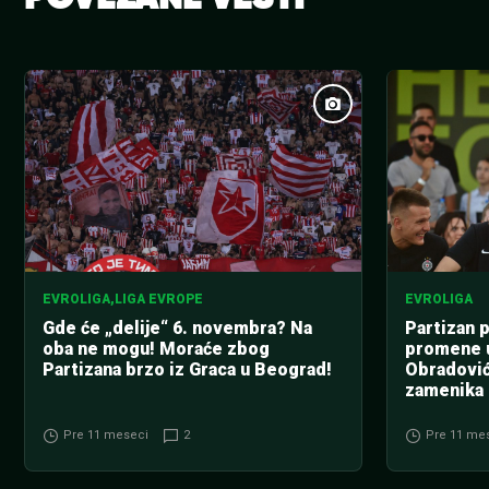
EVROLIGA
,
LIGA EVROPE
EVROLIGA
Gde će „delije“ 6. novembra? Na
Partizan 
oba ne mogu! Moraće zbog
promene u
Partizana brzo iz Graca u Beograd!
Obradović
zamenika 
Pre 11 meseci
2
Pre 11 me