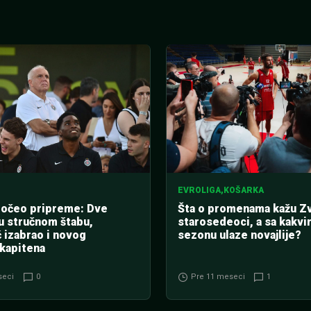
EVROLIGA
,
KOŠARKA
počeo pripreme: Dve
Šta o promenama kažu Z
 stručnom štabu,
starosedeoci, a sa kakv
 izabrao i novog
sezonu ulaze novajlije?
kapitena
seci
0
Pre 11 meseci
1