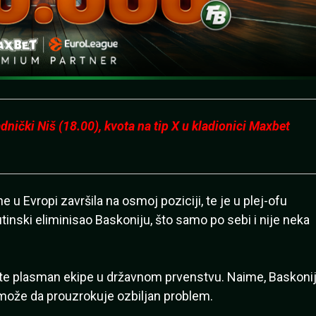
ički Niš (18.00), kvota na tip X u kladionici Maxbet
 u Evropi završila na osmoj poziciji, te je u plej-ofu
utinski eliminisao Baskoniju, što samo po sebi i nije neka
ste plasman ekipe u državnom prvenstvu. Naime, Baskoni
može da prouzrokuje ozbiljan problem.