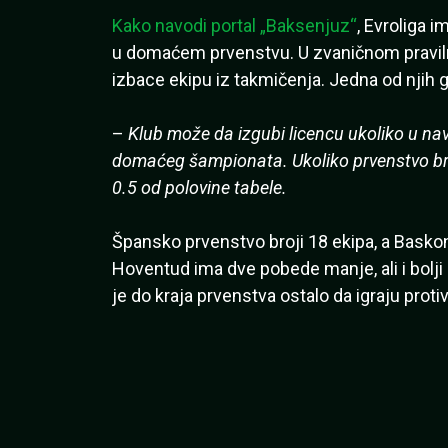
Kako navodi portal „Baksenjuz“
, Evroliga 
u domaćem prvenstvu. U zvaničnom pravil
izbace ekipu iz takmičenja. Jedna od njih g
–
Klub može da izgubi licencu ukoliko u na
domaćeg šampionata. Ukoliko prvenstvo broj
0.5 od polovine tabele.
Špansko prvenstvo broji 18 ekipa, a Basko
Hoventud ima dve pobede manje, ali i bolji
je do kraja prvenstva ostalo da igraju prot