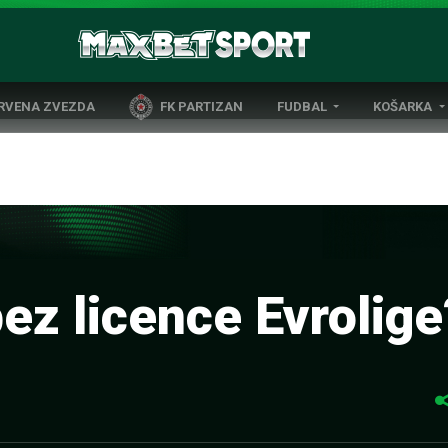
CRVENA ZVEZDA
FK PARTIZAN
FUDBAL
KOŠARKA
DOMAĆI FUDBAL
EVROLIGA
LIGE PETICE
ABA LIGA
EVROPSKA TAKMIČENJA
NBA LIGA
OSTALE LIGE
REPREZENT
REPREZENTATIVNI FUDBAL
ez licence Evrolige