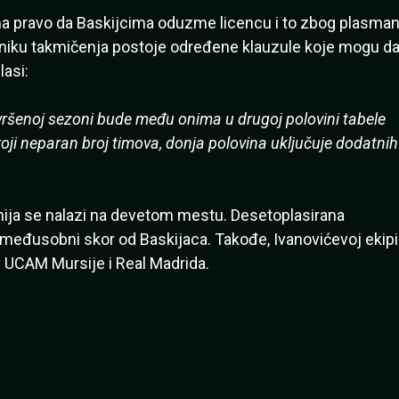
ima pravo da Baskijcima oduzme licencu i to zbog plasma
niku takmičenja postoje određene klauzule koje mogu d
lasi:
vršenoj sezoni bude među onima u drugoj polovini tabele
i neparan broj timova, donja polovina uključuje dodatnih
nija se nalazi na devetom mestu. Desetoplasirana
 međusobni skor od Baskijaca. Takođe, Ivanovićevoj ekipi
iv UCAM Mursije i Real Madrida.