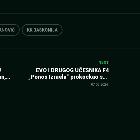
ANOVIĆ
KK BASKONIJA
NEXT
J
EVO I DRUGOG UČESNIKA F4
an,
„Ponos Izraela“ prokockao sve
što je mogao, dalje idu „zeleni“
07.05.2024.