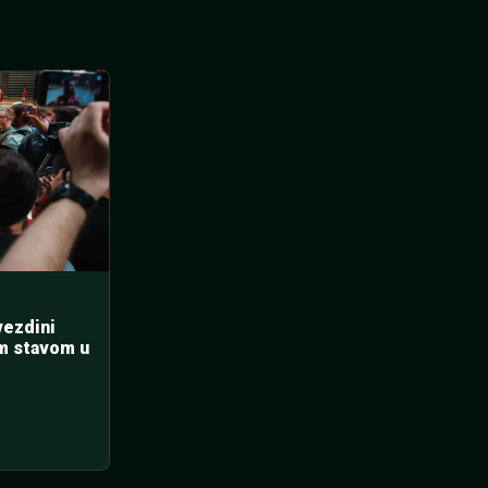
vezdini
im stavom u