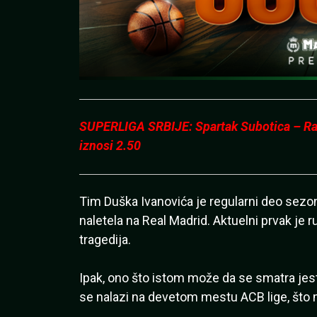
SUPERLIGA SRBIJE: Spartak Subotica – Radn
iznosi 2.50
Tim Duška Ivanovića je regularni deo sezone
naletela na Real Madrid. Aktuelni prvak je r
tragedija.
Ipak, ono što istom može da se smatra je
se nalazi na devetom mestu ACB lige, što 