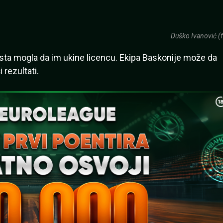
Duško Ivanović (f
i ista mogla da im ukine licencu. Ekipa Baskonije može da
 rezultati.