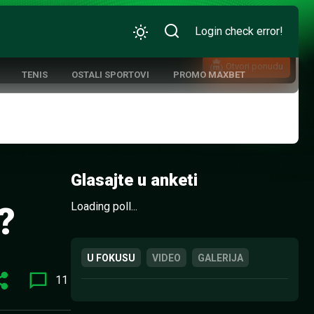
Login check error!
Otvori ponudu
TENIS
OSTALI SPORTOVI
PROMO MAXBET
ATIVNA KOŠARKA
Glasajte u anketi
Loading poll...
?
U FOKUSU
VIDEO
GALERIJA
11