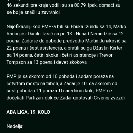
46 sekundi pre kraja vodili su sa 80:79. Ipak, domaći su
se bolje snašli u završnici.
Najefikasniji kod FMP-a bili su Ebuka Izundu sa 14, Marko
Radonjić i Danilo Tasić sa po 13 i Nenad Nerandžić sa 12
poena. Zadar je do pobede predvodio Martin Junaković sa
22 poena i šest asistencija, a pratili su ga Džastin Karter
sa 14 poena, četiri skoka i četiri asistencije i Trevor
Tompson sa 13 poena i devet skokova.
FMP je sa skorom od 10 pobeda i sedam poraza na
četvrtom mestu na tabeli, a Zadar je 10. sa skorom od
šest pobeda i 11 poraza. U narednom kolu, FMP će
dočekati Partizan, dok će Zadar gostovati Crvenoj zvezdi.
ABA LIGA, 19. KOLO
Nedelja: