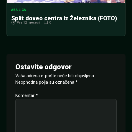
ABA LIGA
Split doveo centra iz Železnika (FOTO)
Pre 12 meseci
0
Ostavite odgovor
Vaša adresa e-pošte neće biti objavljena.
Neophodna polja su označena
*
Komentar
*