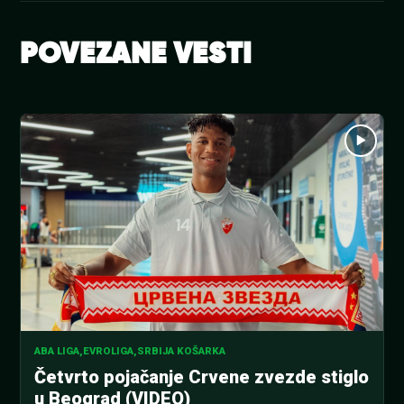
POVEZANE VESTI
ABA LIGA
,
EVROLIGA
,
SRBIJA KOŠARKA
Četvrto pojačanje Crvene zvezde stiglo
u Beograd (VIDEO)