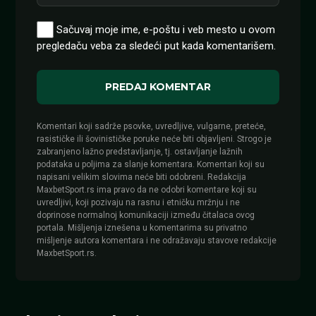
Sačuvaj moje ime, e-poštu i veb mesto u ovom
pregledaču veba za sledeći put kada komentarišem.
Komentari koji sadrže psovke, uvredljive, vulgarne, preteće,
rasističke ili šovinističke poruke neće biti objavljeni. Strogo je
zabranjeno lažno predstavljanje, tj. ostavljanje lažnih
podataka u poljima za slanje komentara. Komentari koji su
napisani velikim slovima neće biti odobreni. Redakcija
MaxbetSport.rs ima pravo da ne odobri komentare koji su
uvredljivi, koji pozivaju na rasnu i etničku mržnju i ne
doprinose normalnoj komunikaciji između čitalaca ovog
portala. Mišljenja iznešena u komentarima su privatno
mišljenje autora komentara i ne odražavaju stavove redakcije
MaxbetSport.rs.