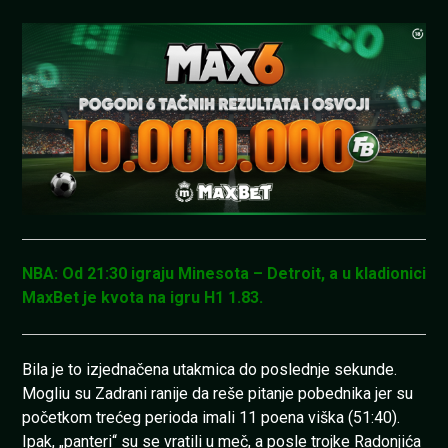
NBA: Od 21:30 igraju Minesota – Detroit, a u kladionici
MaxBet je kvota na igru H1 1.83.
Bila je to izjednačena utakmica do poslednje sekunde.
Mogliu su Zadrani ranije da reše pitanje pobednika jer su
početkom trećeg perioda imali 11 poena viška (51:40).
Ipak, „panteri“ su se vratili u meč, a posle trojke Radonjića