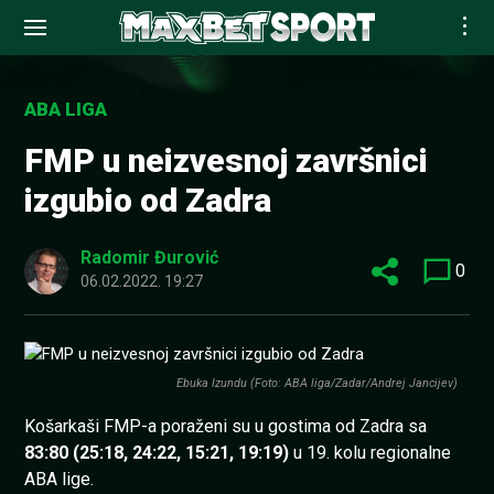
Skip
to
ABA LIGA
content
FMP u neizvesnoj završnici
izgubio od Zadra
Radomir Đurović
0
06.02.2022. 19:27
Ebuka Izundu (Foto: ABA liga/Zadar/Andrej Jancijev)
Košarkaši FMP-a poraženi su u gostima od Zadra sa
83:80 (25:18, 24:22, 15:21, 19:19)
u 19. kolu regionalne
ABA lige.