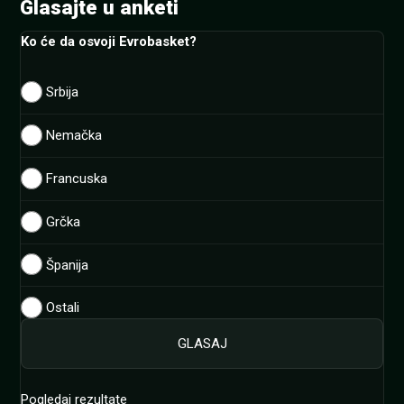
Glasajte u anketi
Ko će da osvoji Evrobasket?
Srbija
Nemačka
Francuska
Grčka
Španija
Ostali
Pogledaj rezultate