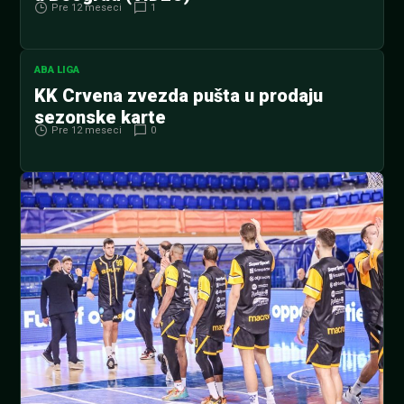
Pre 12 meseci
1
ABA LIGA
KK Crvena zvezda pušta u prodaju
sezonske karte
Pre 12 meseci
0