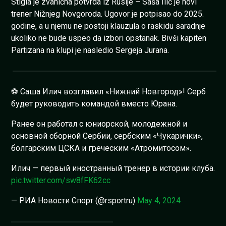
Stigla je zvanična potvrda iz Rusije – Saša Ilić je novi
trener Nižnjeg Novgoroda. Ugovor je potpisao do 2025.
godine, a u njemu ne postoji klauzula o raskidu saradnje
ukoliko ne bude uspeo da izbori opstanak. Bivši kapiten
Partizana na klupi je nasledio Sergeja Jurana.
⚽️ Саша Илич возглавил «Нижний Новгород»! Серб
будет руководить командой вместо Юрана.
Ранее он работал с юниорской, молодежной и
основной сборной Сербии, сербским «Чукарички»,
болгарским ЦСКА и греческим «Атромитосом».
Илич — первый иностранный тренер в истории клуба.
pic.twitter.com/sw8fFK62cc
— РИА Новости Спорт (@rsportru)
May 4, 2024