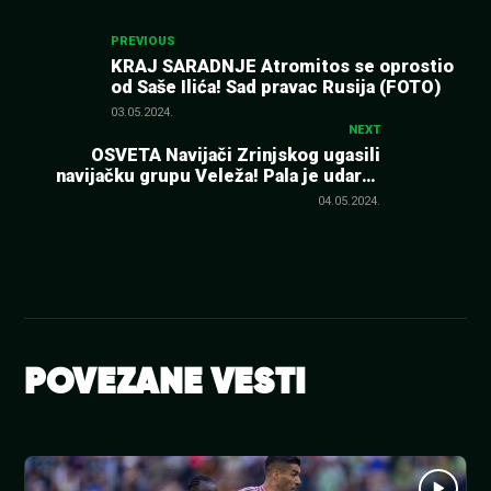
Kretanje
PREVIOUS
KRAJ SARADNJE Atromitos se oprostio
od Saše Ilića! Sad pravac Rusija (FOTO)
članka
03.05.2024.
NEXT
OSVETA Navijači Zrinjskog ugasili
navijačku grupu Veleža! Pala je udarna
zastava
04.05.2024.
POVEZANE VESTI