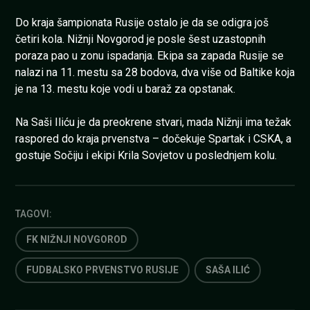
Do kraja šampionata Rusije ostalo je da se odigra još
četiri kola. Nižnji Novgorod je posle šest uzastopnih
poraza pao u zonu ispadanja. Ekipa sa zapada Rusije se
nalazi na 11. mestu sa 28 bodova, dva više od Baltike koja
je na 13. mestu koje vodi u baraž za opstanak.
Na Saši Iliću je da preokrene stvari, mada Nižnji ima težak
raspored do kraja prvenstva – dočekuje Spartak i CSKA, a
gostuje Sočiju i ekipi Krila Sovjetov u poslednjem kolu.
TAGOVI:
FK NIŽNJI NOVGOROD
FUDBALSKO PRVENSTVO RUSIJE
SAŠA ILIĆ