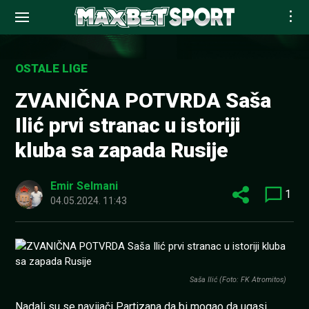
Skip
to
OSTALE LIGE
content
ZVANIČNA POTVRDA Saša
Ilić prvi stranac u istoriji
kluba sa zapada Rusije
Emir Selmani
1
04.05.2024. 11:43
Saša Ilić (Foto: FK Atromitos)
Nadali su se navijači Partizana da bi mogao da ugasi