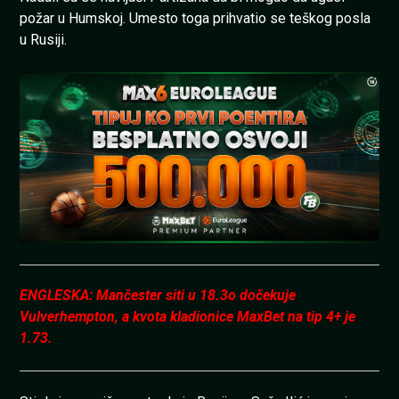
požar u Humskoj. Umesto toga prihvatio se teškog posla
u Rusiji.
ENGLESKA: Mančester siti u 18.3o dočekuje
Vulverhempton, a kvota kladionice MaxBet na tip 4+ je
1.73.