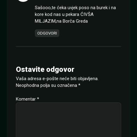
Sašooo,te ćeka uvjek poso na burek i na
kore kod nas u pekara ĆIVŠA
MILJAZIM,na Borča Greda
ODGOVORI
Ostavite odgovor
Vaša adresa e-pošte neće biti objavljena.
Neophodna polja su označena
*
Komentar
*