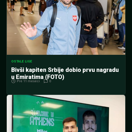
OSTALE LIGE
Bivši kapiten Srbije dobio prvu nagradu
u Emiratima (FOTO)
Pre 11 meseci
0