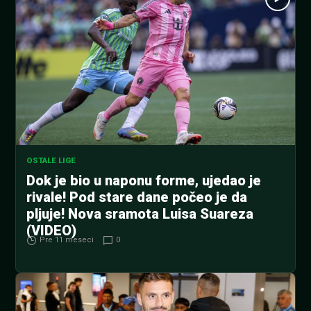
OSTALE LIGE
Dok je bio u naponu forme, ujedao je
rivale! Pod stare dane počeo je da
pljuje! Nova sramota Luisa Suareza
(VIDEO)
Pre 11 meseci
0