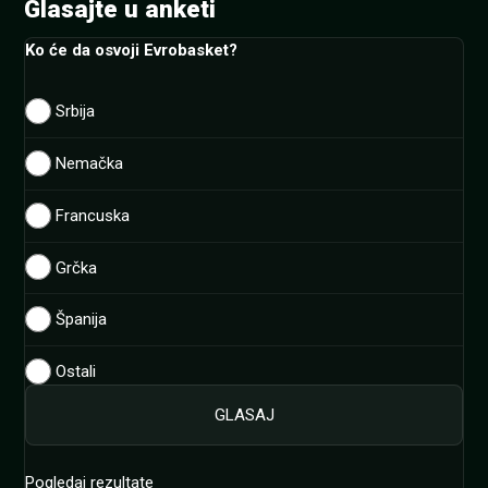
Glasajte u anketi
Ko će da osvoji Evrobasket?
Srbija
Nemačka
Francuska
Grčka
Španija
Ostali
Pogledaj rezultate