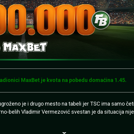
 kladionici MaxBet je kvota na pobedu domaćina 1.45.
ugroženo je i drugo mesto na tabeli jer TSC ima samo četi
rno-belih Vladimir Vermezović svestan je da situacija nije