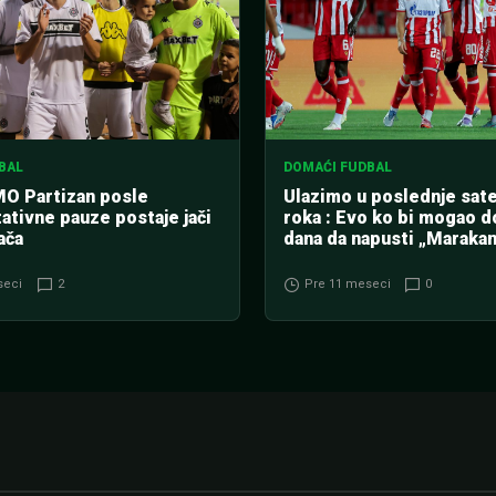
BAL
DOMAĆI FUDBAL
O Partizan posle
Ulazimo u poslednje sat
ativne pauze postaje jači
roka : Evo ko bi mogao do
ača
dana da napusti „Maraka
seci
2
Pre 11 meseci
0