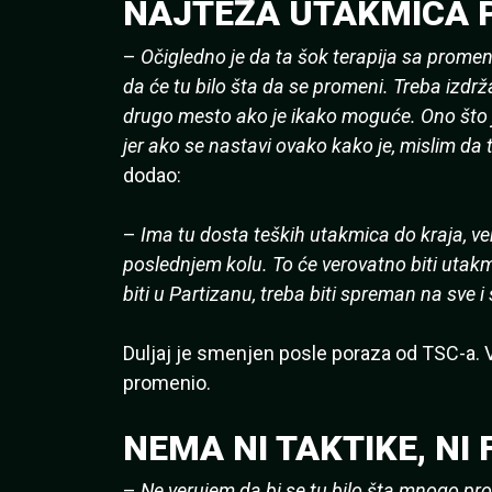
NAJTEŽA UTAKMICA 
–
Očigledno je da ta šok terapija sa promen
da će tu bilo šta da se promeni. Treba izdržat
drugo mesto ako je ikako moguće. Ono što j
jer ako se nastavi ovako kako je, mislim da
dodao:
–
Ima tu dosta teških utakmica do kraja, ve
poslednjem kolu. To će verovatno biti utakmica
biti u Partizanu, treba biti spreman na sve i
Duljaj je smenjen posle poraza od TSC-a. 
promenio.
NEMA NI TAKTIKE, NI 
–
Ne verujem da bi se tu bilo šta mnogo prom