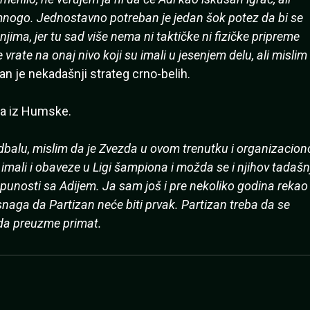
mnogo. Jednostavno potreban je jedan šok potez da bi se
ima, jer tu sad više nema ni taktičke ni fizičke pripreme
vrate na onaj nivo koji su imali u jesenjem delu, ali mislim
an je nekadašnji strateg crno-belih.
ba iz Humske.
balu, mislim da je Zvezda u ovom trenutku i organizacion
 imali i obaveze u Ligi šampiona i možda se i njihov tadašnj
tpunosti sa Adijem. Ja sam još i pre nekoliko godina rekao
naga da Partizan neće biti prvak. Partizan treba da se
da preuzme primat.