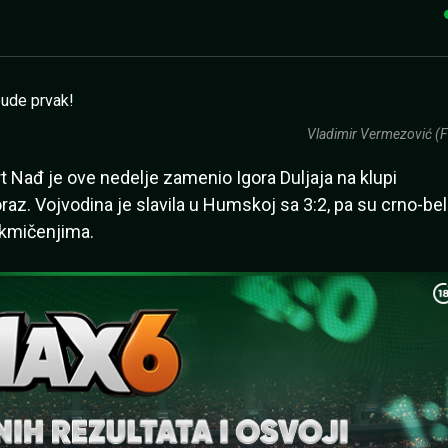
Vladimir Vermezović (F
t Nađ je ove nedelje zamenio Igora Duljaja na klupi
raz. Vojvodina je slavila u Humskoj sa 3:2, pa su crno-bel
akmičenjima.