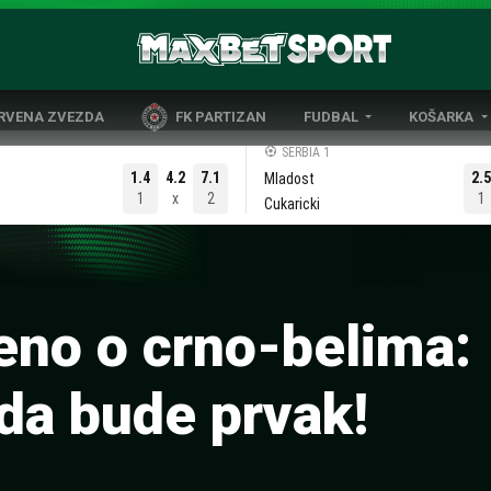
CRVENA ZVEZDA
FK PARTIZAN
FUDBAL
KOŠARKA
DOMAĆI FUDBAL
EVROLIGA
SERBIA 1
1.4
4.2
7.1
2.5
Mladost
LIGE PETICE
ABA LIGA
1
x
2
1
Cukaricki
EVROPSKA TAKMIČENJA
NBA LIGA
OSTALE LIGE
REPREZENT
REPREZENTATIVNI FUDBAL
eno o crno-belima:
 da bude prvak!