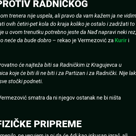
PROTIV RADNIČKOG
om trenera nije uspela, ali pravo da vam kažem ja ne vidi
i ovih četiri-pet kola do kraja koliko je ostalo i zadržati to
e u ovom trenutku potrebno jeste da Nađ napravi neki rez
 to neće da bude dobro
– rekao je Vermezović za
Kurir
i
rovatno će najteža biti sa Radničkim iz Kragujevca u
 koje će biti ili ne biti i za Partizan i za Radnički. Nije la
 sve stočki podneti.
Vermezović smatra da ni njegov ostanak ne bi ništa
FIZIČKE PRIPREME
enilo, ne verujem ja ni da će Adi kao iskusan igrač, ali