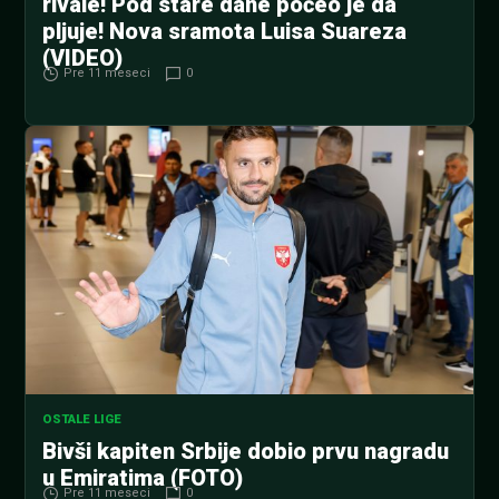
rivale! Pod stare dane počeo je da
pljuje! Nova sramota Luisa Suareza
(VIDEO)
Pre 11 meseci
0
OSTALE LIGE
Bivši kapiten Srbije dobio prvu nagradu
u Emiratima (FOTO)
Pre 11 meseci
0