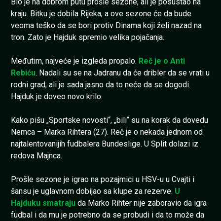
Bio je na dobrom putu prošle sezone, ali je posustao na
kraju. Bitku je dobila Rijeka, a ove sezone će da bude
veoma teško da se bori protiv Dinama koji želi nazad na
tron. Zato je Hajduk spremio velika pojačanja.
Međutim, najveće je izgleda propalo.
Reč je o Anti
Rebiću
. Nadali su se na Jadranu da će dribler da se vrati u
rodni grad, ali je sada jasno da to neće da se dogodi.
Hajduk je doveo novo krilo.
Kako pišu „Sportske novosti“, „bili“ su na korak da dovedu
Nemca – Marka Rihtera (27). Reč je o nekada jednom od
najtalentovanijih fudbalera Bundeslige. U Split dolazi iz
redova Majnca.
Prošle sezone je igrao na pozajmici u HSV-u u Cvajti i
šansu je uglavnom dobijao sa klupe za rezerve.
U
Hajduku smatraju
da Marko Rihter nije zaboravio da igra
fudbal i da mu je potrebno da se probudi i da to može da