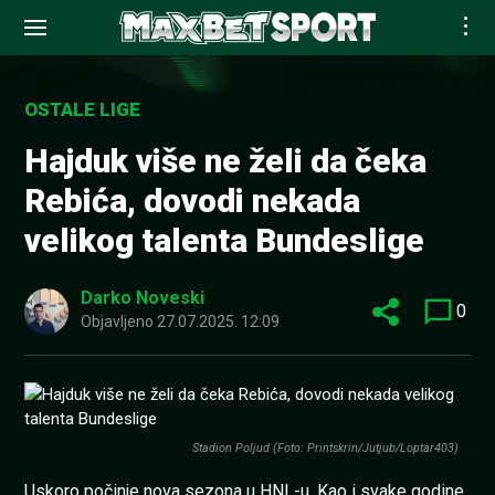
Skip
to
OSTALE LIGE
content
Hajduk više ne želi da čeka
Rebića, dovodi nekada
velikog talenta Bundeslige
Darko Noveski
0
Objavljeno
27.07.2025. 12:09
Stadion Poljud (Foto: Printskrin/Jutjub/Loptar403)
Uskoro počinje nova sezona u HNL-u. Kao i svake godine