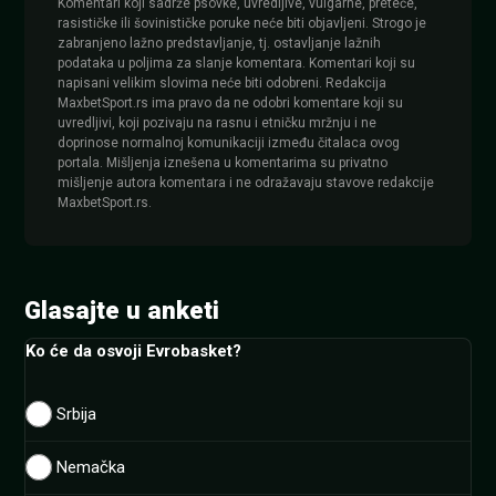
Komentari koji sadrže psovke, uvredljive, vulgarne, preteće,
rasističke ili šovinističke poruke neće biti objavljeni. Strogo je
zabranjeno lažno predstavljanje, tj. ostavljanje lažnih
podataka u poljima za slanje komentara. Komentari koji su
napisani velikim slovima neće biti odobreni. Redakcija
MaxbetSport.rs ima pravo da ne odobri komentare koji su
uvredljivi, koji pozivaju na rasnu i etničku mržnju i ne
doprinose normalnoj komunikaciji između čitalaca ovog
portala. Mišljenja iznešena u komentarima su privatno
mišljenje autora komentara i ne odražavaju stavove redakcije
MaxbetSport.rs.
Glasajte u anketi
Ko će da osvoji Evrobasket?
Srbija
Nemačka