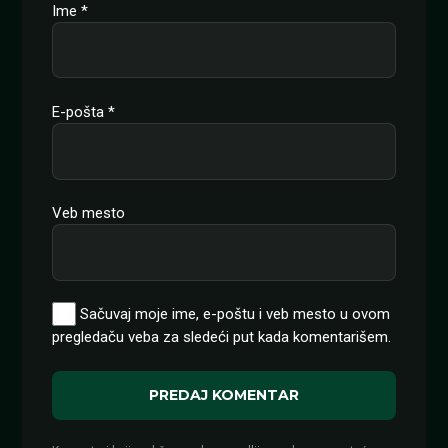
Ime
*
E-pošta
*
Veb mesto
Sačuvaj moje ime, e-poštu i veb mesto u ovom
pregledaču veba za sledeći put kada komentarišem.