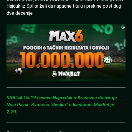
Hajduk iz Splita želi da napadne titulu i prekine post dug
dve decenije.
SRBIJA Od 19 časova Napredak u Kruševcu dočekuje
Novi Pazar. Kvota na “dvojku” u kladionici MaxBet je
2.70.