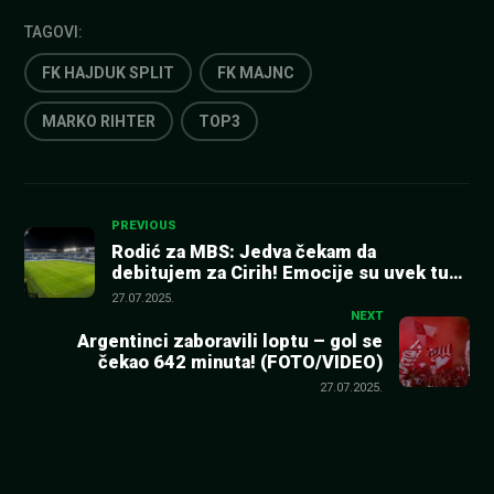
TAGOVI:
FK HAJDUK SPLIT
FK MAJNC
MARKO RIHTER
TOP3
Kretanje
PREVIOUS
Rodić za MBS: Jedva čekam da
debitujem za Cirih! Emocije su uvek tu
članka
kada igra moja Zvezda!
27.07.2025.
NEXT
Argentinci zaboravili loptu – gol se
čekao 642 minuta! (FOTO/VIDEO)
27.07.2025.