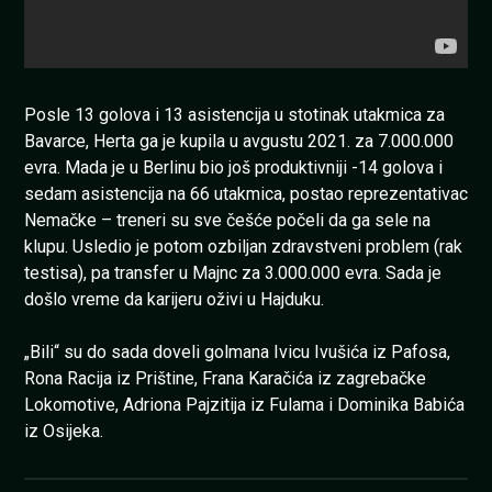
Posle 13 golova i 13 asistencija u stotinak utakmica za
Bavarce, Herta ga je kupila u avgustu 2021. za 7.000.000
evra. Mada je u Berlinu bio još produktivniji -14 golova i
sedam asistencija na 66 utakmica, postao reprezentativac
Nemačke – treneri su sve češće počeli da ga sele na
klupu. Usledio je potom ozbiljan zdravstveni problem (rak
testisa), pa transfer u Majnc za 3.000.000 evra. Sada je
došlo vreme da karijeru oživi u Hajduku.
„Bili“ su do sada doveli golmana Ivicu Ivušića iz Pafosa,
Rona Racija iz Prištine, Frana Karačića iz zagrebačke
Lokomotive, Adriona Pajzitija iz Fulama i Dominika Babića
iz Osijeka.