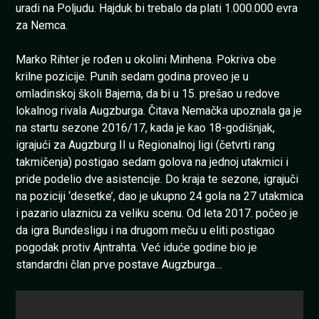
uradi na Poljudu. Hajduk bi trebalo da plati 1.000.000 evra
za Nemca.
Marko Rihter je rođen u okolini Minhena. Pokriva obe
krilne pozicije. Punih sedam godina proveo je u
omladinskoj školi Bajerna, da bi u 15. prešao u redove
lokalnog rivala Augzburga. Čitava Nemačka upoznala ga je
na startu sezone 2016/17, kada je kao 18-godišnjak,
igrajući za Augzburg II u Regionalnoj ligi (četvrti rang
takmičenja) postigao sedam golova na jednoj utakmici i
pride podelio dve asistencije. Do kraja te sezone, igrajuči
na poziciji ‘desetke’, dao je ukupno 24 gola na 27 utakmica
i pazario ulaznicu za veliku scenu. Od leta 2017. počeo je
da igra Bundesligu i na drugom meču u eliti postigao
pogodak protiv Ajntrahta. Već iduće godine bio je
standardni član prve postave Augzburga…