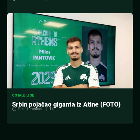
OSTALE LIGE
Srbin pojačao giganta iz Atine (FOTO)
Pre 11 meseci
0