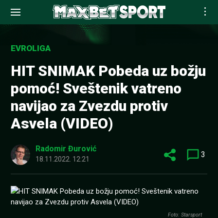
Skip
to
EVROLIGA
content
HIT SNIMAK Pobeda uz božju
pomoć! Sveštenik vatreno
navijao za Zvezdu protiv
Asvela (VIDEO)
Radomir Đurović
3
18.11.2022. 12:21
Foto: Starsport