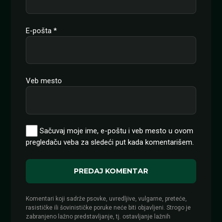
E-pošta
*
Veb mesto
Sačuvaj moje ime, e-poštu i veb mesto u ovom
pregledaču veba za sledeći put kada komentarišem.
Komentari koji sadrže psovke, uvredljive, vulgarne, preteće,
rasističke ili šovinističke poruke neće biti objavljeni. Strogo je
zabranjeno lažno predstavljanje, tj. ostavljanje lažnih