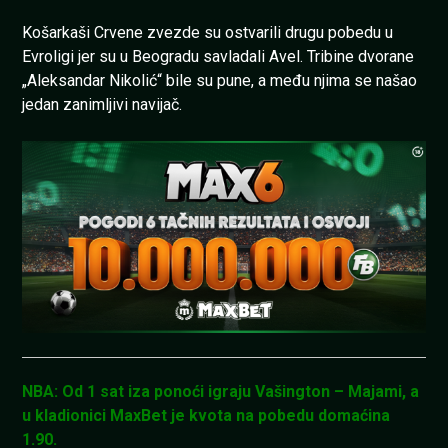
Košarkaši Crvene zvezde su ostvarili drugu pobedu u
Evroligi jer su u Beogradu savladali Avel. Tribine dvorane
„Aleksandar Nikolić“ bile su pune, a među njima se našao
jedan zanimljivi navijač.
NBA: Od 1 sat iza ponoći igraju Vašington – Majami, a
u kladionici MaxBet je kvota na pobedu domaćina
1.90.