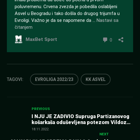
TAGOVI:
EVROLIGA 2022/23
KK ASVEL
Kretanje
PREVIOUS
I NJU JE ZADIVIO Supruga Partizanovog
košarkaša oduševljena potezom Vildoze
članka
(VIDEO)
18.11.2022.
NEXT