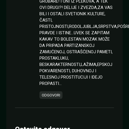
GROBARE! I ONI IZ PLEKOVA, A TEK
OVI DRUGI?! DELIJE I ZVEZDA,ZA VAS
BILI I OSTALI SVETIONIK KULTURE,
ČASTI,
PRISTOJNOSTI,RODOLJUBLJA,SRPSTVA,POŠR
PRAVDE I ISTINE…UVEK SE ZAPITAM
KAKAV TO BOLESTAN MOZAK MOŽE
DA PRIPADA PARTIZANSKOJ
ZAMUĆENOJ, OSTRAŠĆENOJ PAMETI,
PROSTAKLUKU,
BESKARAKTERNOSTI,LAŽIMA,EPSKOJ
POKVARENOSTI, DUHOVNOJ I
TELESNOJ PROSTITUCIJI I IDEJO
PROPASTI…
ODGOVORI