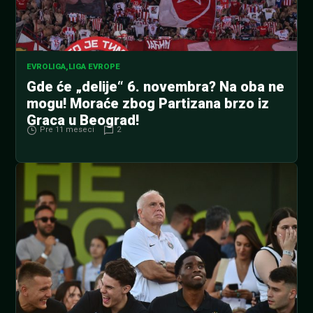
EVROLIGA
,
LIGA EVROPE
Gde će „delije“ 6. novembra? Na oba ne
mogu! Moraće zbog Partizana brzo iz
Graca u Beograd!
Pre 11 meseci
2