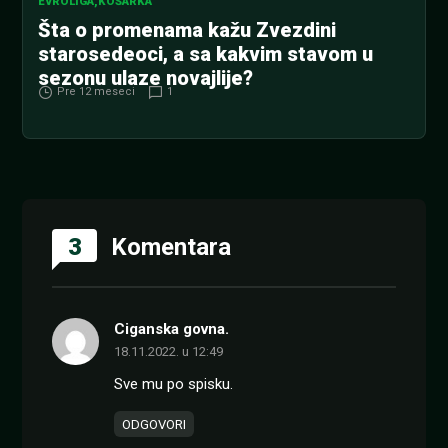
EVROLIGA
,
KOŠARKA
Šta o promenama kažu Zvezdini
starosedeoci, a sa kakvim stavom u
sezonu ulaze novajlije?
Pre 12 meseci
1
3
Komentara
Ciganska govna.
18.11.2022. u 12:49
Sve mu po spisku.
ODGOVORI