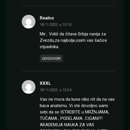
Realno
18.11.2022. u 13:10
Mir… Vidiš da čitava Srbija navija za
Zvezdu,za najbolje,osim vas šačice
otpadnika.
ODGOVORI
XXXL
18.11.2022. u 13:24
Vas ne mora da kune niko nit da na vas
baca anatemu. Vi ste dovoljno sami
sebi da se ISTREBITE u MRŽNJAMA,
TUČAMA , PODELAMA…CIGANI?!
AKADEMIJA NAUKA ZA VAS