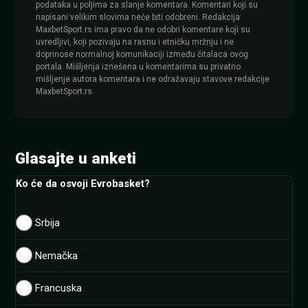
podataka u poljima za slanje komentara. Komentari koji su
napisani velikim slovima neće biti odobreni. Redakcija
MaxbetSport.rs ima pravo da ne odobri komentare koji su
uvredljivi, koji pozivaju na rasnu i etničku mržnju i ne
doprinose normalnoj komunikaciji između čitalaca ovog
portala. Mišljenja iznešena u komentarima su privatno
mišljenje autora komentara i ne odražavaju stavove redakcije
MaxbetSport.rs.
Glasajte u anketi
Ko će da osvoji Evrobasket?
Srbija
Nemačka
Francuska