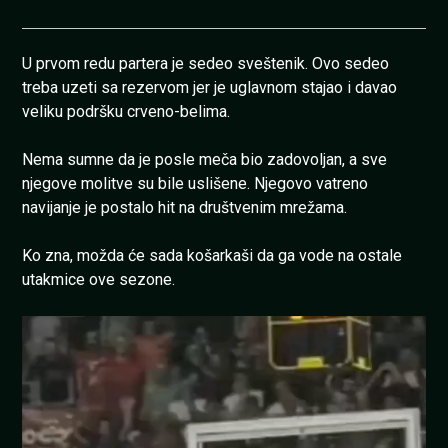
U prvom redu partera je sedeo sveštenik. Ovo sedeo
treba uzeti sa rezervom jer je uglavnom stajao i davao
veliku podršku crveno-belima.
Nema sumne da je posle meča bio zadovoljan, a sve
njegove molitve su bile uslišene. Njegovo vatreno
navijanje je postalo hit na društvenim mrežama.
Ko zna, možda će sada košarkaši da ga vode na ostale
utakmice ove sezone.
Pregledač
video
zapisa