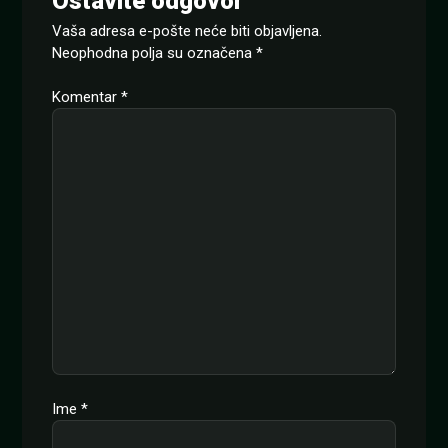
Ostavite odgovor
Vaša adresa e-pošte neće biti objavljena.
Neophodna polja su označena
*
Komentar
*
Ime
*