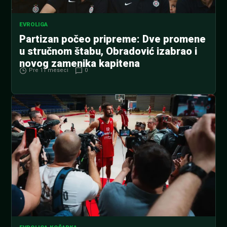
EVROLIGA
Partizan počeo pripreme: Dve promene
u stručnom štabu, Obradović izabrao i
novog zamenika kapitena
Pre 11 meseci
0