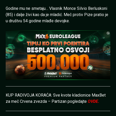
Godine mu ne smetaju… Vlasnik Monce Silvio Berluskoni
(85) i dalje živi kao da je mladić. Meč protiv Pize pratio je
u društvu 54 godine mlađe devojke.
KUP RADIVOJA KORAĆA: Sve kvote kladionice MaxBet
za meč Crvena zvezda – Partizan pogledajte
OVDE.