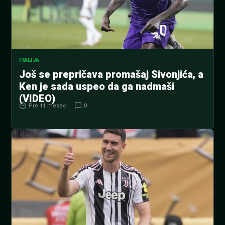
ITALIJA
Još se prepričava promašaj Sivonjića, a
Ken je sada uspeo da ga nadmaši
(VIDEO)
Pre 11 meseci
0