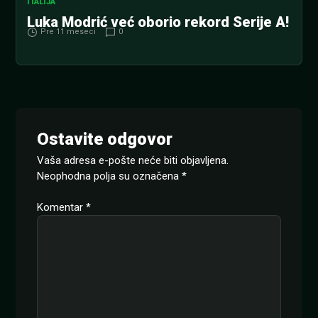
ITALIJA
Luka Modrić već oborio rekord Serije A!
Pre 11 meseci
0
Ostavite odgovor
Vaša adresa e-pošte neće biti objavljena.
Neophodna polja su označena
*
Komentar
*