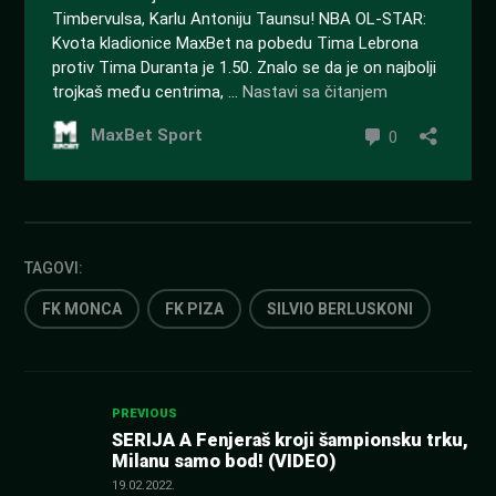
TAGOVI:
FK MONCA
FK PIZA
SILVIO BERLUSKONI
Kretanje
PREVIOUS
SERIJA A Fenjeraš kroji šampionsku trku,
Milanu samo bod! (VIDEO)
članka
19.02.2022.