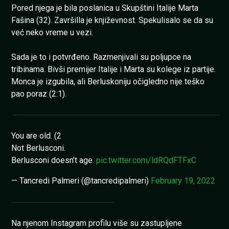
Pored njega je bila poslanica u Skupštini Italije Marta
Fašina (32). Završilla je književnost. Spekulisalo se da su
već neko vreme u vezi.
Sada je to i potvrđeno. Razmenjivali su poljupce na
tribinama. Bivši premijer Italije i Marta su kolege iz partije.
Monca je izgubila, ali Berluskoniju očigledno nije teško
pao poraz (2:1).
You are old. (2
Not Berlusconi.
Berlusconi doesn’t age.
pic.twitter.com/ldRQdFTFxC
— Tancredi Palmeri (@tancredipalmeri)
February 19, 2022
Na njenom Instagram profilu više su zastupljene