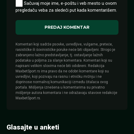
Sačuvaj moje ime, e-poštu i veb mesto u ovom
pregledaču veba za sledeći put kada komentarišem.
Komentari koji sadrže psovke, uvredljive, vulgarne, preteće,
rasističke ili šovinističke poruke neće biti objavljeni. Strogo je
zabranjeno lažno predstavljanje, tj. ostavljanje lažnih
podataka u poljima za slanje komentara. Komentari koji su
napisani velikim slovima neće biti odobreni. Redakcija
MaxbetSport.rs ima pravo da ne odobri komentare koji su
uvredljivi, koji pozivaju na rasnu i etničku mržnju i ne
doprinose normalnoj komunikaciji između čitalaca ovog
portala. Mišljenja iznešena u komentarima su privatno
mišljenje autora komentara i ne odražavaju stavove redakcije
MaxbetSport.rs.
Glasajte u anketi