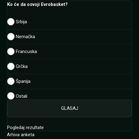
Ko će da osvoji Evrobasket?
Srbija
Nemačka
Francuska
Grčka
Španija
Ostali
Pogledaj rezultate
Arhiva anketa