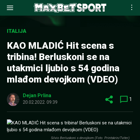
Skip
to
ITALIJA
content
KAO MLADIĆ Hit scena s
tribina! Berluskoni se na
utakmici ljubio s 54 godina
mlađom devojkom (VDEO)
Dejan Prlina
1
20.02.2022. 09:39
Silvio Berluskoni s devojkom (Foto: Printskrin/Tviter)