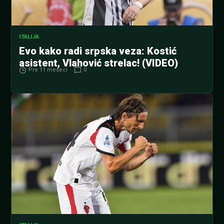
ITALIJA
Evo kako radi srpska veza: Kostić
asistent, Vlahović strelac! (VIDEO)
Pre 11 meseci
0