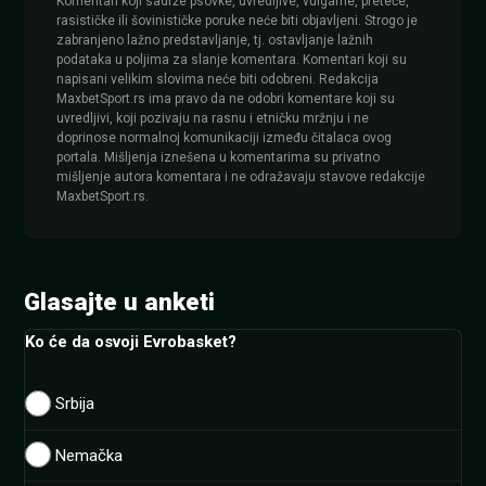
Komentari koji sadrže psovke, uvredljive, vulgarne, preteće,
rasističke ili šovinističke poruke neće biti objavljeni. Strogo je
zabranjeno lažno predstavljanje, tj. ostavljanje lažnih
podataka u poljima za slanje komentara. Komentari koji su
napisani velikim slovima neće biti odobreni. Redakcija
MaxbetSport.rs ima pravo da ne odobri komentare koji su
uvredljivi, koji pozivaju na rasnu i etničku mržnju i ne
doprinose normalnoj komunikaciji između čitalaca ovog
portala. Mišljenja iznešena u komentarima su privatno
mišljenje autora komentara i ne odražavaju stavove redakcije
MaxbetSport.rs.
Glasajte u anketi
Ko će da osvoji Evrobasket?
Srbija
Nemačka