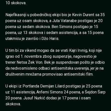
10 skokova.
Najefikasniji u pobedničkoj ekipi bio je Kevin Durent sa 35
poena uz osam skokova, a Juta Vatanabe postigao je 20
poena uz sedam skokova. Ben Simons postigao je 15
poena, uz 13 skokova i sedam asistencija, a sa 15 poena
utakmicu je završio i Džo Haris.
U tim bi za vikend mogao da se vrati Kajri Irvnig, koji nije
igrao od 1. novembra zbog suspenzije, nagovestio je
trener Netsa Žek Von. Bek je suspendovan pošto je odbio
da nedvosmisleno odbaci antisemitska uverenja, jer je na
društvenim mrežama promovisao antisemitski film.
U ekipi iz Portlanda Demijan Lilard postigao je 25 poena
uz 11 asistencija, Anferni Simons 24 poena, a Šejdon Šarp
20 poena. Jusuf Nurkić dodao je 17 poena i osam
skokova.