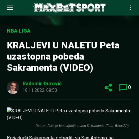
Skip
to
NBA LIGA
content
KRALJEVI U NALETU Peta
uzastopna pobeda
Sakramenta (VIDEO)
Radomir Đurović
0
18.11.2022. 08:53
Dearon Foks je bio najbolji u timu Sakramenta (Foto: Beta/AP)
Košarkaši Sakramenta pobedili su San Antonio sa