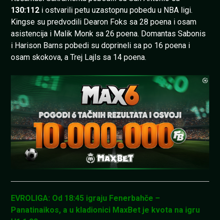
130:112
i ostvarili petu uzastopnu pobedu u NBA ligi.
Kingse su predvodili Dearon Foks sa 28 poena i osam
asistencija i Malik Monk sa 26 poena. Domantas Sabonis
i Harison Barns pobedi su doprineli sa po 16 poena i
osam skokova, a Trej Lajls sa 14 poena.
EVROLIGA: Od 18:45 igraju Fenerbahče –
Panatinaikos, a u kladionici MaxBet je kvota na igru