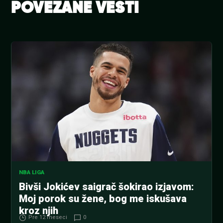
POVEZANE VESTI
NBA LIGA
Bivši Jokićev saigrač šokirao izjavom:
Moj porok su žene, bog me iskušava
kroz njih
Pre 12 meseci
0