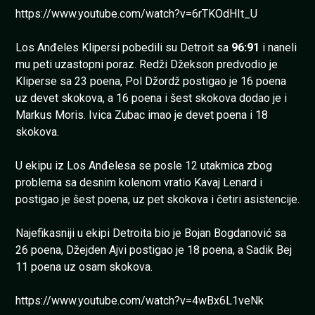
https://www.youtube.com/watch?v=6rTKOdHIt_U
Los Anđeles Klipersi pobedili su Detroit sa
96:91
i naneli
mu peti uzastopni poraz. Redži Džekson predvodio je
Kliperse sa 23 poena, Pol Džordž postigao je 16 poena
uz devet skokova, a 16 poena i šest skokova dodao je i
Markus Moris. Ivica Zubac imao je devet poena i 18
skokova.
U ekipu iz Los Anđelesa se posle 12 utakmica zbog
problema sa desnim kolenom vratio Kavaj Lenard i
postigao je šest poena, uz pet skokova i četiri asistencije.
Najefikasniji u ekipi Detroita bio je Bojan Bogdanović sa
26 poena, Džejden Ajvi postigao je 18 poena, a Sadik Bej
11 poena uz osam skokova.
https://www.youtube.com/watch?v=4wBx6L1veNk