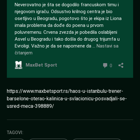
https://www.maxbetsport.rs/haos-u-istanbulu-trener-
barselone-oterao-kalinica-u-svlacionicu-posvadjali-se-
usred-meca-398889/
TAGOVI: