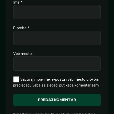
Ime
*
E-pošta
*
Veb mesto
Sačuvaj moje ime, e-poštu i veb mesto u ovom
pregledaču veba za sledeći put kada komentarišem.