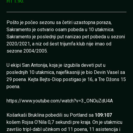
H1 1.90.
Pošto je počeo sezonu sa četiri uzastopna poraza,
Sakramento je ostvario osam pobeda u 10 utakmica.
Sakramento je poslednji put nanizao pet pobeda u sezoni
2020/2021, a niz od šest trijumfa klub nije imao od
sezone 2004/2005.
U ekipi San Antonija, koja je izgubila deveti put u
poslednjih 10 utakmica, najefikasniji je bio Devin Vasel sa
29 poena. Kejta Bejts-Diop postigao je 16, a Tre Džons 15
poena.
https://www.youtube.com/watch?v=3_ONOuZdU4A
Košarkaši Bruklina pobedili su Portland sa
109:107
košem Rojsa O’Nila 0,7 sekundi pre kraja. On je utakmicu
završio tripl-dabl učinkom od 11 poena, 11 asistencija i