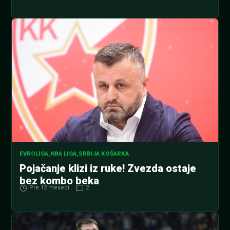
EVROLIGA
,
NBA LIGA
,
SRBIJA KOŠARKA
Pojačanje klizi iz ruke! Zvezda ostaje
bez kombo beka
Pre 12 meseci
2