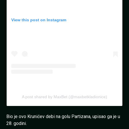
View this post on Instagram
A post shared by MaxBet (@maxbetkladionice)
Bio je ovo Krunićev debi na golu Partizana, upisao ga je u
28. godini.