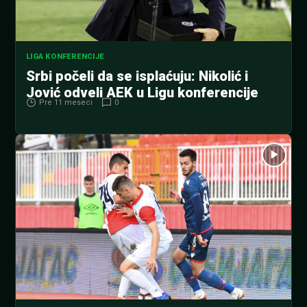
LIGA KONFERENCIJE
Srbi počeli da se isplaćuju: Nikolić i
Jović odveli AEK u Ligu konferencije
Pre 11 meseci
0