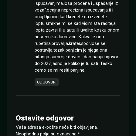
ispucavanjima,losa procena i „ispadanje iz
voza“,ocajna neprecizna ispucavanja,ti i
onaj Djuricic kad krenete da izvedete
loptu,smrkne mi se kad vidim sta radite,a
lopta zavrsi ili u autu ili uvalite kosku onom
nesrecniku Jurcevicu. Kakva je ono
rupetina,provalija,krater,spor,lose se
postavlja,tezak panj,cim je njega ona
bitanga samroje doveo i dao panju ugovor
do 2027,jasno je koliko je tu sati. Tesko
cemo se mi resiti panjine.
ODGOVORI
Ostavite odgovor
Vaša adresa e-pošte neće biti objavljena.
Neophodna polja su označena
*