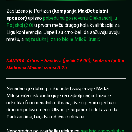
Zasluženo je Partizan
(kompanija MaxBet zlatni
sponzor)
upisao
pobedu na gostovanju Oleksandriji u
Poljskoj (2:0)
u prvom meču drugog kola kvalifikacija za
Ligu konferencjia. Uspeli su crno-beli da sačuvaju svoju
mrežu, a
najzaslužniji za to bio je Miloš Krunić.
DANSKA: Arhus – Randers (petak 19.00), kvota na tip X u
kladionici Maxbet iznosi 3.25
Nenadano je dobio priliku usled suspenzije Marka
Miloševića i iskoristio ju je na najbolji način. Imao je
nekoliko fenomenalnih odbrana, dve u prvom i jednu u
drugom poluvremenu. Ulivao je sigurnost i dokazao da
Partizan ima, bar, dva odlična golmana.
Neposredno po završetku utakmice
nije krio zadovoljstvo