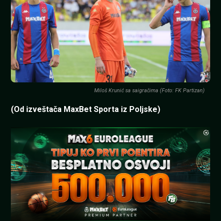
Miloš Krunić sa saigračima (Foto: FK Partizan)
(Od izveštača MaxBet Sporta iz Poljske)