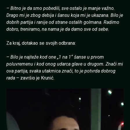
– Bitno je da smo pobedili, sve ostalo je manje važno.
Drago mi je zbog debija i šansu koja mi je ukazana. Bilo je
dobrih partija i ranije od strane ostalih golmana. Radimo
dobro, treniramo, na nama je da damo sve od sebe.
Za kraj, dotakao se svojih odbrana:
–
Bilo je najteže kod one „1 na 1“ šanse u prvom
poluvremenu i kod onog udarca glave u drugom. Znači mi
ova partija, svaka utakmica znači, to je potvrda dobrog
rada
– završio je Krunić.
Pregledač
video
zapisa