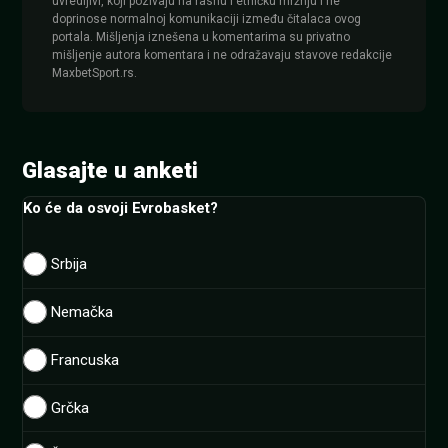
uvredljivi, koji pozivaju na rasnu i etničku mržnju i ne
doprinose normalnoj komunikaciji između čitalaca ovog
portala. Mišljenja iznešena u komentarima su privatno
mišljenje autora komentara i ne odražavaju stavove redakcije
MaxbetSport.rs.
Glasajte u anketi
Ko će da osvoji Evrobasket?
Srbija
Nemačka
Francuska
Grčka