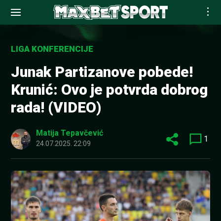
Skip
to
LIGA KONFERENCIJE
content
Junak Partizanove pobede!
Krunić: Ovo je potvrda dobrog
rada! (VIDEO)
Matija Tepavčević
1
24.07.2025. 22:09