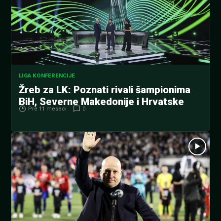
LIGA KONFERENCIJE
Žreb za LK: Poznati rivali šampionima
BiH, Severne Makedonije i Hrvatske
Pre 11 meseci
0