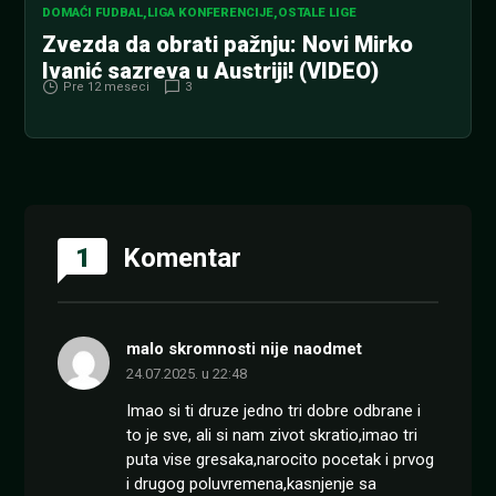
DOMAĆI FUDBAL
,
LIGA KONFERENCIJE
,
OSTALE LIGE
Zvezda da obrati pažnju: Novi Mirko
Ivanić sazreva u Austriji! (VIDEO)
Pre 12 meseci
3
1
Komentar
malo skromnosti nije naodmet
24.07.2025. u 22:48
Imao si ti druze jedno tri dobre odbrane i
to je sve, ali si nam zivot skratio,imao tri
puta vise gresaka,narocito pocetak i prvog
i drugog poluvremena,kasnjenje sa