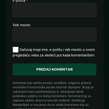
E-pošta
*
Veb mesto
Sačuvaj moje ime, e-poštu i veb mesto u ovom
pregledaču veba za sledeći put kada komentarišem.
Komentari koji sadrže psovke, uvredljive, vulgarne, preteće,
rasističke ili šovinističke poruke neće biti objavljeni. Strogo je
zabranjeno lažno predstavljanje, tj. ostavljanje lažnih
podataka u poljima za slanje komentara. Komentari koji su
napisani velikim slovima neće biti odobreni. Redakcija
MaxbetSport.rs ima pravo da ne odobri komentare koji su