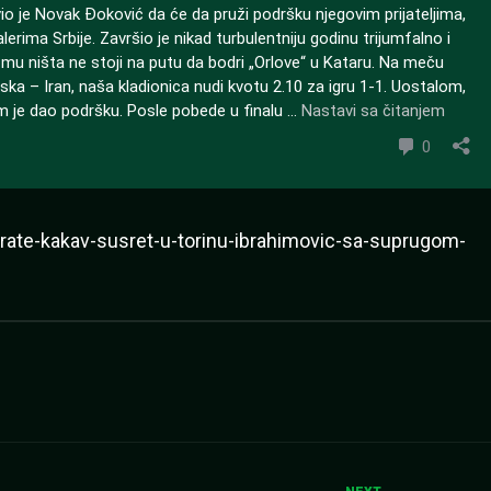
brate-kakav-susret-u-torinu-ibrahimovic-sa-suprugom-