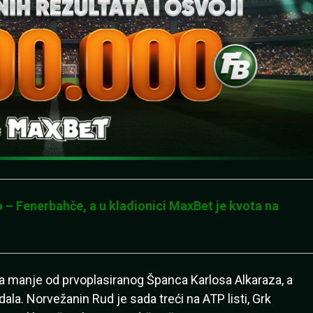
– Fenerbahče, a u kladionici MaxBet je kvota na
a manje od prvoplasiranog Španca Karlosa Alkaraza, a
a. Norvežanin Rud je sada treći na ATP listi, Grk