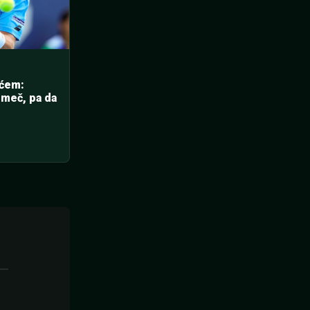
ićem:
meč, pa da