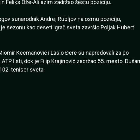
in Feliks Ože-Alijazim zadržao šestu poziciju.
egov sunarodnik Andrej Rubljov na osmu poziciju,
ok je sezonu kao deseti igrač sveta završio Poljak Hubert
 Miomir Kecmanović i Laslo Đere su napredovali za po
ATP listi, dok je Filip Krajinović zadržao 55. mesto. Duša
 102. teniser sveta.