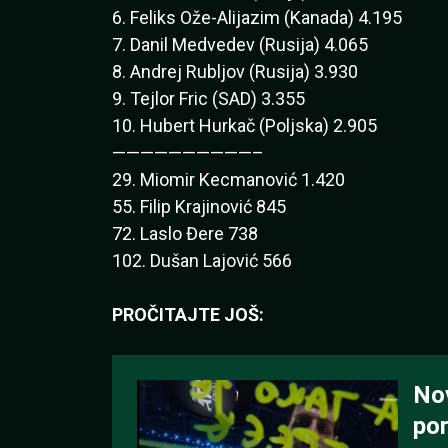
6. Feliks Ože-Alijazim (Kanada) 4.195
7. Danil Medvedev (Rusija) 4.065
8. Andrej Rubljov (Rusija) 3.930
9. Tejlor Fric (SAD) 3.355
10. Hubert Hurkač (Poljska) 2.905
——————————–
29. Miomir Kecmanović 1.420
55. Filip Krajinović 845
72. Laslo Đere 738
102. Dušan Lajović 566
PROČITAJTE JOŠ: