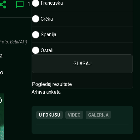
Francuska
1
Grčka
Španija
Foto: Beta/AP)
Ostali
a
ao
Pogledaj rezultate
Arhiva anketa
U FOKUSU
VIDEO
GALERIJA