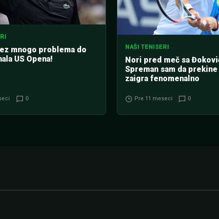
RI
NAŠI TENISERI
bez mnogo problema do
nala US Opena!
Nori pred meč sa Đokov
Spreman sam da prekine 
zaigra fenomenalno
seci
0
Pre 11 meseci
0