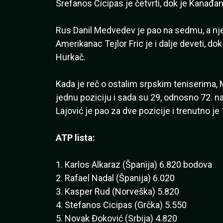
Srefanos Cicipas je četvrti, dok je Kanađan
Rus Danil Medvedev je pao na sedmu, a nj
Amerikanac Tejlor Fric je i dalje deveti, d
Hurkač.
Kada je reč o ostalim srpskim teniserima,
jednu poziciju i sada su 29, odnosno 72. na 
Lajović je pao za dve pozicije i trenutno je
ATP lista:
1. Karlos Alkaraz (Španija) 6.820 bodova
2. Rafael Nadal (Španija) 6.020
3. Kasper Rud (Norveška) 5.820
4. Stefanos Cicipas (Grčka) 5.550
5. Novak Đoković (Srbija) 4.820