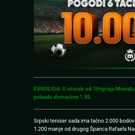
EVROLIGA: U utorak od 19 igraju Monako 
pobedu domaćina 1.85.
Srpski teniser sada ima tačno 2.000 bodov
1.200 manje od drugog Španca Rafaela Nadal