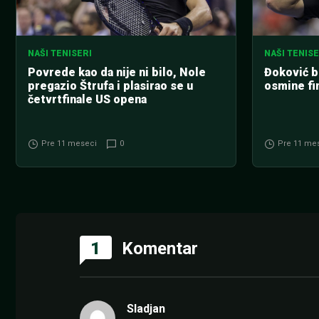
NAŠI TENISERI
NAŠI TENISE
Povrede kao da nije ni bilo, Nole
Đoković 
pregazio Štrufa i plasirao se u
osmine fi
četvrtfinale US opena
Pre 11 meseci
0
Pre 11 me
1
Komentar
Sladjan