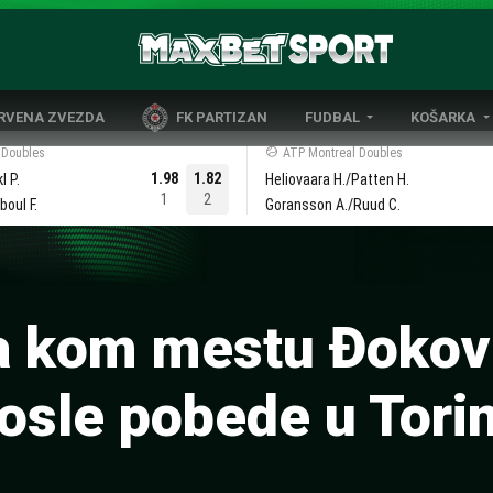
CRVENA ZVEZDA
FK PARTIZAN
FUDBAL
KOŠARKA
DOMAĆI FUDBAL
EVROLIGA
 Doubles
ATP Montreal Doubles
1.98
1.82
l P.
Heliovaara H./Patten H.
LIGE PETICE
ABA LIGA
1
2
oul F.
Goransson A./Ruud C.
EVROPSKA TAKMIČENJA
NBA LIGA
OSTALE LIGE
REPREZENT
REPREZENTATIVNI FUDBAL
 kom mestu Đokov
osle pobede u Tori