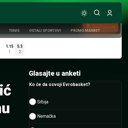
Otvori ponudu
TENIS
OSTALI SPORTOVI
PROMO MAXBET
1.15
5.3
1
2
ATIVNA KOŠARKA
Glasajte u anketi
ić
Ko će da osvoji Evrobasket?
Srbija
nu
Nemačka