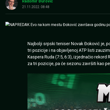
Radomir Đurović
21.11.2022. 08:48
Najbolji srpski teniser Novak Đoković je, 
tri pozicije i na objavljenoj ATP listi zau
Kaspera Ruda (7:5, 6:3), izjednačio rekord 
za tri pozicije, pa će sezonu završiti kao 