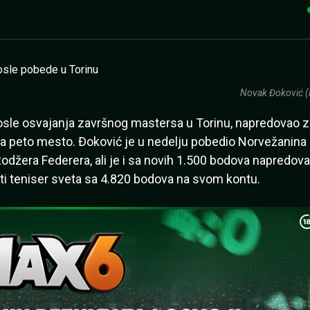
Novak Đoković (
posle osvajanja završnog mastersa u Torinu, napredovao z
zima peto mesto. Đoković je u nedelju pobedio Norvežanina
Rodžera Federera, ali je i sa novih 1.500 bodova napredov
peti teniser sveta sa 4.820 bodova na svom kontu.