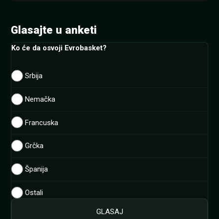
Glasajte u anketi
Ko će da osvoji Evrobasket?
Srbija
Nemačka
Francuska
Grčka
Španija
Ostali