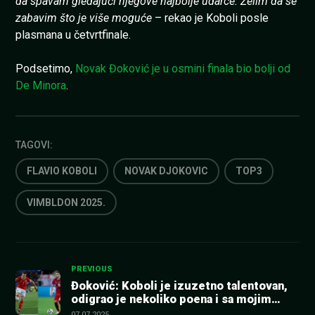
da spavam gledajući njegove najbolje udarce. Želim da se
zabavim što je više moguće
– rekao je Koboli posle
plasmana u četvrtfinale.
Podsetimo,
Novak Đoković je u osmini finala bio bolji od
De Minora
.
TAGOVI:
FLAVIO KOBOLI
NOVAK DJOKOVIC
TOP3
VIMBLDON 2025.
Kretanje
PREVIOUS
Đoković: Koboli je izuzetno talentovan,
odigrao je nekoliko poena i sa mojim
članka
Stefanom
07.07.2025.