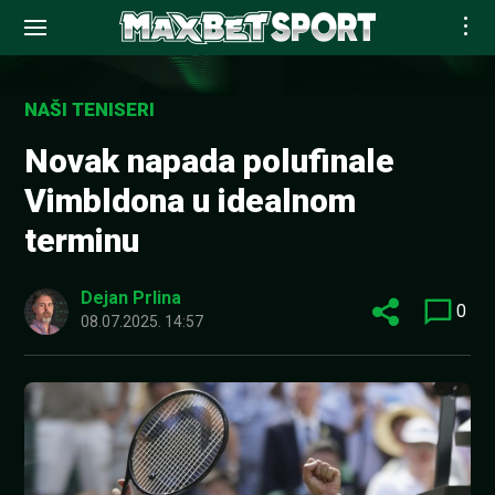
Skip
to
NAŠI TENISERI
content
Novak napada polufinale
Vimbldona u idealnom
terminu
Dejan Prlina
0
08.07.2025. 14:57