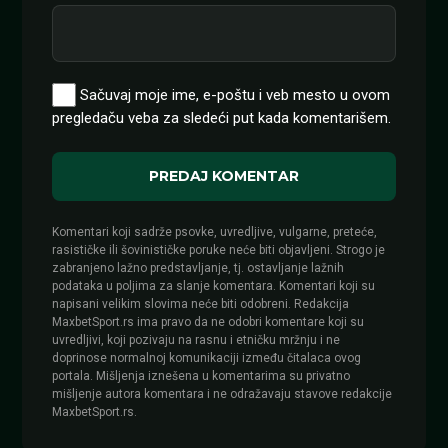
Sačuvaj moje ime, e-poštu i veb mesto u ovom
pregledaču veba za sledeći put kada komentarišem.
Komentari koji sadrže psovke, uvredljive, vulgarne, preteće,
rasističke ili šovinističke poruke neće biti objavljeni. Strogo je
zabranjeno lažno predstavljanje, tj. ostavljanje lažnih
podataka u poljima za slanje komentara. Komentari koji su
napisani velikim slovima neće biti odobreni. Redakcija
MaxbetSport.rs ima pravo da ne odobri komentare koji su
uvredljivi, koji pozivaju na rasnu i etničku mržnju i ne
doprinose normalnoj komunikaciji između čitalaca ovog
portala. Mišljenja iznešena u komentarima su privatno
mišljenje autora komentara i ne odražavaju stavove redakcije
MaxbetSport.rs.