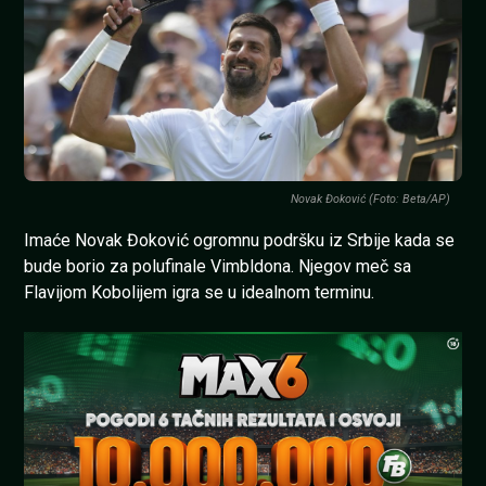
Novak Đoković (Foto: Beta/AP)
Imaće Novak Đoković ogromnu podršku iz Srbije kada se
bude borio za polufinale Vimbldona. Njegov meč sa
Flavijom Kobolijem igra se u idealnom terminu.