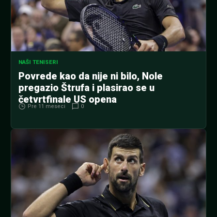
NAŠI TENISERI
Povrede kao da nije ni bilo, Nole
pregazio Štrufa i plasirao se u
četvrtfinale US opena
Pre 11 meseci
0