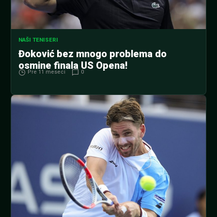
NAŠI TENISERI
Đoković bez mnogo problema do
osmine finala US Opena!
Pre 11 meseci
0