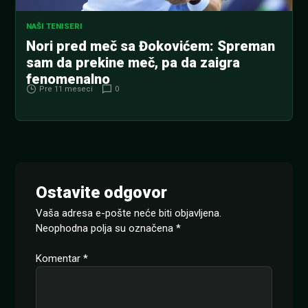
NAŠI TENISERI
Nori pred meč sa Đokovićem: Spreman
sam da prekine meč, pa da zaigra
fenomenalno
Pre 11 meseci
0
Ostavite odgovor
Vaša adresa e-pošte neće biti objavljena.
Neophodna polja su označena
*
Komentar
*