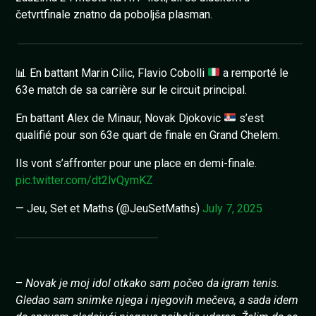
četvrtfinale znatno da poboljša plasman.
📊
En battant Marin Cilic, Flavio Cobolli
a remporté le
63e match de sa carrière sur le circuit principal.
En battant Alex de Minaur, Novak Djokovic
s’est
qualifié pour son 63e quart de finale en Grand Chelem.
Ils vont s’affronter pour une place en demi-finale.
pic.twitter.com/dt2lvQymKZ
— Jeu, Set et Maths (@JeuSetMaths)
July 7, 2025
–
Novak je moj idol otkako sam počeo da igram tenis.
Gledao sam snimke njega i njegovih mečeva, a sada idem