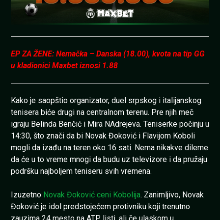
EP ZA ŽENE: Nemačka – Danska (18.00), kvota na tip GG
u kladionici Maxbet iznosi 1.88
Kako je saopštio organizator, duel srpskog i italijanskog
tenisera biće drugi na centralnom terenu. Pre njih meč
igraju Belinda Benčić i Mira NAdrejeva. Teniserke počinju u
14:30, što znači da bi Novak Đoković i Flavijom Koboli
mogli da izađu na teren oko 16 sati. Nema nikakve dileme
da će u to vreme mnogi da budu uz televizore i da pružaju
podršku najboljem teniseru svih vremena.
Izuzetno
Novak Đoković ceni Kobolija
. Zanimljivo, Novak
Đoković je idol predstojećem protivniku koji trenutno
zauzima 24 mesto na ATP listi, ali če ulaskom u