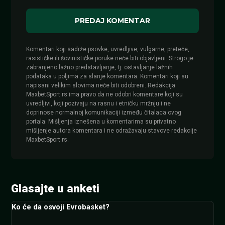
Komentari koji sadrže psovke, uvredljive, vulgarne, preteće,
rasističke ili šovinističke poruke neće biti objavljeni. Strogo je
zabranjeno lažno predstavljanje, tj. ostavljanje lažnih
podataka u poljima za slanje komentara. Komentari koji su
napisani velikim slovima neće biti odobreni. Redakcija
MaxbetSport.rs ima pravo da ne odobri komentare koji su
uvredljivi, koji pozivaju na rasnu i etničku mržnju i ne
doprinose normalnoj komunikaciji između čitalaca ovog
portala. Mišljenja iznešena u komentarima su privatno
mišljenje autora komentara i ne odražavaju stavove redakcije
MaxbetSport.rs.
Glasajte u anketi
Ko će da osvoji Evrobasket?