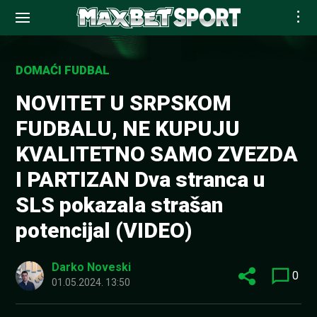
Skip
to
DOMAĆI FUDBAL
content
NOVITET U SRPSKOM
FUDBALU, NE KUPUJU
KVALITETNO SAMO ZVEZDA
I PARTIZAN Dva stranca u
SLS pokazala strašan
potencijal (VIDEO)
Darko Noveski
0
01.05.2024. 13:50