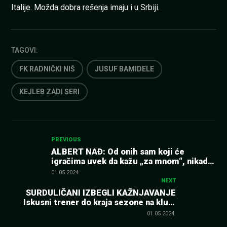
Italije. Možda dobra rešenja imaju i u Srbiji.
TAGOVI:
FK RADNIČKI NIŠ
JUSUF BAMIDELE
KEJLEB ZADI SERI
Kretanje
PREVIOUS
ALBERT NAĐ: Od onih sam koji će
igračima uvek da kažu „za mnom“, nikada
članka
„juriš“! Svesni smo da nam je TSC prišao
01.05.2024.
na četiri boda!
NEXT
SURDULIČANI IZBEGLI KAŽNJAVANJE
Iskusni trener do kraja sezone na klupi
Radnika
01.05.2024.