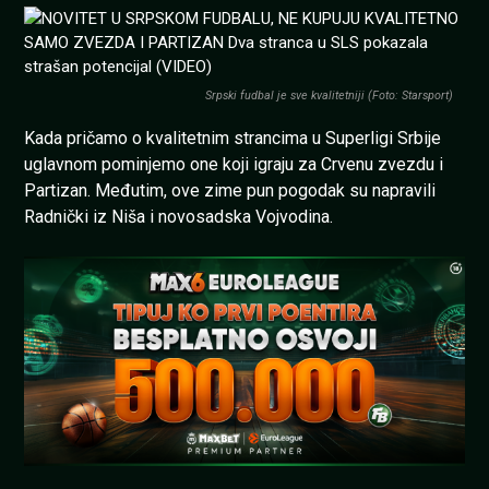
Srpski fudbal je sve kvalitetniji (Foto: Starsport)
Kada pričamo o kvalitetnim strancima u Superligi Srbije
uglavnom pominjemo one koji igraju za Crvenu zvezdu i
Partizan. Međutim, ove zime pun pogodak su napravili
Radnički iz Niša i novosadska Vojvodina.