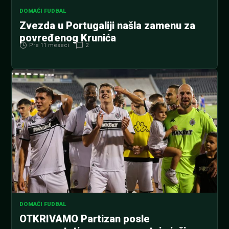
DOMAĆI FUDBAL
Zvezda u Portugaliji našla zamenu za
povređenog Krunića
Pre 11 meseci
2
DOMAĆI FUDBAL
OTKRIVAMO Partizan posle