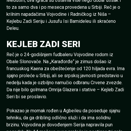
Međutim, dva igrača su ostavila više nego dobar utisak i
to za samo dva i po meseca provedena u Srbiji. Reč je o
krilnim napadačima Vojvodine i Radničkog iz Niša –
Kejlebu Zadi Seriju i Jusufu Isi Bamideleu ili skraćeno
Deleu.
KEJLEB ZADI SERI
Reč je o 24-godišnjem fudbaleru Vojvodine rodom iz
Obale Slonovače. Na „Karađorđe“ je zimus došao iz
francuskog Kaena za obeštećenje od 120 hiljada evra. Ima
sjajno proleće u Srbiji, ali se srpskoj javnosti predstavio u
nedelju kada je ozbiljno namučio odbranu Crvene zvezde.
Da nije bilo golmana Omrija Glazera i stative – Kejleb Zadi
Seri bi se proslavio.
Pokazao je momak rođen u Agbeileu da poseduje sjajnu
tehniku, da ga dribling odlično služi i da ima solidnu
brzinu. Vojvodina je dovođenjem Serija napravila pun