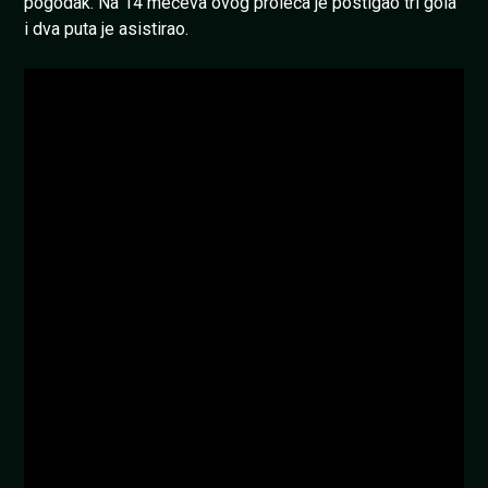
pogodak. Na 14 mečeva ovog proleća je postigao tri gola
i dva puta je asistirao.