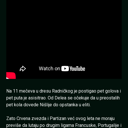
Na 11 mečeva u dresu Radničkog je postigao pet golova i
pet puta je asisitrao. Od Delea se očekuje da u preostalih
pet kola dovede Nišlije do opstanka u eliti.
Zato Crvena zvezda i Partizan već ovog leta ne moraju
previše da lutaju po drugim ligama Francuske, Portugalije i