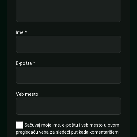
Ime
*
E-pošta
*
Veb mesto
Sačuvaj moje ime, e-poštu i veb mesto u ovom
pregledaču veba za sledeći put kada komentarišem.