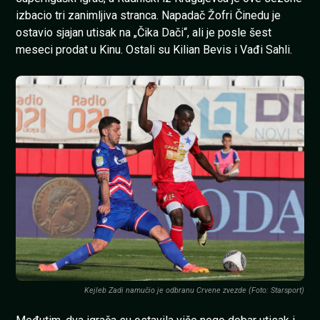
izbacio tri zanimljiva stranca. Napadač Žofri Činedu je
ostavio sjajan utisak na „Čika Dači“, ali je posle šest
meseci prodat u Kinu. Ostali su Kilian Bevis i Vađi Sahli.
Kejleb Zadi namučio je odbranu Crvene zvezde (Foto: Starsport)