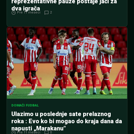
reprezentativne pauze postaje jači za
dva igrača
Pre 11 meseci
2
DOMAĆI FUDBAL
Ulazimo u poslednje sate prelaznog
roka : Evo ko bi mogao do kraja dana da
napusti „Marakanu“
Pre 11 meseci
0