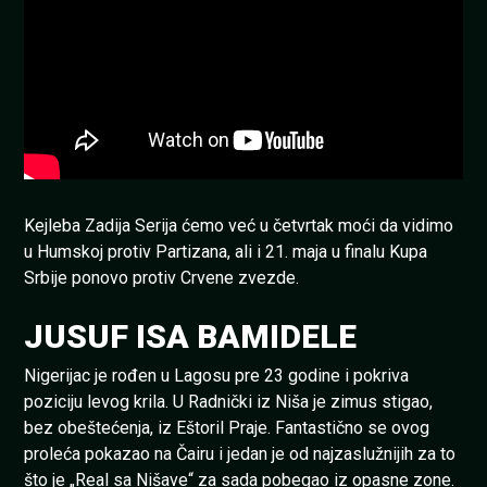
Kejleba Zadija Serija ćemo već u četvrtak moći da vidimo
u Humskoj protiv Partizana, ali i 21. maja u finalu Kupa
Srbije ponovo protiv Crvene zvezde.
JUSUF ISA BAMIDELE
Nigerijac je rođen u Lagosu pre 23 godine i pokriva
poziciju levog krila. U Radnički iz Niša je zimus stigao,
bez obeštećenja, iz Eštoril Praje. Fantastično se ovog
proleća pokazao na Čairu i jedan je od najzaslužnijih za to
što je „Real sa Nišave“ za sada pobegao iz opasne zone.