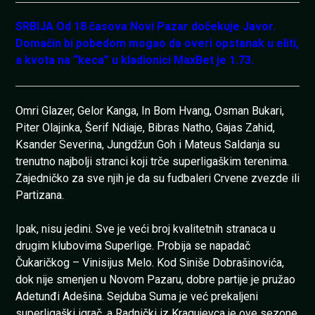
SRBIJA Od 18 časova Novi Pazar dočekuje Javor.
Domaćin bi pobedom mogao da overi opstanak u eliti,
a kvota na “keca” u kladionici MaxBet je 1.73.
Omri Glazer, Gelor Kanga, In Bom Hvang, Osman Bukari,
Piter Olajinka, Šerif Ndiaje, Bibras Natho, Gajas Zahid,
Ksander Severina, Jungdžun Goh i Mateus Saldanja su
trenutno najbolji stranci koji trče superligaškim terenima.
Zajedničko za sve njih je da su fudbaleri Crvene zvezde ili
Partizana.
Ipak, nisu jedini. Sve je veći broj kvalitetnih stranaca u
drugim klubovima Superlige. Probija se napadač
Čukaričkog – Vinisijus Melo. Kod Siniše Dobrašinovića,
dok nije smenjen u Novom Pazaru, dobre partije je pružao
Adetunđi Adešina. Sejduba Suma je već prekaljeni
superligaški igrač, a Radnički iz Kragujevca je ove sezone