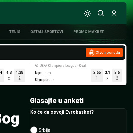
TENIS
OSTALI SPORTOVI
PROMO MAXBET
Otvori ponudu
UEFA Champions League - Qual.
ATIVNA KOŠARKA
.4
4.8
1.38
2.65
3.1
2.6
Nijmegen
1
x
2
1
x
2
Olympiacos
Glasajte u anketi
Bog
Ko će da osvoji Evrobasket?
Srbija