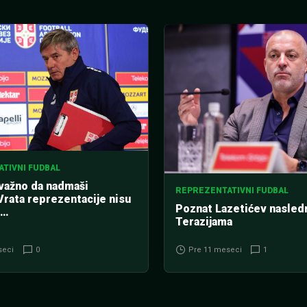
TIVNI FUDBAL
 važno da nadmaši
REPREZENTATIVNI FUDBAL
Vrata reprezentacije nisu
Poznat Lazetićev nasledn
a…
Terazijama
seci
0
Pre 11 meseci
1