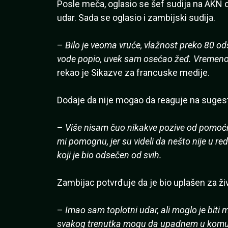
Posle meča, oglasio se šef sudija na AKN o
udar. Sada se oglasio i zambijski sudija.
–
Bilo je veoma vruće, vlažnost preko 80 od
vode popio, uvek sam osećao žeđ. Vremen
rekao je Sikazve za francuske medije.
Dodaje da nije mogao da reaguje na sugest
–
Više nisam čuo nikakve pozive od pomoćni
mi pomognu, jer su videli da nešto nije u r
koji je bio odsečen od svih.
Zambijac potvrđuje da je bio uplašen za ži
–
Imao sam toplotni udar, ali moglo je biti
svakog trenutka mogu da upadnem u komu.