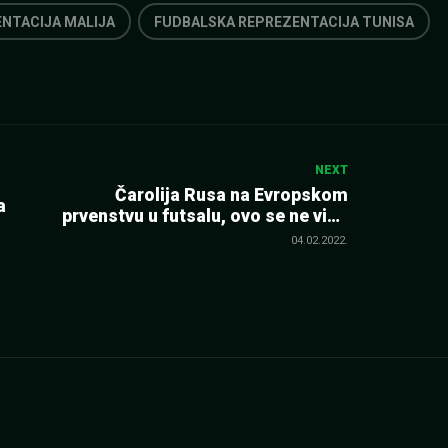
NTACIJA MALIJA
FUDBALSKA REPREZENTACIJA TUNISA
NEXT
Čarolija Rusa na Evropskom
a
prvenstvu u futsalu, ovo se ne viđa
svakog dana (VIDEO)
04.02.2022.