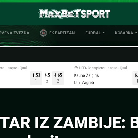
CRVENA ZVEZDA
FK PARTIZAN
FUDBAL
KOŠARKA
DOMAĆI FUDBAL
EVROLIGA
LIGE PETICE
ABA LIGA
EVROPSKA TAKMIČENJA
NBA LIGA
ns League - Qual.
UEFA Champions League - Qual.
OSTALE LIGE
REPREZENT
1.53
4.5
4.65
6
Kauno Zalgiris
1
x
2
Din. Zagreb
REPREZENTATIVNI FUDBAL
TAR IZ ZAMBIJE: 