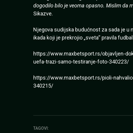
dogodilo bilo je veoma opasno. Mislim da m
Sikazve.
Njegova sudijska budućnost za sada je u magl
ikada koji je prekrojio „sveta“ pravila fudbal
https://www.maxbetsport.rs/objavljen-do
uefa-trazi-samo-testiranje-foto-340223/
https://www.maxbetsport.rs/pioli-nahvalio
340215/
TAGOVI: