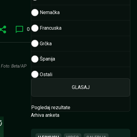
Nemačka
Francuska
0
Grčka
Španija
Foto: Beta/AP
Ostali
Pogledaj rezultate
Arhiva anketa