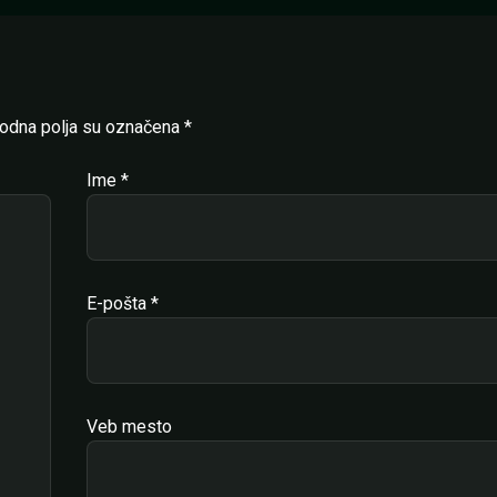
dna polja su označena
*
Ime
*
E-pošta
*
Veb mesto