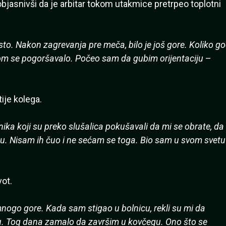
bjasnivši da je arbitar tokom utakmice pretrpeo toplotni
sto. Nakon zagrevanja pre meča, bilo je još gore. Koliko g
om se pogoršavalo. Počeo sam da gubim orijentaciju
–
ije kolega.
ka koji su preko slušalica pokušavali da mi se obrate, da
edu. Nisam ih čuo i ne sećam se toga. Bio sam u svom svetu
vot.
 mnogo gore. Kada sam stigao u bolnicu, rekli su mi da
 Tog dana zamalo da završim u kovčegu. Ono što se