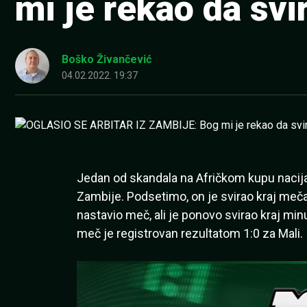
mi je rekao da svi
Boško Živančević
04.02.2022. 19:37
Jedan od skandala na Afričkom kupu nacija 
Zambije. Podsetimo, on je svirao kraj meča
nastavio meč, ali je ponovo svirao kraj minu
meč je registrovan rezultatom 1:0 za Mali.