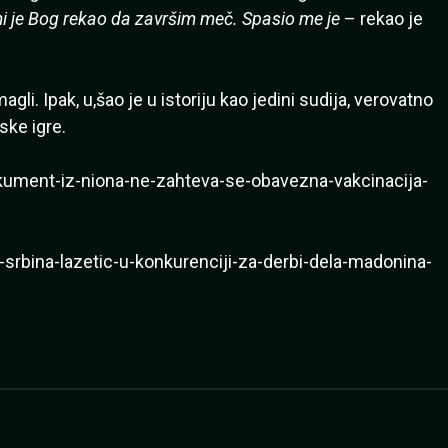
i je Bog rekao da završim meč. Spasio me je
– rekao je
i. Ipak, u,šao je u istoriju kao jedini sudija, verovatno
ske igre.
kument-iz-niona-ne-zahteva-se-obavezna-vakcinacija-
-srbina-lazetic-u-konkurenciji-za-derbi-dela-madonina-