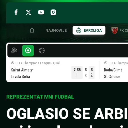
NAJNOVIJE
EVROLIGA
FK 
Skip
to
content
UEFA Champions League - Qual.
UEFA Champio
2.35
3
3
Kairat Almaty
Bodo/Glimt
1
x
2
Levski Sofia
St.Gilloise
REPREZENTATIVNI FUDBAL
OGLASIO SE ARBI