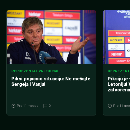
REPREZENTATIVNI FUDBAL
REPREZENTA
Piksi pojasnio situaciju: Ne mešajte
Piksiju je
Sergeja i Vanju!
Letoniju! 
zatvoren
Pre 11 meseci
0
Pre 11 me