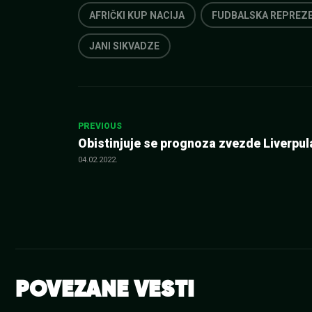
AFRIČKI KUP NACIJA
FUDBALSKA REPREZE
JANI SIKVADZE
Kretanje
PREVIOUS
Obistinjuje se prognoza zvezde Liverpul
članka
04.02.2022.
POVEZANE VESTI