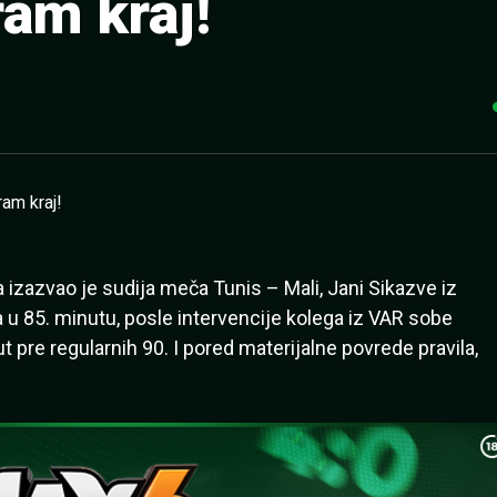
ram kraj!
izazvao je sudija meča Tunis – Mali, Jani Sikazve iz
 u 85. minutu, posle intervencije kolega iz VAR sobe
t pre regularnih 90. I pored materijalne povrede pravila,