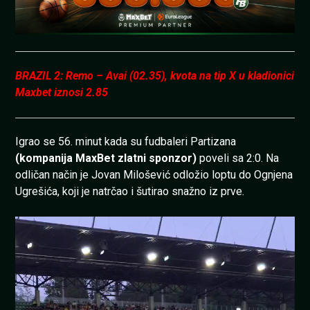
BRAZIL 2: Remo – Avai (02.35), kvota na tip X u kladionici
Maxbet iznosi 2.85
Igrao se 56. minut kada su fudbaleri Partizana
(kompanija MaxBet zlatni sponzor)
poveli sa 2:0. Na
odličan način je Jovan Milošević odložio loptu do Ognjena
Ugrešića, koji je natrčao i šutirao snažno iz prve.
Pregledač
video
zapisa