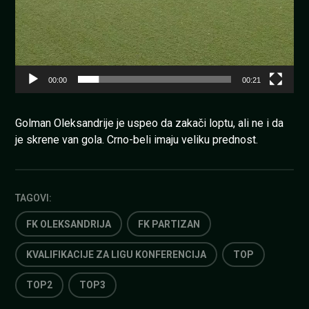
00:00
00:21
Golman Oleksandrije je uspeo da zakači loptu, ali ne i da
je skrene van gola. Crno-beli imaju veliku prednost.
TAGOVI:
FK OLEKSANDRIJA
FK PARTIZAN
KVALIFIKACIJE ZA LIGU KONFERENCIJA
TOP
TOP2
TOP3