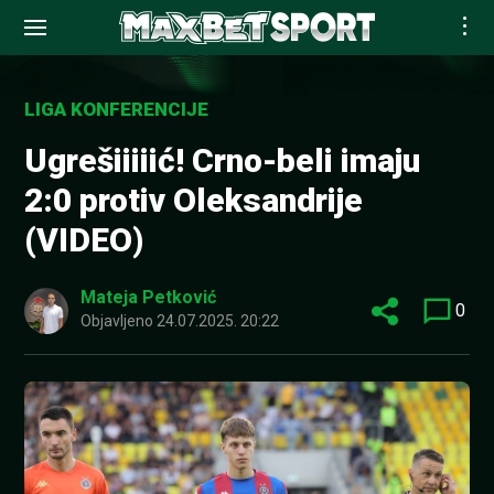
Skip
to
LIGA KONFERENCIJE
content
Ugrešiiiiić! Crno-beli imaju
2:0 protiv Oleksandrije
(VIDEO)
Mateja Petković
0
Objavljeno
24.07.2025. 20:22