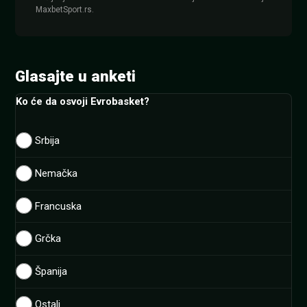
MaxbetSport.rs.
Glasajte u anketi
Ko će da osvoji Evrobasket?
Srbija
Nemačka
Francuska
Grčka
Španija
Ostali