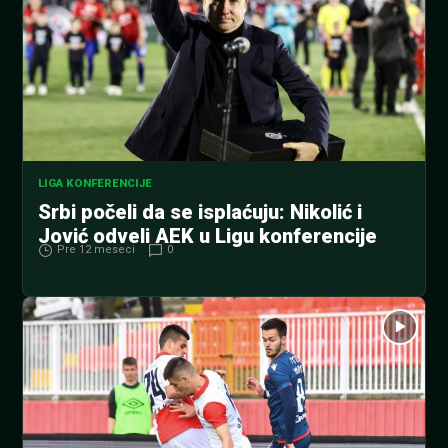
LIGA KONFERENCIJE
Srbi počeli da se isplaćuju: Nikolić i
Jović odveli AEK u Ligu konferencije
Pre 12 meseci
0