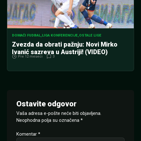
DOMAĆI FUDBAL
,
LIGA KONFERENCIJE
,
OSTALE LIGE
Zvezda da obrati pažnju: Novi Mirko
Ivanić sazreva u Austriji! (VIDEO)
Pre 12 meseci
3
Ostavite odgovor
Vaša adresa e-pošte neće biti objavljena.
Neophodna polja su označena
*
Komentar
*