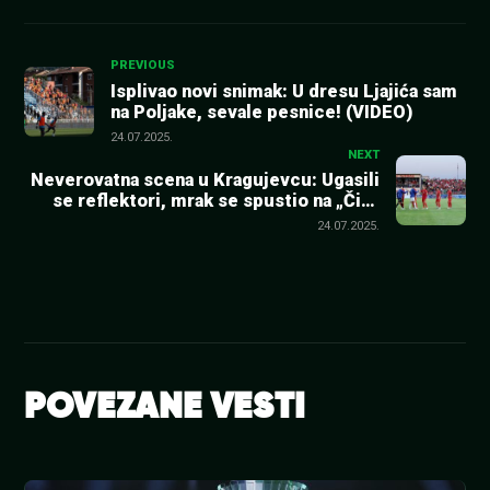
Kretanje
PREVIOUS
Isplivao novi snimak: U dresu Ljajića sam
na Poljake, sevale pesnice! (VIDEO)
članka
24.07.2025.
NEXT
Neverovatna scena u Kragujevcu: Ugasili
se reflektori, mrak se spustio na „Čika
Daču“!
24.07.2025.
POVEZANE VESTI