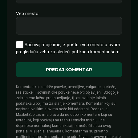
Veb mesto
Sačuvaj moje ime, e-poštu i veb mesto u ovom
pregledaču veba za sledeći put kada komentarišem.
Komentari koji sadrže psovke, uvredljive, vulgarne, preteće,
rasističke ili šovinističke poruke neće biti objavljeni. Strogo je
zabranjeno lažno predstavljanje, tj. ostavljanje lažnih
podataka u poljima za slanje komentara. Komentari koji su
napisani velikim slovima neće biti odobreni. Redakcija
MaxbetSport.rs ima pravo da ne odobri komentare koji su
uvredljivi, koji pozivaju na rasnu i etničku mržnju i ne
doprinose normalnoj komunikaciji između čitalaca ovog
portala. Mišljenja iznešena u komentarima su privatno
mišljenje autora komentara i ne odražavaju stavove redakcije