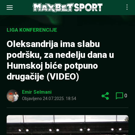
Skip
to
LIGA KONFERENCIJE
content
Oleksandrija ima slabu
podršku, za nedelju dana u
Humskoj biće potpuno
drugačije (VIDEO)
Emir Selmani
0
Objavljeno
24.07.2025. 18:54