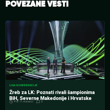
POVEZANE VESTI
LIGA KONFERENCIJE
Žreb za LK: Poznati rivali šampionima
BiH, Severne Makedonije i Hrvatske
Pre 11 meseci
0