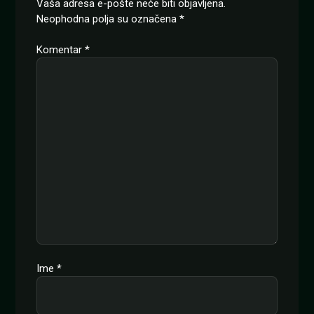
Vaša adresa e-pošte neće biti objavljena.
Neophodna polja su označena
*
Komentar
*
Ime
*