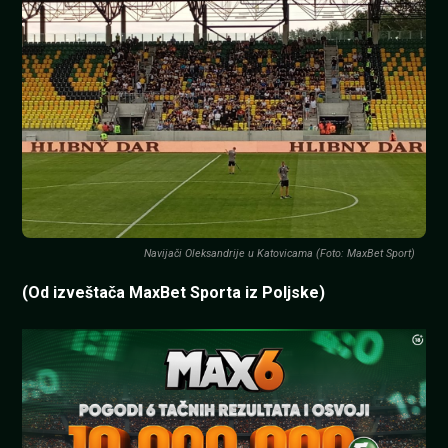
Navijači Oleksandrije u Katovicama (Foto: MaxBet Sport)
(Od izveštača MaxBet Sporta iz Poljske)