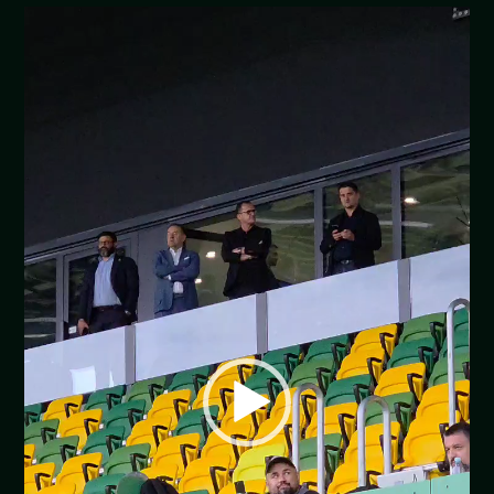
Pregledač
video
zapisa