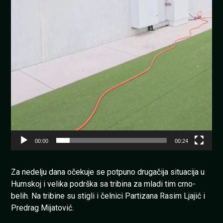
00:00
00:24
Za nedelju dana očekuje se potpuno drugačija situacija u
Humskoj i velika podrška sa tribina za mladi tim crno-
belih. Na tribine su stigli i čelnici Partizana Rasim Ljajić i
Predrag Mijatović.