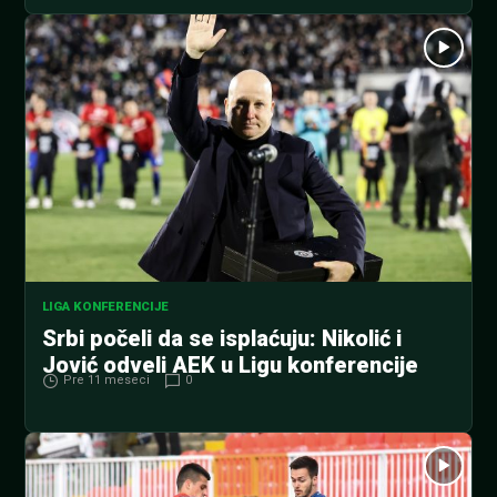
LIGA KONFERENCIJE
Srbi počeli da se isplaćuju: Nikolić i
Jović odveli AEK u Ligu konferencije
Pre 11 meseci
0