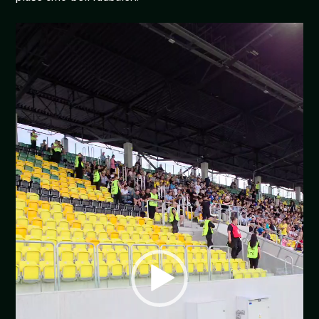
Pregledač
video
zapisa