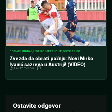
DOMAĆI FUDBAL
,
LIGA KONFERENCIJE
,
OSTALE LIGE
Zvezda da obrati pažnju: Novi Mirko
Ivanić sazreva u Austriji! (VIDEO)
Pre 12 meseci
3
Ostavite odgovor