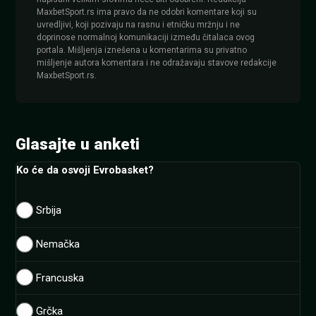
MaxbetSport.rs ima pravo da ne odobri komentare koji su
uvredljivi, koji pozivaju na rasnu i etničku mržnju i ne
doprinose normalnoj komunikaciji između čitalaca ovog
portala. Mišljenja iznešena u komentarima su privatno
mišljenje autora komentara i ne odražavaju stavove redakcije
MaxbetSport.rs.
Glasajte u anketi
Ko će da osvoji Evrobasket?
Srbija
Nemačka
Francuska
Grčka