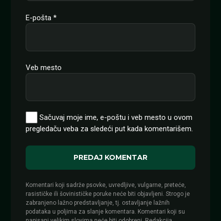
E-pošta
*
Veb mesto
Sačuvaj moje ime, e-poštu i veb mesto u ovom
pregledaču veba za sledeći put kada komentarišem.
Komentari koji sadrže psovke, uvredljive, vulgarne, preteće,
rasističke ili šovinističke poruke neće biti objavljeni. Strogo je
zabranjeno lažno predstavljanje, tj. ostavljanje lažnih
podataka u poljima za slanje komentara. Komentari koji su
napisani velikim slovima neće biti odobreni. Redakcija