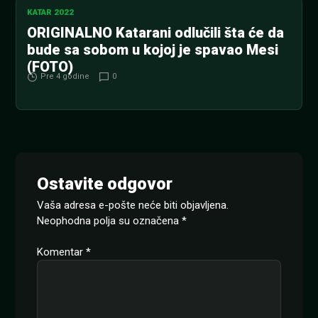
KATAR 2022
ORIGINALNO Katarani odlučili šta će da
bude sa sobom u kojoj je spavao Mesi
(FOTO)
Pre 4 godine
0
Ostavite odgovor
Vaša adresa e-pošte neće biti objavljena.
Neophodna polja su označena
*
Komentar
*