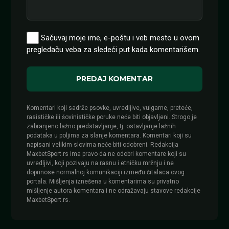
Sačuvaj moje ime, e-poštu i veb mesto u ovom
pregledaču veba za sledeći put kada komentarišem.
Komentari koji sadrže psovke, uvredljive, vulgarne, preteće,
rasističke ili šovinističke poruke neće biti objavljeni. Strogo je
zabranjeno lažno predstavljanje, tj. ostavljanje lažnih
podataka u poljima za slanje komentara. Komentari koji su
napisani velikim slovima neće biti odobreni. Redakcija
MaxbetSport.rs ima pravo da ne odobri komentare koji su
uvredljivi, koji pozivaju na rasnu i etničku mržnju i ne
doprinose normalnoj komunikaciji između čitalaca ovog
portala. Mišljenja iznešena u komentarima su privatno
mišljenje autora komentara i ne odražavaju stavove redakcije
MaxbetSport.rs.