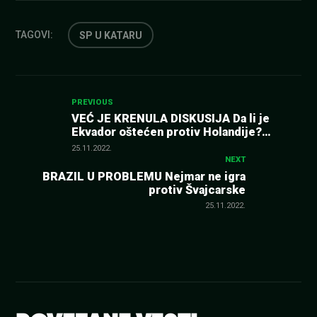
TAGOVI:
SP U KATARU
Kretanje
PREVIOUS
VEĆ JE KRENULA DISKUSIJA Da li je
Ekvador oštećen protiv Holandije?
članka
Procenite sami (VIDEO)
25.11.2022.
NEXT
BRAZIL U PROBLEMU Nejmar ne igra
protiv Švajcarske
25.11.2022.