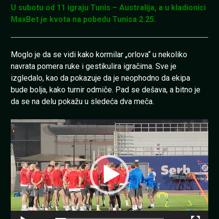
U subotu od 11 igraju Tunis – Australija, a u kladionici
MaxBet je kvota na pobedu Tunisa 2.25.
Moglo je da se vidi kako kormilar „orlova“ u nekoliko
navrata pomera ruke i gestikulira igračima. Sve je
izgledalo, kao da pokazuje da je neophodno da ekipa
bude bolja, kako turnir odmiče. Pad se dešava, a bitno je
da se na delu pokažu u sledeća dva meča.
Pregledač
video
zapisa