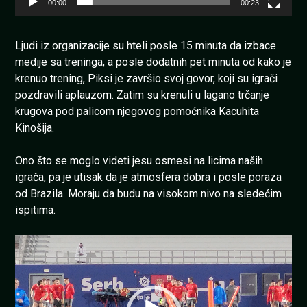
00:00
00:23
Ljudi iz organizacije su hteli posle 15 minuta da izbace
medije sa treninga, a posle dodatnih pet minuta od kako je
krenuo trening, Piksi je završio svoj govor, koji su igrači
pozdravili aplauzom. Zatim su krenuli u lagano trčanje
krugova pod palicom njegovog pomoćnika Kacuhita
Kinošija.
Ono što se moglo videti jesu osmesi na licima naših
igrača, pa je utisak da je atmosfera dobra i posle poraza
od Brazila. Moraju da budu na visokom nivo na sledećim
ispitima.
Pregledač
video
zapisa