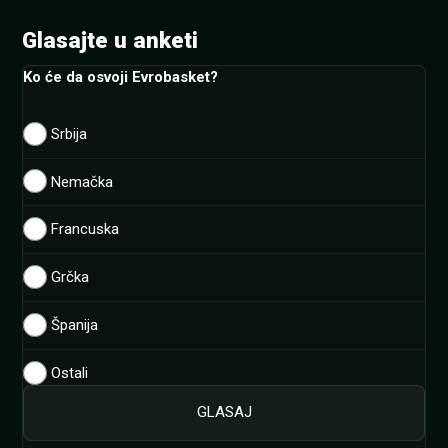
Glasajte u anketi
Ko će da osvoji Evrobasket?
Srbija
Nemačka
Francuska
Grčka
Španija
Ostali