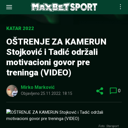
Skip
to
KATAR 2022
content
OŠTRENJE ZA KAMERUN
Stojković i Tadić održali
motivacioni govor pre
treninga (VIDEO)
Mirko Marković
0
Objavljeno
25.11.2022. 18:15
Foto: Starsport