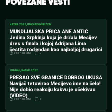
POVEZANE VESTI
KATAR 2022
,
UNCATEGORIZED
MUNDIJALSKA PRIČA ANE ANTIĆ
Jedina Srpkinja koja je držala Mesijev
dres s finala i kojoj Adrijana Lima
čestita rođendan kao najboljoj drugarici
Pre 4 godine
0
FUDBAL
,
KATAR 2022
PREŠAO SVE GRANICE DOBROG UKUSA
Navijač tetovirao Mesijevo ime na čelo!
Nije dobio reakciju kakvu je očekivao
(VIDEO)
Pre 4 godine
1