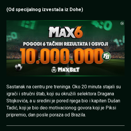
(Od specijalnog izvestača iz Dohe)
Sastanak na centru pre treninga. Oko 20 minuta stajali su
igrači i stručni štab, koji su okružili selektora Dragana
Stojkovića, a u sredini je pored njega bio i kapiten Dušan
Tadić, koji je bio deo motivacionog govora koji je Piksi
pripremio, dan posle poraza od Brazila.