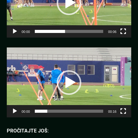
00:00
00:06
Pregledač
video
zapisa
00:00
00:16
PROČITAJTE JOŠ: