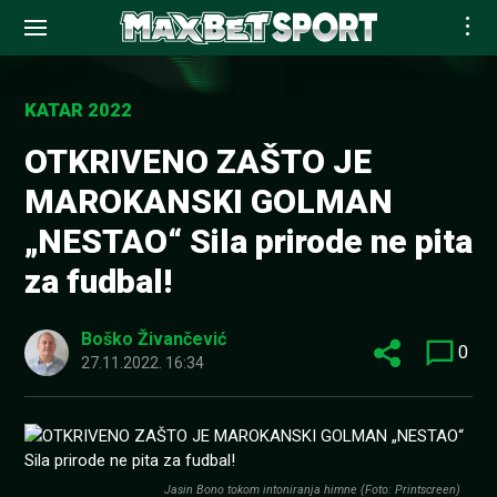
Skip
to
KATAR 2022
content
OTKRIVENO ZAŠTO JE
MAROKANSKI GOLMAN
„NESTAO“ Sila prirode ne pita
za fudbal!
Boško Živančević
0
27.11.2022. 16:34
Jasin Bono tokom intoniranja himne (Foto: Printscreen)