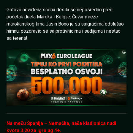
Gotovo neviđena scena desila se neposredno pred
početak duela Maroka i Belgije. Čuvar mreže
marokanskog tima Jasin Bono je sa saigračima odslušao
himnu, pozdravio se sa protivnicima i sudijama i nestao
sa terena!
Na meču Španija – Nemačka, naša kladionica nudi
kvotu 3.20 za igru ug 4+.