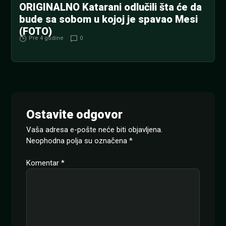
ORIGINALNO Katarani odlučili šta će da
bude sa sobom u kojoj je spavao Mesi
(FOTO)
Pre 4 godine
0
Ostavite odgovor
Vaša adresa e-pošte neće biti objavljena.
Neophodna polja su označena
*
Komentar
*