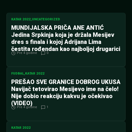
KATAR 2022
,
UNCATEGORIZED
MUNDIJALSKA PRIČA ANE ANTIĆ
Jedina Srpkinja koja je držala Mesijev
dres s finala i kojoj Adrijana Lima
čestita rođendan kao najboljoj drugarici
Pre 4 godine
0
FUDBAL
,
KATAR 2022
PREŠAO SVE GRANICE DOBROG UKUSA
Navijač tetovirao Mesijevo ime na čelo!
Nije dobio reakciju kakvu je očekivao
(VIDEO)
Pre 4 godine
1
KATAR 2022