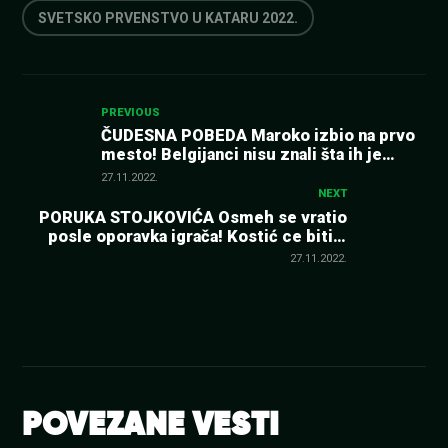
SVETSKO PRVENSTVO U KATARU 2022.
Kretanje
PREVIOUS
ČUDESNA POBEDA Maroko izbio na prvo
mesto! Belgijanci nisu znali šta ih je
članka
snašlo (VIDEO)
27.11.2022.
NEXT
PORUKA STOJKOVIĆA Osmeh se vratio
posle oporavka igrača! Kostić ce biti u
timu
27.11.2022.
POVEZANE VESTI