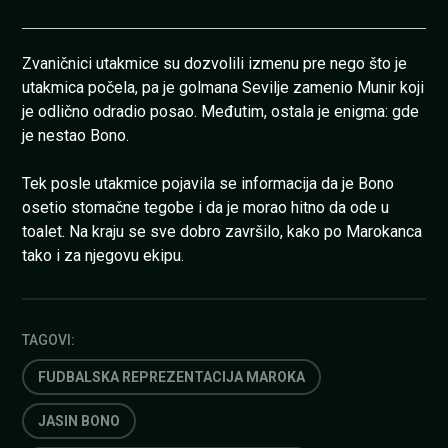
Zvaničnici utakmice su dozvolili izmenu pre nego što je
utakmica počela, pa je golmana Sevilje zamenio Munir koji
je odlično odradio posao. Međutim, ostala je enigma: gde
je nestao Bono.
Tek posle utakmice pojavila se informacija da je Bono
osetio stomačne tegobe i da je morao hitno da ode u
toalet. Na kraju se sve dobro završilo, kako po Marokanca
tako i za njegovu ekipu.
TAGOVI:
FUDBALSKA REPREZENTACIJA MAROKA
JASIN BONO