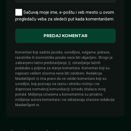
Sačuvaj moje ime, e-poštu i veb mesto u ovom
pregledaču veba za sledeći put kada komentarišem.
Komentari koji sadrže psovke, uvredljive, vulgarne, preteće,
rasističke ili šovinističke poruke neće biti objavljeni. Strogo je
zabranjeno lažno predstavljanje, tj. ostavljanje lažnih
podataka u poljima za slanje komentara. Komentari koji su
napisani velikim slovima neće biti odobreni. Redakcija
MaxbetSport.rs ima pravo da ne odobri komentare koji su
uvredljivi, koji pozivaju na rasnu i etničku mržnju i ne
doprinose normalnoj komunikaciji između čitalaca ovog
portala. Mišljenja iznešena u komentarima su privatno
mišljenje autora komentara i ne odražavaju stavove redakcije
MaxbetSport.rs.