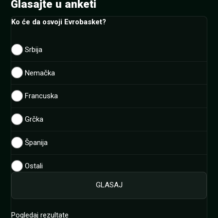
Glasajte u anketi
Ko će da osvoji Evrobasket?
Srbija
Nemačka
Francuska
Grčka
Španija
Ostali
Pogledaj rezultate